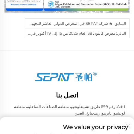
السابق:
🔥 شركة SEPAT في المعرض الدولي العاشر للتجهيزات والمعدات الكهربائية في ييوو بالصين 2026
التالي:
معرض كانتون 138 لعام 2025 من 15 إلى 19 أكتوبر في قوانغتشو
اتصل بنا
Add: رقم 699 طريق تشينغلونغبو، منطقة الصناعات الساحلية، منطقة
لوتشيو، تايزهو، زهيجيانغ، الصين
هاتف:
+86-13957663596
We value your privacy
البريد الإلكتروني:
[email protected]