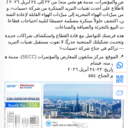
ض والمؤتمرات، مدينة هو تشي منه) من ٢٢ إلى ٢٤ أبريل ٢٠٢٦ ل
لاطّلاع على أحدث تقنيات التبريد المبتكرة من شركة «سيبات». و
من مبرِّدات الهواء التبخرية إلى مبرِّدات الهواء القابلة لإعادة الشح
ن، اكتشف حلولاً مبتكرة مصمَّمة خصيصًا لتلبية احتياجات قطاعا
ت البيع بالتجزئة والضيافة والصناعات.
هذه فرصتك للتواصل مع قادة القطاع واستكشاف شراكات جديدة
وتحديث تشكيلتك المنتجية جذريًّا. لا تفوت مستقبل تقنيات التبريد
— نراكم في جناح شركة «سيبات»!
📍 الموقع: مركز سايغون للمعارض والمؤتمرات (SECC)، مدينة ه
و تشي منه، فيتنام
📅 التواريخ: ٢٢–٢٤ أبريل ٢٠٢٦
🚩 رقم الجناح: ٥٥٤