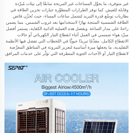
غير متوفرة، ما يحوِّل المساحات غير المريحة سابقًا إلى بيئات مُبرَّدة
وقابلة للعيش. كما توفر الطرازات المتطوِّرة خيارات تخزين الطاقة في
بطاريات توسِّع قدرة التبريد لتشمل ساعات المساء، حيث تُخزَّن فائض
الطاقة الشمسية المنتجة نهارًا لاستخدامها بعد غروب الشمس، مما يضمن
راحةً على مدار الساعة. وبفضل هذه العملية الذاتية الكفاية، يستمر أفضل
مبرِّد هواء شمسي في العمل أثناء انقطاع التيار الكهربائي أو حالات
الانقطاع الكامل، مقدِّمًا تبريدًا حيويًّا في اللحظات التي تفشل فيها الأنظمة
التقليدية، ما يجعلها ميزة أساسية لتعزيز المرونة في المناطق المعرَّضة
لانقطاع التيار أو الأحداث الجوية المتطرفة التي تؤثِّر على خدمات المرافق.