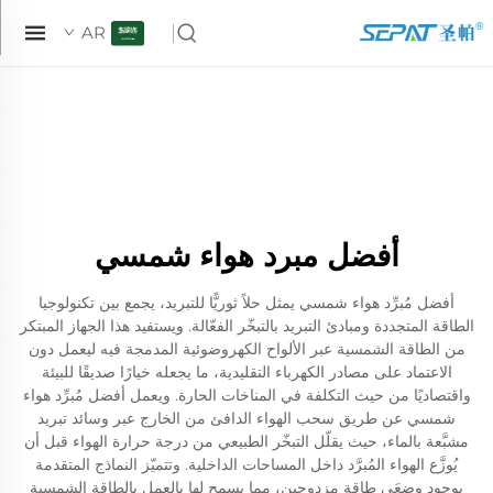
AR
أفضل مبرد هواء شمسي
أفضل مُبرِّد هواء شمسي يمثل حلاً ثوريًّا للتبريد، يجمع بين تكنولوجيا
الطاقة المتجددة ومبادئ التبريد بالتبخّر الفعّالة. ويستفيد هذا الجهاز المبتكر
من الطاقة الشمسية عبر الألواح الكهروضوئية المدمجة فيه ليعمل دون
الاعتماد على مصادر الكهرباء التقليدية، ما يجعله خيارًا صديقًا للبيئة
واقتصاديًا من حيث التكلفة في المناخات الحارة. ويعمل أفضل مُبرِّد هواء
شمسي عن طريق سحب الهواء الدافئ من الخارج عبر وسائد تبريد
مشبَّعة بالماء، حيث يقلّل التبخّر الطبيعي من درجة حرارة الهواء قبل أن
يُوزَّع الهواء المُبرَّد داخل المساحات الداخلية. وتتميّز النماذج المتقدمة
بوجود وضعَي طاقة مزدوجين، مما يسمح لها بالعمل بالطاقة الشمسية