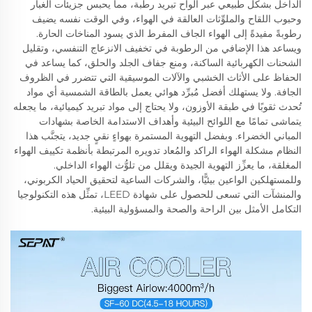
الداخل بشكل طبيعي عبر ألواح تبريد رطبة، مما يحبس جزيئات الغبار
وحبوب اللقاح والملوِّثات العالقة في الهواء، وفي الوقت نفسه يضيف
رطوبةً مفيدةً إلى الهواء الجاف المفرط الذي يسود المناخات الحارة.
ويساعد هذا الإضافي من الرطوبة في تخفيف الانزعاج التنفسي، وتقليل
الشحنات الكهربائية الساكنة، ومنع جفاف الجلد والحلق، كما يساعد في
الحفاظ على الأثاث الخشبي والآلات الموسيقية التي تتضرر في الظروف
الجافة. ولا يستهلك أفضل مُبرِّد هوائي يعمل بالطاقة الشمسية أي مواد
تُحدث ثقوبًا في طبقة الأوزون، ولا يحتاج إلى مواد تبريد كيميائية، ما يجعله
يتماشى تمامًا مع اللوائح البيئية وأهداف الاستدامة الخاصة بشهادات
المباني الخضراء. وبفضل التهوية المستمرة بهواءٍ نقيٍ جديد، يتجنَّب هذا
النظام مشكلة الهواء الراكد والمُعاد تدويره المرتبطة بأنظمة تكييف الهواء
المغلقة، ما يعزِّز التهوية الجيدة ويقلل من تلوُّث الهواء الداخلي.
وللمستهلكين الواعين بيئيًّا، والشركات الساعية لتحقيق الحياد الكربوني،
والمنشآت التي تسعى للحصول على شهادة LEED، تمثِّل هذه التكنولوجيا
التكامل الأمثل بين الراحة والصحة والمسؤولية البيئية.