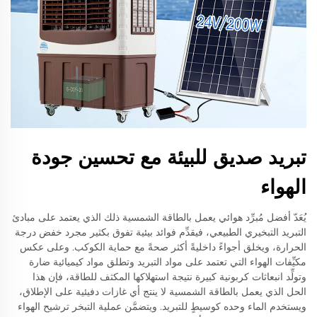
تبريد صديق للبيئة مع تحسين جودة
الهواء
يُعَدّ أفضل مُبرِّد هوائي يعمل بالطاقة الشمسية ذلك الذي يعتمد على مبادئ
التبريد التبخيري الطبيعي، فيقدِّم فوائد بيئية تفوق بكثير مجرد خفض درجة
الحرارة، ويخلق أجواءً داخليةً أكثر صحةً مع حماية الكوكب. وعلى عكس
مكيِّفات الهواء التي تعتمد على مواد التبريد وتطلق مواد كيميائية ضارة
وتولِّد انبعاثات كربونية كبيرة نتيجة استهلاكها المكثف للطاقة، فإن هذا
الحل الذي يعمل بالطاقة الشمسية لا ينتج أي غازات دفيئية على الإطلاق،
ويستخدم الماء وحده كوسيطٍ للتبريد. ويتضمَّن عملية التبخر ترشيح الهواء