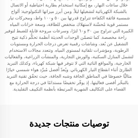
خلال ساعات النهار، مع إمكانية استخدام بطارية احتياطية أو الاتصال
بالشبكة الكهربائية لتشغيلها ليلاً. ومن أبرز ميزاتها التكنولوجية: ألواح
شمسية فائقة الكفاءة تتراوح قدرتها بين ٥٠ و١٠٠ واط، ومحركات تيار
مستمر قوية مُحسَّنة لاستهلاك منخفض للطاقة، وسعة خزانات المياه
الكبيرة التي تتراوح بين ٣٠ و٦٠ لترًا، وسرعات مروحة قابلة للضبط لتوفير
راحة مخصصة. كما تتضمّن الوحدات الحديثة أنظمة تحكُّم ذكية تتيح
التشغيل عن بُعد، وشاشات رقمية تعرض درجات الحرارة ومستويات
الرطوبة، ومؤشرات تلقائية لمستوى المياه. وتتعدد مجالات الاستخدام
لتشمل المنازل السكنية، والورش التجارية، والمنشآت الزراعية، والفعاليات
الخارجية، والمواقع النائية التي لا تتوفر فيها شبكة كهرباء، وكذلك التبريد
الطارئ أثناء انقطاع التيار الكهربائي. ويُعدّ أفضل مُبرِّد هواء شمسي خيارًا
مثاليًّا خصوصًا في المناطق الجافة وشبه الجافة، حيث تحقّق تقنية التبريد
بالتبخّر أقصى فعاليتها، إذ يوفّر تخفيضًا مستدامًا في درجة الحرارة مع
القضاء على التكاليف الشهرية المرتبطة بأنظمة التكييف التقليدية.
توصيات منتجات جديدة