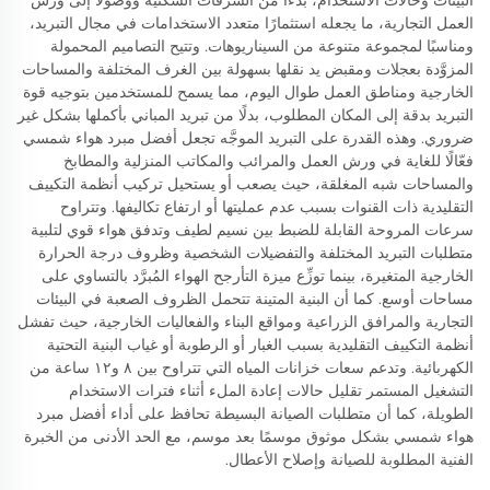
البيئات وحالات الاستخدام، بدءًا من الشرفات السكنية ووصولًا إلى ورش
العمل التجارية، ما يجعله استثمارًا متعدد الاستخدامات في مجال التبريد،
ومناسبًا لمجموعة متنوعة من السيناريوهات. وتتيح التصاميم المحمولة
المزوَّدة بعجلات ومقبض يد نقلها بسهولة بين الغرف المختلفة والمساحات
الخارجية ومناطق العمل طوال اليوم، مما يسمح للمستخدمين بتوجيه قوة
التبريد بدقة إلى المكان المطلوب، بدلًا من تبريد المباني بأكملها بشكل غير
ضروري. وهذه القدرة على التبريد الموجَّه تجعل أفضل مبرد هواء شمسي
فعّالًا للغاية في ورش العمل والمرائب والمكاتب المنزلية والمطابخ
والمساحات شبه المغلقة، حيث يصعب أو يستحيل تركيب أنظمة التكييف
التقليدية ذات القنوات بسبب عدم عمليتها أو ارتفاع تكاليفها. وتتراوح
سرعات المروحة القابلة للضبط بين نسيم لطيف وتدفق هواء قوي لتلبية
متطلبات التبريد المختلفة والتفضيلات الشخصية وظروف درجة الحرارة
الخارجية المتغيرة، بينما توزِّع ميزة التأرجح الهواء المُبرَّد بالتساوي على
مساحات أوسع. كما أن البنية المتينة تتحمل الظروف الصعبة في البيئات
التجارية والمرافق الزراعية ومواقع البناء والفعاليات الخارجية، حيث تفشل
أنظمة التكييف التقليدية بسبب الغبار أو الرطوبة أو غياب البنية التحتية
الكهربائية. وتدعم سعات خزانات المياه التي تتراوح بين ٨ و١٢ ساعة من
التشغيل المستمر تقليل حالات إعادة الملء أثناء فترات الاستخدام
الطويلة، كما أن متطلبات الصيانة البسيطة تحافظ على أداء أفضل مبرد
هواء شمسي بشكل موثوق موسمًا بعد موسم، مع الحد الأدنى من الخبرة
الفنية المطلوبة للصيانة وإصلاح الأعطال.