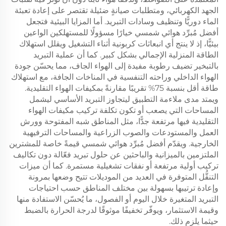
الجهد الكهربائي، ومتطلبات صيانةٍ ضئيلة تقتصر على إعادة تعبئة
الماء دوريًّا وتنظيف وسادات التبريد. أما المزايا البيئية فتجعل
أفضل مُبرِّد هوائي شمسي خيارًا مسؤولًا للمستهلكين الواعين
بيئيًّا، إذ لا ينتج أي انبعاثات كربونية أثناء التشغيل ويقلل استهلاك
الطاقة المنزلية الإجمالي بشكل كبير. كما أن عملية التبريد
بالتبخير تضيف رطوبة مفيدة إلى الهواء الجاف، مما يحسّن جودة
الهواء الداخلي وراحته التنفسية في المناخات الجافة، مع استهلاك
طاقة أقل بنسبة 75% تقريبًا مقارنةً بمكيفات الهواء التقليدية.
ويمتد مدى ملاءمة التطبيق ليتجاوز التبريد الأساسي ليشمل
المساحات التي يصعب أو تكون تكلفة تركيب مكيفات الهواء
التقليدية فيها مرتفعة جدًّا، مثل المناطق شبه المفتوحة وورش
العمل والمستودعات والصوب الزراعية والمساحات الترفيهية
الخارجية. ويقدّم أفضل مُبرِّد هوائي شمسي قيمةً خاصة للمشترين
الملتزمين بالميزانية والباحثين عن حلول تبريد فعّالة دون تكاليف
تركيب أولية مرتفعة أو نفقات تشغيلية مستمرة. كما أن ميزات
التنقُّل المتوفرة في العديد من الموديلات تتيح وضعها بمرونة
وإعادة ترتيبها بسهولة بين مختلف المناطق حسب احتياجات
التبريد المتغيرة خلال اليوم أو الفصول، ما يُحسّن الاستفادة منها
وقيمة الاستثمار، ويوفّر تخفيفًا موثوقًا لدرجة الحرارة بالضبط
حيثما يلزم ذلك.