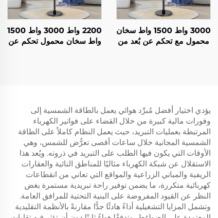
3000 واط 1500 واط سخان
2200 واط 3000 واط 1500
محمول مع تحكم عن بُعد من
واط سخان محمول تحكم عن
ألياف الكربون للاستخدام
بعد كربون فيبر للاستخدام
الداخلي والخارجي مع حامل
الداخلي والخارجي مع حامل
IP44
IP44
يؤدي اختيار أفضل مُبرِّد هوائي يعمل بالطاقة الشمسية إلى
وفورات مالية كبيرة من خلال القضاء على فواتير الكهرباء
المرتبطة بعمليات التبريد، حيث يعمل النظام كاملاً على الطاقة
الشمسية المجانية خلال ساعات أقصى تعرُّض للشمس، وهي
الأوقات التي يكون فيها الطلب على التبريد في ذروته. ويُعد هذا
الاستقلال عن شبكة الكهرباء مثاليًا للمناطق النائية والعقارات
الريفية والمباني الزراعية والمواقع التي تعاني من انقطاعات
كهربائية متكررة، ما يضمن توفير راحة تبريدية مستمرة بغض
النظر عن القيود المفروضة على البنية التحتية للمرافق العامة.
وتشمل المزايا التشغيلية أداءً هادئًا جدًّا مقارنةً بالأنظمة التقليدية
المعتمدة على الضواغط، وتدفقًا هواءً ثابتًا دون أن تؤثر فيه تقلبات