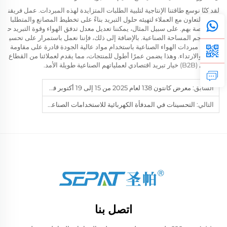
لقد كنّا نوسع طاقتنا الإنتاجية لتلبية الطلبات المتزايدة لهذه المبردات. عمل فريقن
ا على التعاون مع العملاء لتهيئه حلول التبريد بناءً على تخطيط المصانع والمتطلبا
ت الخاصة بهم. على سبيل المثال، يمكننا تعديل معدل تدفق الهواء وقوة التبريد ح
سب حجم المساحة الصناعية. بالإضافة إلى ذلك، فإننا نعمل باستمرار على تحسي
ن متانة مبردات الهواء الصناعية باستخدام مواد عالية الجودة قادرة على مقاومة
التآكل والارتداء. وهذا يضمن عمرًا أطول للمنتجات، مما يقدم لعملائنا من القطاع
التجاري (B2B) خيار تبريد اقتصادي لعملياتهم الصناعية طويلة الأمد.
السابق:
معرض كانتون 138 لعام 2025 من 15 إلى 19 أكتوبر في قوانغتشو
التالي:
التحسينات في المدفأة الكهربائية للاستخدامات الصناعية
اتصل بنا