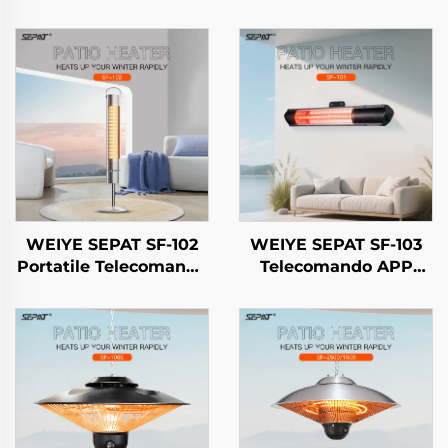
WEIYE SEPAT SF-102
WEIYE SEPAT SF-103
Portatile Telecomando
Telecomando APP
Alto Livello di
mobile Oro rosa
Sicurezza Riscaldatore
placcato Alogeno
per Interni ed Esterni
Corpo in lega di
con Supporto IP65
alluminio Riscaldatore
IP65