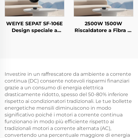
WEIYE SEPAT SF-106E
2500W 1500W
Design speciale a
Riscaldatore a Fibra di
ombrello Telecomando
Carbonio Portatile con
Sicurezza Rete in fibra
Telecomando per Uso
di carbonio IP44
Esterno e Interno Con
Supporto IP44
Investire in un raffrescatore da ambiente a corrente
continua (DC) consente notevoli risparmi finanziari
grazie a un consumo di energia elettrica
drasticamente ridotto, spesso del 50-80% inferiore
rispetto ai condizionatori tradizionali. Le tue bollette
energetiche mensili diminuiscono in modo
significativo poiché i motori a corrente continua
funzionano in modo più efficiente rispetto ai
tradizionali motori a corrente alternata (AC),
convertendo una percentuale maggiore di energia