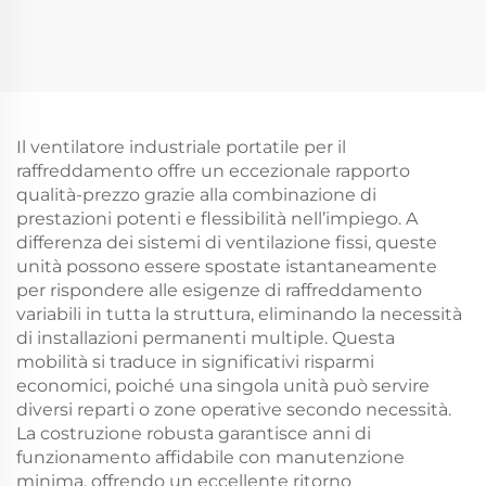
Cina Ventilatore solare
evaporativo portatile
portatile DC
AC/DC ricaricabile con
Raffreddatore d'aria
pannelli solari
evaporativo
Condizionatore d'aria
Raffreddatore d'aria
per esterni in plastica
solare
innovativa per
Il ventilatore industriale portatile per il
ambienti aridi
raffreddamento offre un eccezionale rapporto
qualità-prezzo grazie alla combinazione di
prestazioni potenti e flessibilità nell’impiego. A
differenza dei sistemi di ventilazione fissi, queste
unità possono essere spostate istantaneamente
per rispondere alle esigenze di raffreddamento
variabili in tutta la struttura, eliminando la necessità
di installazioni permanenti multiple. Questa
mobilità si traduce in significativi risparmi
economici, poiché una singola unità può servire
diversi reparti o zone operative secondo necessità.
La costruzione robusta garantisce anni di
funzionamento affidabile con manutenzione
minima, offrendo un eccellente ritorno