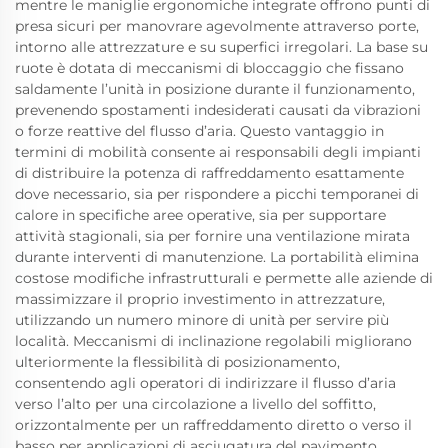
mentre le maniglie ergonomiche integrate offrono punti di
presa sicuri per manovrare agevolmente attraverso porte,
intorno alle attrezzature e su superfici irregolari. La base su
ruote è dotata di meccanismi di bloccaggio che fissano
saldamente l’unità in posizione durante il funzionamento,
prevenendo spostamenti indesiderati causati da vibrazioni
o forze reattive del flusso d’aria. Questo vantaggio in
termini di mobilità consente ai responsabili degli impianti
di distribuire la potenza di raffreddamento esattamente
dove necessario, sia per rispondere a picchi temporanei di
calore in specifiche aree operative, sia per supportare
attività stagionali, sia per fornire una ventilazione mirata
durante interventi di manutenzione. La portabilità elimina
costose modifiche infrastrutturali e permette alle aziende di
massimizzare il proprio investimento in attrezzature,
utilizzando un numero minore di unità per servire più
località. Meccanismi di inclinazione regolabili migliorano
ulteriormente la flessibilità di posizionamento,
consentendo agli operatori di indirizzare il flusso d’aria
verso l’alto per una circolazione a livello del soffitto,
orizzontalmente per un raffreddamento diretto o verso il
basso per applicazioni di asciugatura del pavimento,