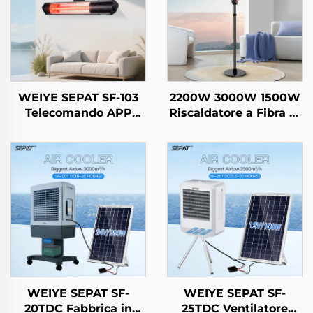
WEIYE SEPAT SF-103
2200W 3000W 1500W
Telecomando APP
Riscaldatore a Fibra di
mobile Oro rosa
Carbonio Portatile con
placcato Alogeno
Telecomando per Uso
Corpo in lega di
Esterno e Interno Con
alluminio Riscaldatore
Supporto IP44
IP65
WEIYE SEPAT SF-
WEIYE SEPAT SF-
20TDC Fabbrica in
25TDC Ventilatore