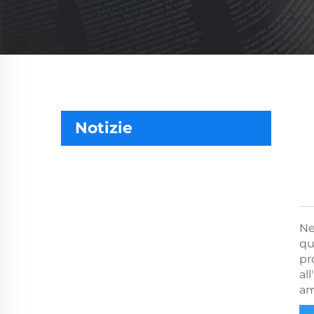
Notizie
Ne
qu
pr
al
am