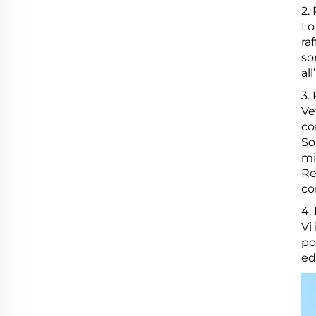
2.
Lo
ra
so
all
3. 
Ve
co
So
mi
Re
co
4.
Vi
po
ed