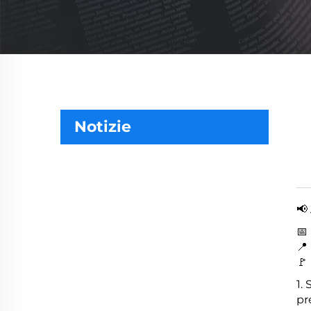
Notizie
📢
📅
📍
🚩
1.
pr