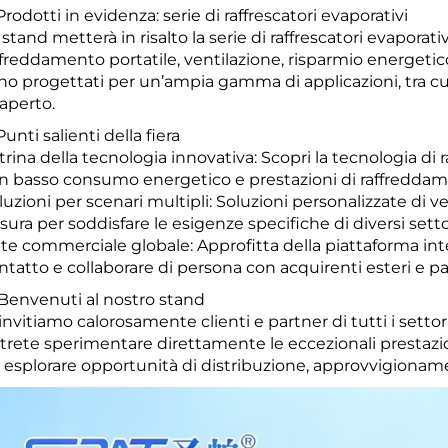
 Prodotti in evidenza: serie di raffrescatori evaporativi
 stand metterà in risalto la serie di raffrescatori evaporati
ffreddamento portatile, ventilazione, risparmio energeti
no progettati per un’ampia gamma di applicazioni, tra cui 
’aperto.
Punti salienti della fiera
trina della tecnologia innovativa: Scopri la tecnologia di
n basso consumo energetico e prestazioni di raffreddam
luzioni per scenari multipli: Soluzioni personalizzate di 
sura per soddisfare le esigenze specifiche di diversi settor
te commerciale globale: Approfitta della piattaforma inte
ntatto e collaborare di persona con acquirenti esteri e pa
 Benvenuti al nostro stand
 invitiamo calorosamente clienti e partner di tutti i settori
trete sperimentare direttamente le eccezionali prestazioni
 esplorare opportunità di distribuzione, approvvigioname