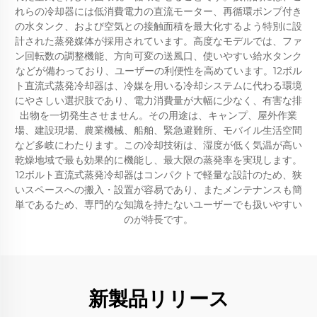
れらの冷却器には低消費電力の直流モーター、再循環ポンプ付き
の水タンク、および空気との接触面積を最大化するよう特別に設
計された蒸発媒体が採用されています。高度なモデルでは、ファ
ン回転数の調整機能、方向可変の送風口、使いやすい給水タンク
などが備わっており、ユーザーの利便性を高めています。12ボル
ト直流式蒸発冷却器は、冷媒を用いる冷却システムに代わる環境
にやさしい選択肢であり、電力消費量が大幅に少なく、有害な排
出物を一切発生させません。その用途は、キャンプ、屋外作業
場、建設現場、農業機械、船舶、緊急避難所、モバイル生活空間
など多岐にわたります。この冷却技術は、湿度が低く気温が高い
乾燥地域で最も効果的に機能し、最大限の蒸発率を実現します。
12ボルト直流式蒸発冷却器はコンパクトで軽量な設計のため、狭
いスペースへの搬入・設置が容易であり、またメンテナンスも簡
単であるため、専門的な知識を持たないユーザーでも扱いやすい
のが特長です。
新製品リリース