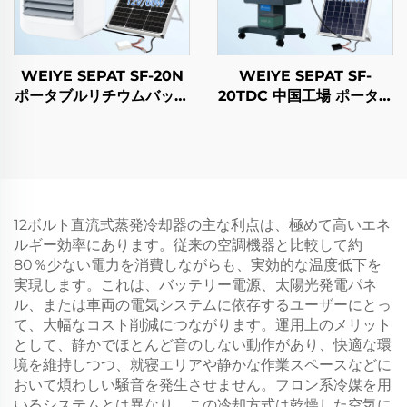
WEIYE SEPAT SF-20N
WEIYE SEPAT SF-
ポータブルリチウムバッテ
20TDC 中国工場 ポータブ
リーソーラーファン DC
ルDCソーラーエアーコー
スマートエアーコーラー
ラー 蒸発式冷却ファン ソ
ーラーエアーコーラー
12ボルト直流式蒸発冷却器の主な利点は、極めて高いエネ
ルギー効率にあります。従来の空調機器と比較して約
80％少ない電力を消費しながらも、実効的な温度低下を
実現します。これは、バッテリー電源、太陽光発電パネ
ル、または車両の電気システムに依存するユーザーにとっ
て、大幅なコスト削減につながります。運用上のメリット
として、静かでほとんど音のしない動作があり、快適な環
境を維持しつつ、就寝エリアや静かな作業スペースなどに
おいて煩わしい騒音を発生させません。フロン系冷媒を用
いるシステムとは異なり、この冷却方式は乾燥した空気に