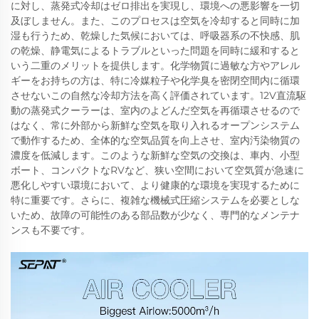
に対し、蒸発式冷却はゼロ排出を実現し、環境への悪影響を一切
及ぼしません。また、このプロセスは空気を冷却すると同時に加
湿も行うため、乾燥した気候においては、呼吸器系の不快感、肌
の乾燥、静電気によるトラブルといった問題を同時に緩和すると
いう二重のメリットを提供します。化学物質に過敏な方やアレル
ギーをお持ちの方は、特に冷媒粒子や化学臭を密閉空間内に循環
させないこの自然な冷却方法を高く評価されています。12V直流駆
動の蒸発式クーラーは、室内のよどんだ空気を再循環させるので
はなく、常に外部から新鮮な空気を取り入れるオープンシステム
で動作するため、全体的な空気品質を向上させ、室内汚染物質の
濃度を低減します。このような新鮮な空気の交換は、車内、小型
ボート、コンパクトなRVなど、狭い空間において空気質が急速に
悪化しやすい環境において、より健康的な環境を実現するために
特に重要です。さらに、複雑な機械式圧縮システムを必要としな
いため、故障の可能性のある部品数が少なく、専門的なメンテナ
ンスも不要です。