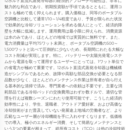
12ボルト直流式蒸発冷却器の経済的アプローチ可能性は、非常に
魅力的な利点であり、初期投資額が手頃であるとともに、運用コ
ストも極めて低く抑えられます。購入価格は、同等のポータブル
空調機と比較して通常1/10～1/4程度であり、予算が限られた状況
で効果的な冷却ソリューションを求める個人にとって、経済的障
壁を大幅に低減します。運用費用は最小限に抑えられ、消費資源
は水のみであり、ほとんどの地域では実質的に無料です。また、
電力消費量は平均75ワット未満と、ポータブル空調機の500～
1,500ワットと比べて圧倒的に少ないため、長期間にわたる大幅な
コスト削減が実現します。特に、バッテリーや太陽光発電システ
ムから電源を取って運用するユーザーにとっては、1ワット単位で
の省電力が極めて重要です。12ボルト直流式蒸発冷却器は機械構
造がシンプルであるため、故障や高額な部品交換が必要となる部
品数が少なく、ほとんどのメンテナンス作業は所有者が自ら行え
る基本的な清掃で済み、専門業者への依頼は不要です。主要な消
耗部品である冷却パッドの交換費用はわずか数ドルで、適切な管
理を行えば複数シーズンにわたり使用可能です。こうした経済的
効率性により、学生、退職者、アウトドア愛好家、および高価な
冷却技術がまだ普及していない発展途上地域の労働者など、より
広範なユーザー層が冷却機能を手に入れやすくなります。低価格
での導入、極小のエネルギー消費、そして簡易なメンテナンスと
いう3つの要素が相まって、総所有コスト（TCO）は他の冷却技術