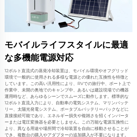
モバイルライフスタイルに最適
な多機能電源対応
12ボルト直流式の蒸発冷却装置は、モバイル環境やオフグリッド
環境で一般的に使用される多様な電源との優れた互換性を特徴と
しています。この高い汎用性により、RVでの旅行中、ボート上で
作業中、未開の奥地でのキャンプ中、あるいは建設現場での機器
運用時など、あらゆるシーンでスムーズに動作します。標準的な
12ボルト直流入力により、自動車の電気システム、マリンバッテ
リー、太陽光発電システム、ポータブルバッテリーパックなどに
直接接続可能であり、エネルギー損失や複雑さを招くインバータ
ーまたは電圧変換器を必要としません。この万能な電源互換性に
より、異なる用途や場所間で冷却装置を自由に移動させることが
でき、複数台の購入やアダプターの追加購入が不要になります。