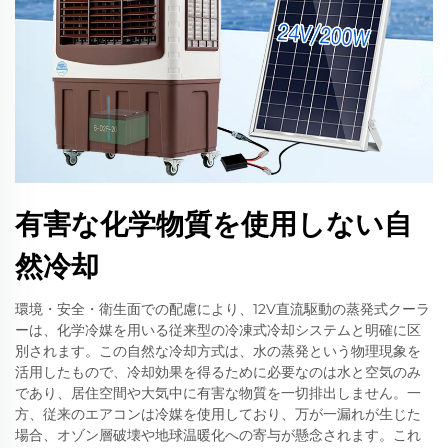
有害な化学物質を使用しない自
然冷却
環境・安全・衛生面での配慮により、12V直流駆動の蒸発式クーラ
ーは、化学冷媒を用いる従来型の冷凍式冷却システムと明確に区
別されます。この自然な冷却方式は、水の蒸発という物理現象を
活用したもので、冷却効果を得るために必要なのは水と空気のみ
であり、居住空間や大気中に有害な物質を一切排出しません。一
方、従来のエアコンは冷媒を使用しており、万が一漏れが生じた
場合、オゾン層破壊や地球温暖化への寄与が懸念されます。これ