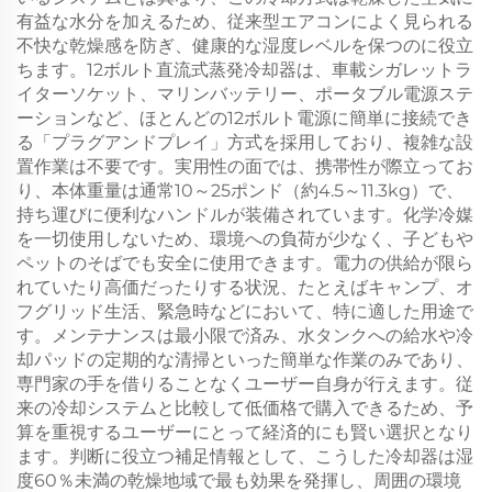
有益な水分を加えるため、従来型エアコンによく見られる
不快な乾燥感を防ぎ、健康的な湿度レベルを保つのに役立
ちます。12ボルト直流式蒸発冷却器は、車載シガレットラ
イターソケット、マリンバッテリー、ポータブル電源ステ
ーションなど、ほとんどの12ボルト電源に簡単に接続でき
る「プラグアンドプレイ」方式を採用しており、複雑な設
置作業は不要です。実用性の面では、携帯性が際立ってお
り、本体重量は通常10～25ポンド（約4.5～11.3kg）で、
持ち運びに便利なハンドルが装備されています。化学冷媒
を一切使用しないため、環境への負荷が少なく、子どもや
ペットのそばでも安全に使用できます。電力の供給が限ら
れていたり高価だったりする状況、たとえばキャンプ、オ
フグリッド生活、緊急時などにおいて、特に適した用途で
す。メンテナンスは最小限で済み、水タンクへの給水や冷
却パッドの定期的な清掃といった簡単な作業のみであり、
専門家の手を借りることなくユーザー自身が行えます。従
来の冷却システムと比較して低価格で購入できるため、予
算を重視するユーザーにとって経済的にも賢い選択となり
ます。判断に役立つ補足情報として、こうした冷却器は湿
度60％未満の乾燥地域で最も効果を発揮し、周囲の環境