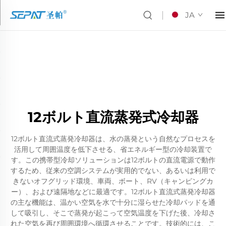
JA
12ボルト直流蒸発式冷却器
12ボルト直流式蒸発冷却器は、水の蒸発という自然なプロセスを
活用して周囲温度を低下させる、省エネルギー型の冷却装置で
す。この携帯型冷却ソリューションは12ボルトの直流電源で動作
するため、従来の空調システムが実用的でない、あるいは利用で
きないオフグリッド環境、車両、ボート、RV（キャンピングカ
ー）、および遠隔地などに最適です。12ボルト直流式蒸発冷却器
の主な機能は、温かい空気を水で十分に湿らせた冷却パッドを通
して吸引し、そこで蒸発が起こって空気温度を下げた後、冷却さ
れた空気を再び周囲環境へ循環させることです。技術的には、こ