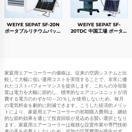
WEIYE SEPAT SF-20N
WEIYE SEPAT SF-
ポータブルリチウムバッテ
20TDC 中国工場 ポータブ
リーソーラーファン DC
ルDCソーラーエアーコー
スマートエアーコーラー
ラー 蒸発式冷却ファン ソ
ーラーエアーコーラー
家庭用エアーコーラーの価格は、従来の空調システムと比
較して大幅に低い運用コストを実現することで、非常に優
れたコストパフォーマンスを提供します。これらの冷却装
置は電力を大幅に節約し、標準的なエアコンユニットが消
費する電力のわずか10～20％しか使用しないため、毎月
の電気料金を劇的に削減できます。こうした経済的メリッ
トにより、家庭用エアーコーラーの初期購入費用は、継続
的な節約効果を通じて投資回収が見込める賢い選択となり
ます。家庭用エアーコーラーは複雑な設置作業や専門技術
者の手を必要としないため、追加の設置費用が発生せず、