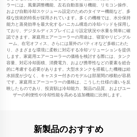
ラーには、風量調整機能、左右自動首振り機能、リモコン操作、
および自動冷却スケジュール設定のためのタイマー機能など、多
様な技術的特長が採用されています。多くの機種では、水分保持
能力と蒸発効率を最大化するハニカム構造の冷却パッドを採用し
ており、デジタルディスプレイにより設定状況や水量を簡単に確
認できます。家庭用エアーコーラーの用途は、寝室やリビングル
ーム、在宅オフィス、さらには屋外のパティオなど多岐にわた
り、さまざまな環境に柔軟に対応する冷却ソリューションを提供
します。家庭用エアーコーラーの価格を検討する際には、タンク
容量、対応冷却面積、消費電力、および携帯性などの要素を総合
的に考慮する必要があります。大型水タンクを搭載した機種は給
水頻度が少なく、キャスター付きのモデルは部屋間の移動が容易
です。家庭用エアーコーラーの価格は、こうした仕様の違いを反
映したものであり、投資額は冷却能力、製品の品質、およびユー
ザーの利便性や冷却性能を高める追加機能に比例します。
新製品のおすすめ