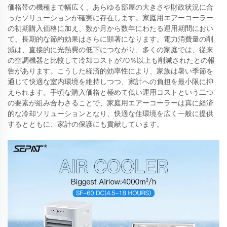
価格帯の機種まで幅広く、あらゆる部屋の大きさや財政状況に合
ったソリューションが確実に存在します。家庭用エアーコーラー
の初期購入価格に加え、数か月から数年にわたる運用期間におい
て、長期的な節約効果はさらに顕著になります。電力消費量の削
減は、直接的に光熱費の低下につながり、多くの家庭では、従来
の空調機器と比較して冷却コストが70％以上も削減されたとの報
告があります。こうした経済的効率性により、家族は暑い季節を
通じて快適な室内環境を維持しつつ、家計への負担を最小限に抑
えられます。手頃な購入価格と極めて低い運用コストという二つ
の要素が組み合わさることで、家庭用エアーコーラーは真に経済
的な冷却ソリューションとなり、快適な住環境を広く一般に提供
するとともに、家計の保護にも貢献しています。