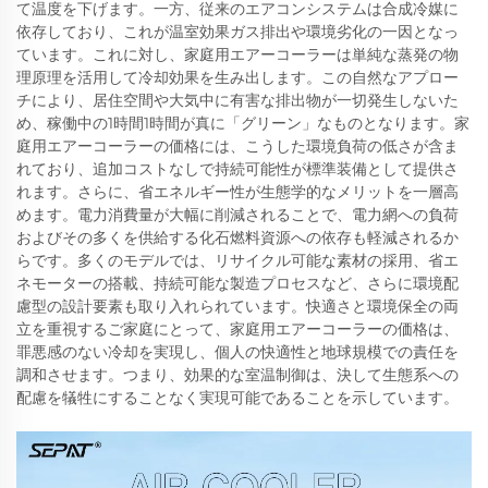
て温度を下げます。一方、従来のエアコンシステムは合成冷媒に
依存しており、これが温室効果ガス排出や環境劣化の一因となっ
ています。これに対し、家庭用エアーコーラーは単純な蒸発の物
理原理を活用して冷却効果を生み出します。この自然なアプロー
チにより、居住空間や大気中に有害な排出物が一切発生しないた
め、稼働中の1時間1時間が真に「グリーン」なものとなります。家
庭用エアーコーラーの価格には、こうした環境負荷の低さが含ま
れており、追加コストなしで持続可能性が標準装備として提供さ
れます。さらに、省エネルギー性が生態学的なメリットを一層高
めます。電力消費量が大幅に削減されることで、電力網への負荷
およびその多くを供給する化石燃料資源への依存も軽減されるか
らです。多くのモデルでは、リサイクル可能な素材の採用、省エ
ネモーターの搭載、持続可能な製造プロセスなど、さらに環境配
慮型の設計要素も取り入れられています。快適さと環境保全の両
立を重視するご家庭にとって、家庭用エアーコーラーの価格は、
罪悪感のない冷却を実現し、個人の快適性と地球規模での責任を
調和させます。つまり、効果的な室温制御は、決して生態系への
配慮を犠牲にすることなく実現可能であることを示しています。