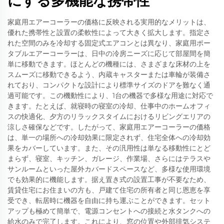
にする多機能な携帯性
家庭用エアーコーラーの価格に反映される実用的なメリットは、
優れた携帯性と設置の柔軟性によって大きく拡大します。指定さ
れた空間のみを冷却する固定式エアコンとは異なり、家庭用ポー
タブルエアーコーラーは、日中の冷房ニーズに応じて部屋間を簡
単に移動できます。ほとんどの機種には、さまざまな床材の上を
スムーズに移動できるよう、内蔵キャスターまたは車輪が装備さ
れており、コンパクトな設計により標準サイズのドアを難なく通
過可能です。この機動性により、1台の機器で多様な用途に対応で
きます。たとえば、就寝時の寝室の冷却、仕事中のホームオフィ
スの快適化、夕方のリラックスタイムにおけるリビングエリアの
涼しさ確保などです。したがって、家庭用エアーコーラーの価格
は、単一の場所への冷却効果に限定されず、住宅全体への冷却効
果をカバーしています。また、その汎用性は単なる移動性にとど
まらず、寝室、キッチン、ガレージ、作業場、さらにはテラスや
サンルームといった屋外カバードスペースなど、多様な使用環境
でも効果的に機能します。据え置き式の設置工事が不要なため、
賃貸住宅にお住まいの方も、戸建て住宅の所有者と同じ恩恵を享
受でき、転居時に機器を自由に持ち運ぶことができます。セット
アップも極めて簡単で、電源コンセントへの接続と水タンクへの
給水のみで完了します。これにより、窓の位置や外部排気システ