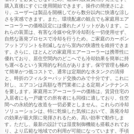
購入直後にすぐに使用開始できます。操作の簡便さによ
り、ユーザーは製品を開梱してから数分以内に快適な涼し
さを実感できます。また、環境配慮の観点でも家庭用エア
ーコーラーの価格設定には優れたメリットがあります。こ
れらの装置は、有害な冷媒や化学冷却剤を一切使用せず、
自然な蒸発プロセスで冷却を行うため、ご家庭のカーボン
フットプリントを削減しながら室内の快適性を維持できま
す。さらに、ほとんどの家庭用エアーコーラーは携帯性に
優れており、居住空間内のどこへでも冷却効果を簡単に持
ち運べるという実用的な利点があります。保守管理も極め
て簡単かつ低コストで、通常は定期的な水タンクの清掃
と、時折のフィルターパッド交換のみで十分です。これに
対し、エアコンは高額な専門業者による定期メンテナンス
を要します。家庭用エアーコーラーの価格は、賃貸住宅の
入居者にも一戸建ての所有者にも同様に適しており、住空
間への永続的な改造を一切必要としません。これらの冷却
ソリューションは、特に乾燥した気候において、蒸発冷却
の効果が最大限に発揮されるため、高い効率で動作しま
す。ただし、最新の設計では湿度制御機能も搭載されてお
り、より広範な地域での利用が可能になっています。手頃