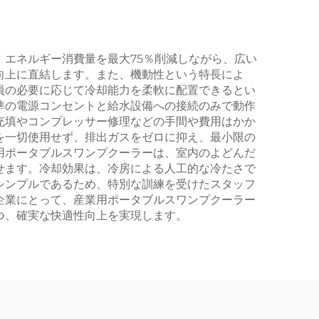
エネルギー消費量を最大75％削減しながら、広い
向上に直結します。また、機動性という特長によ
員の必要に応じて冷却能力を柔軟に配置できるとい
準の電源コンセントと給水設備への接続のみで動作
充填やコンプレッサー修理などの手間や費用はかか
を一切使用せず、排出ガスをゼロに抑え、最小限の
用ポータブルスワンプクーラーは、室内のよどんだ
せます。冷却効果は、冷房による人工的な冷たさで
シンプルであるため、特別な訓練を受けたスタッフ
企業にとって、産業用ポータブルスワンプクーラー
つ、確実な快適性向上を実現します。