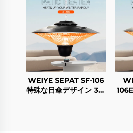
WEIYE SEPAT SF-106
WE
特殊な日傘デザイン 3段
10
階調整 カーボンファイ
ン 
バーチューブヒーター
シュ
IP65
ー