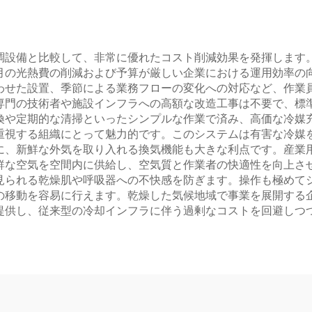
調設備と比較して、非常に優れたコスト削減効果を発揮します。
月の光熱費の削減および予算が厳しい企業における運用効率の
わせた設置、季節による業務フローの変化への対応など、作業
専門の技術者や施設インフラへの高額な改造工事は不要で、標
換や定期的な清掃といったシンプルな作業で済み、高価な冷媒
重視する組織にとって魅力的です。このシステムは有害な冷媒
に、新鮮な外気を取り入れる換気機能も大きな利点です。産業
鮮な空気を空間内に供給し、空気質と作業者の快適性を向上さ
見られる乾燥肌や呼吸器への不快感を防ぎます。操作も極めて
の移動を容易に行えます。乾燥した気候地域で事業を展開する
提供し、従来型の冷却インフラに伴う過剰なコストを回避しつ