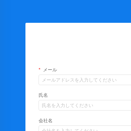
メール
氏名
会社名