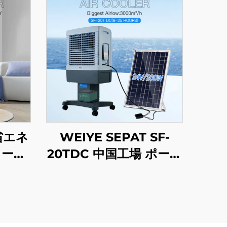
 省エネ
WEIYE SEPAT SF-
カーボ
20TDC 中国工場 ポータ
ァイバ
ブルDCソーラーエアー
ジェン
コーラー 蒸発式冷却フ
44
ァン ソーラーエアーコ
ーラー