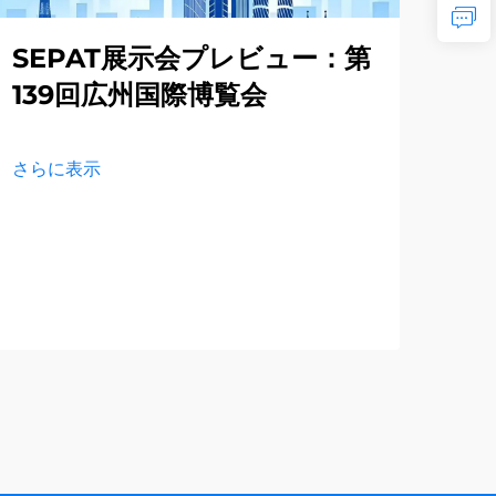
SEPAT展示会プレビュー：第
S
139回広州国際博覧会
バ
的
さらに表示
さら