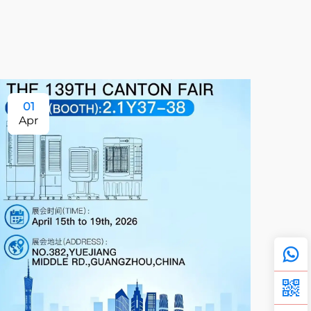
01
1
Apr
Ju