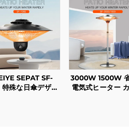
IYE SEPAT SF-
3000W 1500W
6E 特殊な日傘デザイ
電気式ヒーター 
リモコン式 安全メッ
ンクリスタルフ
 カーボンファイバ
ー加熱 インテリ
チューブヒーター
トリモコン IP
IP44