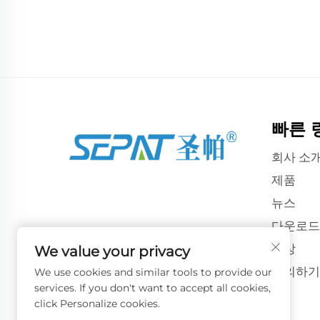
빠른 
회사 소
제품
뉴스
다운로드
영상
We value your privacy
문의하기
We use cookies and similar tools to provide our
services. If you don't want to accept all cookies,
click Personalize cookies.