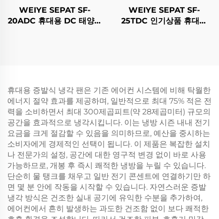
WEIYE SEPAT SF-
WEIYE SEPAT SF-
20ADC 휴대용 DC 태양광
25TDC 인기상품 휴대용
공기 냉각 장치, 증발식 냉
AC/DC 증발식 냉각팬 태
각 팬, 태양광 공기 냉각 장
양광 충전식 신형 플라스틱
치
사막용 에어컨 야외용
휴대용 증발식 냉각 팬은 기존 에어컨 시스템에 비해 탁월한
에너지 절약 효과를 제공하며, 일반적으로 최대 75% 적은 전
력을 소비하면서 최대 300제곱피트(약 28제곱미터) 규모의
공간을 효과적으로 냉각시킵니다. 이는 냉방 시즌 내내 전기
요금을 크게 절감할 수 있음을 의미하므로, 예산을 중시하는
소비자에게 경제적인 선택이 됩니다. 이 제품은 복잡한 설치
나 전문가의 설정, 공간에 대한 영구적 변경 없이 바로 사용
가능하므로, 개봉 후 즉시 쾌적한 냉방을 누릴 수 있습니다.
단순히 물 탱크를 채우고 일반 전기 콘센트에 연결하기만 하
면 몇 분 안에 작동을 시작할 수 있습니다. 자연스러운 증발
냉각 방식은 건조한 실내 공기에 유익한 수분을 추가하여,
에어컨에서 흔히 발생하는 과도한 건조함 없이 보다 쾌적한