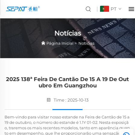
PT
Notícias
Página Inicial
>
Notícias
2025 138ª Feira De Cantão De 15 A 19 De Out
Ubro Em Guangzhou
Time : 2025-10-13
Bem-vindo para visitar nosso estande na Feira de Cantão de 15 a
19 de outubro, o número do estande é 1.1Y 01-02. Nesta exposiçã
o, traremos os mais recentes modelos, tanto em aparência quan
to em desempenho, que lhe proporcionarão uma sensação difer