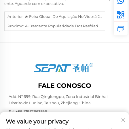
ente. Aguarde com expectativa.
Anterior:
🔥 Feira Global De Aquisição No Vietnã 2026: SEPAT No Estande 554 – Seu Centro De Soluções De Refrigeração O Aguarda!
Próximo:
A Crescente Popularidade Dos Resfriadores Industriais De Ar No Nosso Negócio B2B
FALE CONOSCO
Add: Nº 699, Rua Qinglongpu, Zona Industrial Binhai,
Distrito de Luqiao, Taizhou, Zhejiang, China
Tel.:
+86-13957663596
E-mail:
[email protected]
We value your privacy