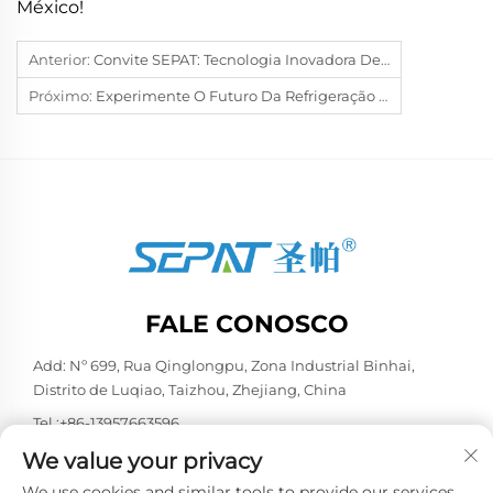
México!
Anterior:
Convite SEPAT: Tecnologia Inovadora De Resfriador De Ar Por Evaporação Na MEGA SHOW Bangcoc 2026
Próximo:
Experimente O Futuro Da Refrigeração Sustentável: A SEPAT® Convida Você Para O Estande 202 Para Conhecer As Mais Recentes Inovações Em Resfriadores Evaporativos De Ar
FALE CONOSCO
Add: Nº 699, Rua Qinglongpu, Zona Industrial Binhai,
Distrito de Luqiao, Taizhou, Zhejiang, China
Tel.:
+86-13957663596
E-mail:
[email protected]
We value your privacy
We use cookies and similar tools to provide our services.