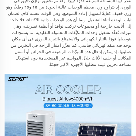
تُقدَّر فيها المساحة المربعة قدرًا كبيرًا. وقد تمَّ تحقيق توازن دقيق في
الوزن، إذ يتراوح وزن معظم الوحدات عالية الجودة بين ١٥ و٢٥ رطلاً، وهو
وزن خفيف كفايةً لتسهيل إعادة التموضع، وفي الوقت نفسه كافٍ لضمان
ثبات الوحدة أثناء التشغيل. وبما أن هذه الوحدات ذاتية الاكتفاء، فلا حاجة
إلى أنابيب خارجية أو مجموعات تركيب نوافذ أو أنظمة تصريف، وهي
ميزات تُعقِّد تشغيل وحدات المكيِّفات المحمولة التقليدية، ما يسمح لك
بتوصيلها فورًا بالتيار الكهربائي والاستمتاع بالتبريد الفوري في أي مكانٍ
يوجد فيه منفذ كهربائي قياسي. كما يعزِّز امتياز الراحة في التخزين من
عمليتها، إذ يمكن إدخال هذه المبرِّدات الرشيقة في الخزائن أو أسفل
المكاتب أو خلف الأثاث خلال المواسم غير المستخدمة دون استهلاك
مساحة تخزين قيمة تتطلبها الأجهزة الأكبر حجمًا.