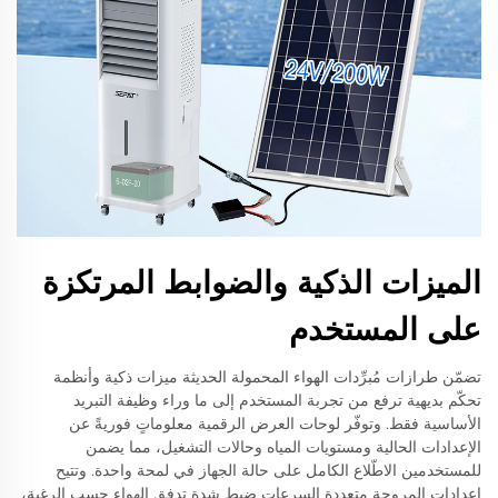
الميزات الذكية والضوابط المرتكزة
على المستخدم
تضمّن طرازات مُبرِّدات الهواء المحمولة الحديثة ميزات ذكية وأنظمة
تحكّم بديهية ترفع من تجربة المستخدم إلى ما وراء وظيفة التبريد
الأساسية فقط. وتوفّر لوحات العرض الرقمية معلوماتٍ فوريةً عن
الإعدادات الحالية ومستويات المياه وحالات التشغيل، مما يضمن
للمستخدمين الاطّلاع الكامل على حالة الجهاز في لمحة واحدة. وتتيح
إعدادات المروحة متعددة السرعات ضبط شدة تدفق الهواء حسب الرغبة،