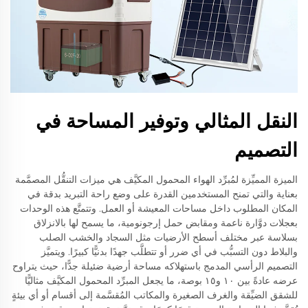
النقل المثالي وتوفير المساحة في
التصميم
الميزة المميِّزة لمُبرِّد الهواء المحمول المكيَّف هي ميزات التنقُّل المصمَّمة
بعناية والتي تمنح المستخدمين القدرة على وضع راحة التبريد بدقة في
المكان المطلوب داخل مساحات المعيشة أو العمل. وتتمتَّع هذه الوحدات
بعجلات دوَّارة ناعمة ومقابض حمل إرجونومية، ما يسمح لها بالانزلاق
بسلاسة عبر مختلف أسطح الأرضيات مثل السجاد والخشب الصلب
والبلاط دون التسبُّب في أي ضرر أو تتطلَّب جهدًا بدنيًّا كبيرًا. ويتميَّز
التصميم الرأسي المدمج باستهلاكه مساحة أرضية ضئيلة جدًّا، حيث يتراوح
عرضه عادةً بين ١٠ و١٥ بوصة، ما يجعل المبرِّد المحمول المكيَّف مثاليًّا
للشقق الضيِّقة والغرف الصغيرة والمكاتب المُقسَّمة إلى أقسام أو أي بيئةٍ