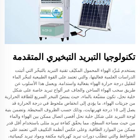
تكنولوجيا التبريد التبخيري المتقدمة
يستخدم مُبرِّد الهواء المحمول المكيّف تقنية التبريد بالتبخّر التي أثبتت
الدراسات العلمية فعاليتها، والتي تعتمد على القوة الطبيعية لتبخّر الماء
لتقليل درجة حرارة الهواء بفعالية واستدامة. ويعمل هذا الأسلوب عن
طريق سحب الهواء الساخن والجاف عبر ألواح تبريد خاصة على شكل
خلية نحل، تكون مشبَّعة بالماء، حيث يمتصّ التبخر السريع للطاقة الحرارية
من جزيئات الهواء، ما يؤدي إلى انخفاض ملحوظ في درجة الحرارة قد
يصل إلى ١٥ درجة فهرنهايت، وذلك حسب الظروف المحيطة. وتضمن بنية
لوحة التبريد على شكل خلية نحل أقصى اتصال ممكن بين الهواء والماء
من حيث مساحة السطح، مما يحقّق كفاءة تبريد مثلى باستخدام أقل قدر
ممكن من الموارد الطاقية. وعلى عكس أنظمة التكييف التي تعتمد على
الضواغط والتي تتطلّب دورات تبريد كهربائية مكثفة ومواد تبريد كيميائية،