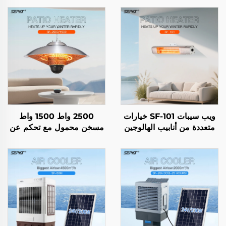
ويب سيبات SF-101 خيارات
2500 واط 1500 واط
متعددة من أنابيب الهالوجين
مسخن محمول مع تحكم عن
ذات الأنبوب الذهبي المغطى
بُعد ألياف كربونية للاستخدام
بطبقة من ألياف الكربون
الداخلي والخارجي مع حامل
والأحمر المطلي IP65
تصنيف الحماية من الغبار
والماء IP44