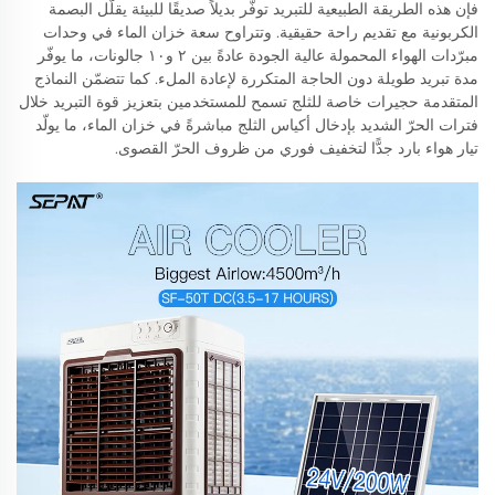
فإن هذه الطريقة الطبيعية للتبريد توفّر بديلاً صديقًا للبيئة يقلّل البصمة
الكربونية مع تقديم راحة حقيقية. وتتراوح سعة خزان الماء في وحدات
مبرّدات الهواء المحمولة عالية الجودة عادةً بين ٢ و١٠ جالونات، ما يوفّر
مدة تبريد طويلة دون الحاجة المتكررة لإعادة الملء. كما تتضمّن النماذج
المتقدمة حجيرات خاصة للثلج تسمح للمستخدمين بتعزيز قوة التبريد خلال
فترات الحرّ الشديد بإدخال أكياس الثلج مباشرةً في خزان الماء، ما يولّد
تيار هواء بارد جدًّا لتخفيف فوري من ظروف الحرّ القصوى.