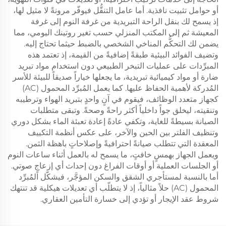
أو حوامل تثبيت نافذية. أما عامل التنقُّل فيوفّر مرونةً لا مثيل لها،
إذ يسمح لك بنقل الراحة التبريدية من غرفة النوم إلى غرفة
المعيشة ثم إلى المكتب المنزلي حسب تغير روتينك اليومي، مما
يضمن لك التحكُّم المناخي الشخصي بالضبط حيثما تحتاج إليه.
وتضيف الفوائد البيئية طبقةً إضافيةً من القيمة، إذ تعتمد هذه
المبرِّدات على عمليات التبخر الطبيعي دون استخدام مواد تبريد
ضارة أو مواد كيميائية تبريدية، ما يجعلها خياراً صديقاً للبيئة للأسر
المُدركة لأهمية الحفاظ عليها. كما يعمل المُبرِّد المحمول (AC)
كجهاز متعدد الوظائف، فيقوم في آنٍ واحدٍ بتبريد الهواء وترطيبه
وتنقيته، ليخلق جواً داخلياً أكثر راحةً وصحةً. وتبقى متطلبات
الصيانة بسيطةً للغاية، وتكفي عادةً إعادة تعبئة الماء بشكل دوري
وتنظيف الفلتر بين الحين والآخر، على عكس أنظمة التكييف
المعقدة التي تتطلب صيانةً احترافيةً وإصلاحاتٍ باهظة الثمن.
ويعمل الجهاز بهمسٍ خافتٍ، ما يسمح له بالعمل أثناء ساعات النوم
أو الجلسات العملية أو أوقات الفراغ دون إحداث أي إزعاجٍ صوتي.
أما بالنسبة لمستأجري الشقق والسكن المؤجَّر، فيشكّل المُبرِّد
المحمول (AC) حلاً مثالياً، إذ لا يتطلّب أي تعديلات هيكلية قد تنتهك
شروط عقد الإيجار أو تؤدي إلى خسارة التأمين العقاري.