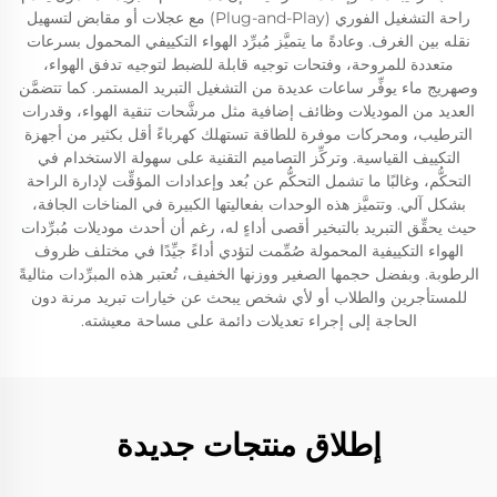
راحة التشغيل الفوري (Plug-and-Play) مع عجلات أو مقابض لتسهيل
نقله بين الغرف. وعادةً ما يتميَّز مُبرِّد الهواء التكييفي المحمول بسرعات
متعددة للمروحة، وفتحات توجيه قابلة للضبط لتوجيه تدفق الهواء،
وصهريج ماء يوفِّر ساعات عديدة من التشغيل التبريد المستمر. كما تتضمَّن
العديد من الموديلات وظائف إضافية مثل مرشَّحات تنقية الهواء، وقدرات
الترطيب، ومحركات موفرة للطاقة تستهلك كهرباءً أقل بكثير من أجهزة
التكييف القياسية. وتركِّز التصاميم التقنية على سهولة الاستخدام في
التحكُّم، وغالبًا ما تشمل التحكُّم عن بُعد وإعدادات المؤقِّت لإدارة الراحة
بشكل آلي. وتتميَّز هذه الوحدات بفعاليتها الكبيرة في المناخات الجافة،
حيث يحقِّق التبريد بالتبخير أقصى أداءٍ له، رغم أن أحدث موديلات مُبرِّدات
الهواء التكييفية المحمولة صُمِّمت لتؤدي أداءً جيِّدًا في مختلف ظروف
الرطوبة. وبفضل حجمها الصغير ووزنها الخفيف، تُعتبر هذه المبرِّدات مثاليةً
للمستأجرين والطلاب أو لأي شخص يبحث عن خيارات تبريد مرنة دون
الحاجة إلى إجراء تعديلات دائمة على مساحة معيشته.
إطلاق منتجات جديدة