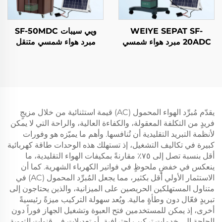
WEIYE SEPAT SF-
ويي سيبات SF-50MDC
20ADC مبرد هواء شمسي
مبرد هواء شمسي متنقل
محمول يعمل بالتيار المستمر
تبخيري مروحة تبريد شمسية
مروحة تبريد تبخيرية تعمل
بالطاقة الشمسية
يقدّم مُبرِّد الهواء المحمول (AC) قيمة استثنائية من خلال مزيجٍ
فريدٍ من التكلفة المعقولة، والكفاءة العالية، والراحة التي لا يمكن
لأنظمة التبريد التقليدية أن تُنافسها. وأهم ما يميّزه هو وفورات
كبيرة في تكاليف التشغيل، إذ تستهلك هذه الوحدات طاقة كهربائية
أقل بنسبة تصل إلى ٧٥٪ مقارنةً بمكيفات الهواء التقليدية، ما
ينعكس في خفضٍ ملحوظٍ في فواتير الكهرباء الشهرية. كما أن
الاستثمار الأولي أقل بكثير، مما يجعل المُبرِّد المحمول (AC) في
متناول المستهلكين الحريصين على الميزانية، والذين يحتاجون إلى
تبريدٍ فعّال دون وطأةٍ مالية. ويُعد سهولة التركيب ميزةً رئيسيةً
أخرى، إذ يمكن للمستخدمين فتح العبوة وتشغيل الجهاز فوراً دون
الحاجة إلى خدمات تركيب احترافية، أو تعديلات في قنوات التهوية،