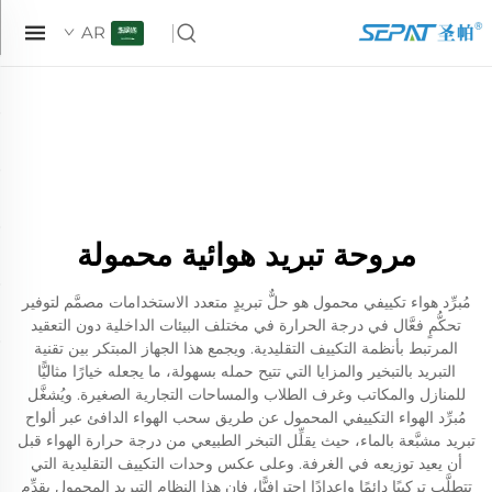
AR
مروحة تبريد هوائية محمولة
مُبرِّد هواء تكييفي محمول هو حلٌّ تبريدٍ متعدد الاستخدامات مصمَّم لتوفير
تحكُّمٍ فعَّال في درجة الحرارة في مختلف البيئات الداخلية دون التعقيد
المرتبط بأنظمة التكييف التقليدية. ويجمع هذا الجهاز المبتكر بين تقنية
التبريد بالتبخير والمزايا التي تتيح حمله بسهولة، ما يجعله خيارًا مثاليًّا
للمنازل والمكاتب وغرف الطلاب والمساحات التجارية الصغيرة. ويُشغَّل
مُبرِّد الهواء التكييفي المحمول عن طريق سحب الهواء الدافئ عبر ألواح
تبريد مشبَّعة بالماء، حيث يقلِّل التبخر الطبيعي من درجة حرارة الهواء قبل
أن يعيد توزيعه في الغرفة. وعلى عكس وحدات التكييف التقليدية التي
تتطلَّب تركيبًا دائمًا وإعدادًا احترافيًّا، فإن هذا النظام التبريد المحمول يقدِّم