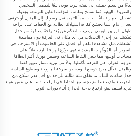
بدءًا من نسيم خفيف إلى نفخة تبريد قوية، تبعًا للتفضيل الشخصي
والظروف البيئية. كما تسمح وظائف المؤقت القابل للبرمجة بجدولة
تشغيل الجهاز تلقائيًّا، بحيث يبدأ التبريد قبل وصولك إلى المنزل أو يتوقف
بعد أن تنام، مما يحسّن كفاءة استهلاك الطاقة مع الحفاظ على الراحة
طوال الروتين اليومي. ويضيف التحكّم عن بُعد راحةً إضافيةً من خلال
تمكينك من إجراء التعديلات من أي مكان في الغرفة دون مقاطعة
أنشطتك مثل مشاهدة التلفاز أو العمل على الحاسوب أو الاسترخاء في
السرير. أما المُوجِّهات المتذبذبة فهي توزّع الهواء البارد تلقائيًّا على
مساحات أوسع، مما يلغي النقاط الساخنة ويضمن توزيعًا أكثر انتظامًا
لدرجة الحرارة في الغرفة بأكملها، بدلًا من تبريد مسار ضيق فقط.
وبالمثل، تقلّل ميزة «وضع النوم» من سرعة المروحة وسطوع الشاشة
خلال ساعات الليل، ما يخلق بيئة مثالية للراحة مع أقل قدر ممكن من
الضوضاء والإضاءة المزعجة، مع الحفاظ في الوقت نفسه على تدوير هواء
تبريد لطيف يمنع ارتفاع درجة الحرارة أثناء دورات النوم.