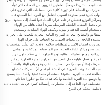
وتستفيد مرافق التصنيع بشكل كبير من المراوح المائية التجارية، إذ توفر
هذه الوحدات تبريدًا موضعيًّا للعاملين القريبين من المعدات التي تولِّد
الحرارة، مع الحفاظ على تهوية كافية في المساحات التي تحتوي على
أبواب كبيرة تبقى مفتوحة لتسهيل التعامل مع المواد. أما المستودعات
ومراكز التوزيع فتحسّن درجات حرارة العمل فيها لتصل إلى مستوى مريح
دون تحمل النفقات الباهظة المرتبطة بتبريد أحجام هائلة من الهواء
باستخدام أنظمة التدفئة والتهوية وتكييف الهواء التقليدية. وتستخدم
المطاعم والمطابخ التجارية المراوح المائية التجارية للتغلب على الحرارة
الشديدة الناتجة عن معدات الطهي، مع الحفاظ على حركة الهواء
الضرورية لضمان الامتثال لمتطلبات سلامة الأغذية. كما تمثّل المؤسسات
التجارية، ومراكز اللياقة البدنية، ومرافق صيانة المركبات، والمباني
الزراعية جميعها تطبيقات مثالية لهذه المراوح، التي تقدّم حلول تبريد
عملية. وبفضل قابلية حمل العديد من المراوح المائية التجارية، يمكن
نشرها مؤقتًا أو موسميًّا في الفعاليات الخارجية ومواقع البناء والمنشآت
شبه الدائمة. وهذه المرونة في الاستخدام تعني أنَّ الشركات تستطيع
معالجة تحديات التبريد المتنوعة باستخدام منصة تقنية واحدة، مما يسمح
لها بتوسيع بنية التبريد الخاصة بها بكفاءة تماشيًا مع تطور احتياجاتها
التشغيلية، دون الحاجة إلى استثمارات رأسمالية كبيرة في بنى تحتية دائمة
لأنظمة التحكم في المناخ.