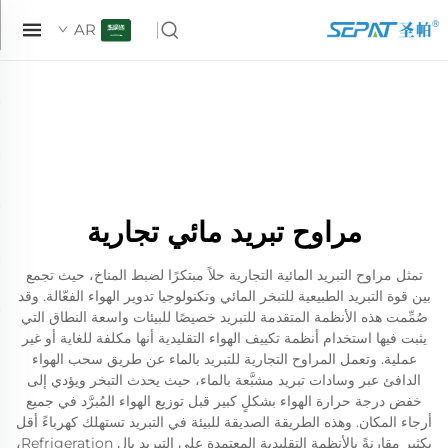
AR
مراوح تبريد مائي تجارية
تمثل مراوح التبريد المائية التجارية حلاً مبتكرًا لضبط المناخ، حيث تجمع
بين قوة التبريد الطبيعية للتبخر المائي وتكنولوجيا تدوير الهواء الفعّالة. وقد
صُمِّمت هذه الأنظمة المتقدمة للتبريد خصيصًا للبيئات واسعة النطاق التي
يثبت فيها استخدام أنظمة تكييف الهواء التقليدية أنها مكلفة للغاية أو غير
عملية. وتعمل المراوح التجارية للتبريد بالماء عن طريق سحب الهواء
الدافئ عبر وسادات تبريد مشبَّعة بالماء، حيث يحدث التبخر ويؤدي إلى
خفض درجة حرارة الهواء بشكلٍ كبير قبل توزيع الهواء المُبرَّد في جميع
أرجاء المكان. وهذه الطريقة الصديقة للبيئة في التبريد تستهلك كهرباءً أقل
بكثير مقارنةً بالأنظمة التقليدية المعتمدة على التبريد بال Refrigeration،