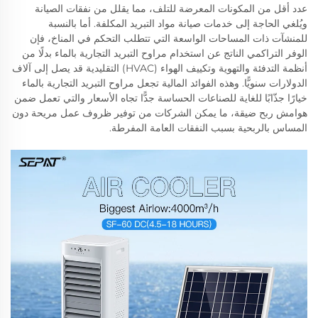
عدد أقل من المكونات المعرضة للتلف، مما يقلل من نفقات الصيانة
ويُلغي الحاجة إلى خدمات صيانة مواد التبريد المكلفة. أما بالنسبة
للمنشآت ذات المساحات الواسعة التي تتطلب التحكم في المناخ، فإن
الوفر التراكمي الناتج عن استخدام مراوح التبريد التجارية بالماء بدلًا من
أنظمة التدفئة والتهوية وتكييف الهواء (HVAC) التقليدية قد يصل إلى آلاف
الدولارات سنويًّا. وهذه الفوائد المالية تجعل مراوح التبريد التجارية بالماء
خيارًا جذّابًا للغاية للصناعات الحساسة جدًّا تجاه الأسعار والتي تعمل ضمن
هوامش ربح ضيقة، ما يمكن الشركات من توفير ظروف عمل مريحة دون
المساس بالربحية بسبب النفقات العامة المفرطة.