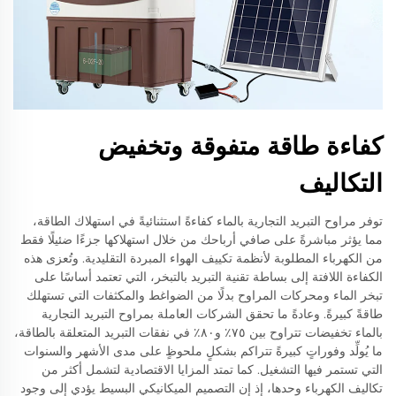
كفاءة طاقة متفوقة وتخفيض
التكاليف
توفر مراوح التبريد التجارية بالماء كفاءةً استثنائيةً في استهلاك الطاقة،
مما يؤثر مباشرةً على صافي أرباحك من خلال استهلاكها جزءًا ضئيلًا فقط
من الكهرباء المطلوبة لأنظمة تكييف الهواء المبردة التقليدية. وتُعزى هذه
الكفاءة اللافتة إلى بساطة تقنية التبريد بالتبخر، التي تعتمد أساسًا على
تبخر الماء ومحركات المراوح بدلًا من الضواغط والمكثفات التي تستهلك
طاقةً كبيرةً. وعادةً ما تحقق الشركات العاملة بمراوح التبريد التجارية
بالماء تخفيضات تتراوح بين ٧٥٪ و٨٠٪ في نفقات التبريد المتعلقة بالطاقة،
ما يُولِّد وفوراتٍ كبيرةً تتراكم بشكلٍ ملحوظٍ على مدى الأشهر والسنوات
التي تستمر فيها التشغيل. كما تمتد المزايا الاقتصادية لتشمل أكثر من
تكاليف الكهرباء وحدها، إذ إن التصميم الميكانيكي البسيط يؤدي إلى وجود