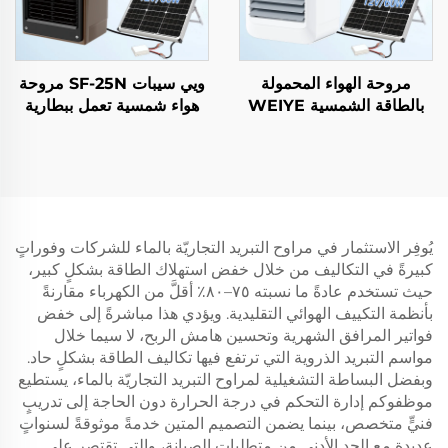
مروحة الهواء المحمولة
ويي سيبات SF-25N مروحة
بالطاقة الشمسية WEIYE
هواء شمسية تعمل ببطارية
SEPAT SF-20N ذات
الليثيوم المتنقلة مبرد هواء
البطارية الليثيومية مبرد هواء
ذكي
ذكي
يُوفِر الاستثمار في مراوح التبريد التجاريّة بالماء للشركات وفوراتٍ
كبيرةً في التكاليف من خلال خفض استهلاك الطاقة بشكلٍ كبير،
حيث تستخدم عادةً ما نسبته ٧٥–٨٠٪ أقلَّ من الكهرباء مقارنةً
بأنظمة التكييف الهوائي التقليدية. ويؤدي هذا مباشرةً إلى خفض
فواتير المرافق الشهرية وتحسين هامش الربح، لا سيما خلال
مواسم التبريد الذروية التي ترتفع فيها تكاليف الطاقة بشكلٍ حاد.
وبفضل البساطة التشغيلية لمراوح التبريد التجاريّة بالماء، يستطيع
موظفوكم إدارة التحكم في درجة الحرارة دون الحاجة إلى تدريبٍ
فنيٍّ متخصص، بينما يضمن التصميم المتين خدمةً موثوقةً لسنواتٍ
عديدة مع الحد الأدنى من متطلبات الصيانة، والتي تقتصر على