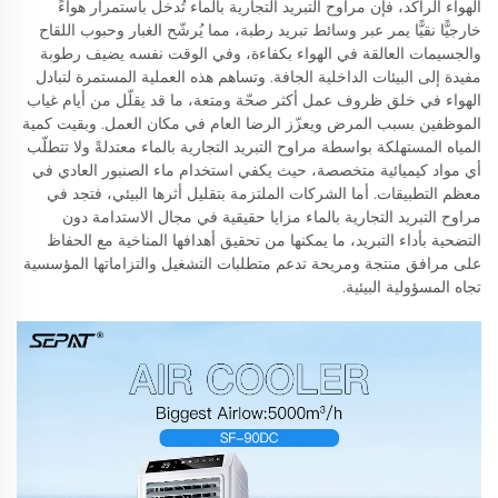
الهواء الراكد، فإن مراوح التبريد التجارية بالماء تُدخل باستمرار هواءً
خارجيًّا نقيًّا يمر عبر وسائط تبريد رطبة، مما يُرشّح الغبار وحبوب اللقاح
والجسيمات العالقة في الهواء بكفاءة، وفي الوقت نفسه يضيف رطوبة
مفيدة إلى البيئات الداخلية الجافة. وتساهم هذه العملية المستمرة لتبادل
الهواء في خلق ظروف عمل أكثر صحّة ومتعة، ما قد يقلّل من أيام غياب
الموظفين بسبب المرض ويعزّز الرضا العام في مكان العمل. وبقيت كمية
المياه المستهلكة بواسطة مراوح التبريد التجارية بالماء معتدلةً ولا تتطلّب
أي مواد كيميائية متخصصة، حيث يكفي استخدام ماء الصنبور العادي في
معظم التطبيقات. أما الشركات الملتزمة بتقليل أثرها البيئي، فتجد في
مراوح التبريد التجارية بالماء مزايا حقيقية في مجال الاستدامة دون
التضحية بأداء التبريد، ما يمكنها من تحقيق أهدافها المناخية مع الحفاظ
على مرافق منتجة ومريحة تدعم متطلبات التشغيل والتزاماتها المؤسسية
تجاه المسؤولية البيئية.