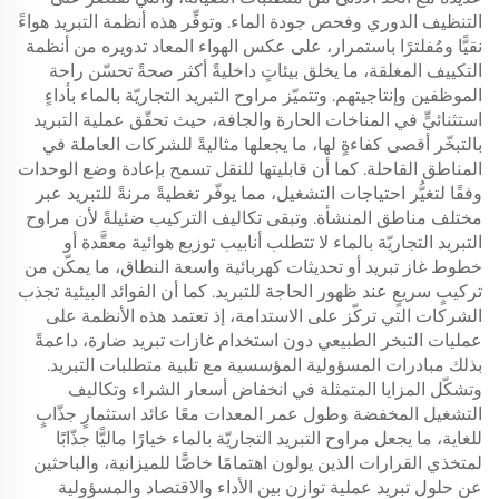
التنظيف الدوري وفحص جودة الماء. وتوفِّر هذه أنظمة التبريد هواءً
نقيًّا ومُفلترًا باستمرار، على عكس الهواء المعاد تدويره من أنظمة
التكييف المغلقة، ما يخلق بيئاتٍ داخليةً أكثر صحةً تحسّن راحة
الموظفين وإنتاجيتهم. وتتميّز مراوح التبريد التجاريّة بالماء بأداءٍ
استثنائيٍّ في المناخات الحارة والجافة، حيث تحقّق عملية التبريد
بالتبخّر أقصى كفاءةٍ لها، ما يجعلها مثاليةً للشركات العاملة في
المناطق القاحلة. كما أن قابليتها للنقل تسمح بإعادة وضع الوحدات
وفقًا لتغيُّر احتياجات التشغيل، مما يوفّر تغطيةً مرنةً للتبريد عبر
مختلف مناطق المنشأة. وتبقى تكاليف التركيب ضئيلةً لأن مراوح
التبريد التجاريّة بالماء لا تتطلب أنابيب توزيع هوائية معقَّدة أو
خطوط غاز تبريد أو تحديثات كهربائية واسعة النطاق، ما يمكّن من
تركيبٍ سريعٍ عند ظهور الحاجة للتبريد. كما أن الفوائد البيئية تجذب
الشركات التي تركّز على الاستدامة، إذ تعتمد هذه الأنظمة على
عمليات التبخر الطبيعي دون استخدام غازات تبريد ضارة، داعمةً
بذلك مبادرات المسؤولية المؤسسية مع تلبية متطلبات التبريد.
وتشكّل المزايا المتمثلة في انخفاض أسعار الشراء وتكاليف
التشغيل المخفضة وطول عمر المعدات معًا عائد استثمارٍ جذّابٍ
للغاية، ما يجعل مراوح التبريد التجاريّة بالماء خيارًا ماليًّا جذّابًا
لمتخذي القرارات الذين يولون اهتمامًا خاصًّا للميزانية، والباحثين
عن حلول تبريد عملية توازن بين الأداء والاقتصاد والمسؤولية