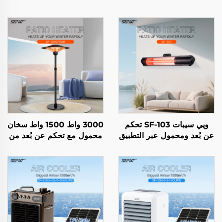
ويي سيبات SF-103 تحكم
3000 واط 1500 واط سخان
عن بُعد ومحمول عبر التطبيق
محمول مع تحكم عن بُعد من
مصنوع من الهالوجين ومطلي
ألياف الكربون للاستخدام
بالذهب الوردي جسم من
الداخلي والخارجي مع حامل
سبيكة الألومنيوم سخان
IP44
IP65