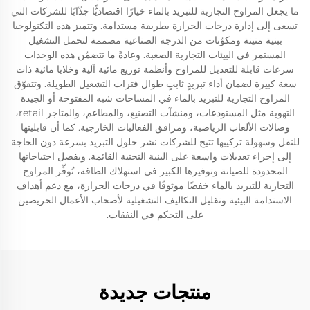
ما يجعل المراوح التجارية للتبريد بالماء خيارًا اقتصاديًّا جذّابًا للشركات التي
تسعى إلى إدارة درجات الحرارة بطريقة مستدامة. وتتميز هذه التكنولوجيا
ببنية متينة ومكوّنات من الدرجة الصناعية مصممة لتحمل التشغيل
المستمر في البيئات التجارية الصعبة. وعادةً ما تتضمّن هذه الوحدات
سرعات قابلة للتعديل للمراوح وأنظمة توزيع مائية آلية وخلايا مائية ذات
سعة كبيرة لضمان أداء تبريدٍ ثابتٍ طوال فترات التشغيل الطويلة. وتتفوّق
المراوح التجارية للتبريد بالماء في المساحات شبه المفتوحة أو الجيدة
التهوية مثل المستودعات، ومنشآت التصنيع، والمطاعم، والمتاجر retail،
وصالات الألعاب الرياضية، ومرافق الفعاليات الخارجية. كما أن قابليتها
للنقل وسهولة تركيبها تتيح للشركات نشر حلول التبريد بسرعة دون الحاجة
إلى إجراء تعديلات واسعة على البنية التحتية القائمة. وبفضل احتياجاتها
المحدودة للصيانة وتوفيرها الكبير في استهلاك الطاقة، تُوفِّر المراوح
التجارية للتبريد بالماء خفضًا موثوقًا في درجات الحرارة، مع دعم أهداف
الاستدامة البيئية وتقليل التكاليف التشغيلية لأصحاب الأعمال الحريصين
على التحكم في النفقات.
منتجات جديدة