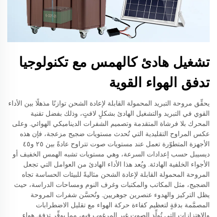
تشغيل هادئ كالهمس مع تكنولوجيا
تدفق الهواء القوية
يحقِّق مروحة التبريد المحمولة القابلة لإعادة الشحن توازنًا مذهلًا بين الأداء
القوي في التبريد والتشغيل الهادئ بشكلٍ لافتٍ، وذلك بفضل تقنية
المحرك بلا فرشاة المتقدمة وتصميم الشفرات الديناميكي الهوائي. وعلى
عكس المراوح التقليدية التي تُحدث مستويات ضجيج مزعجة، فإن هذه
الأجهزة المتطوّرة تعمل عند مستويات صوت تتراوح عادةً بين ٢٥ و٤٥
ديسيبل حسب إعدادات السرعة، وهي مستويات تشبه الهمس الخفيف أو
الأجواء الخلفية الهادئة. ويُعد هذا الأداء الهادئ من العوامل التي تجعل
المروحة المحمولة القابلة لإعادة الشحن مثاليةً للبيئات الحساسة تجاه
الضجيج، مثل المكاتب والمكتبات وغرف النوم ومساحات الدراسة، حيث
يظل التركيز والهدوء عنصرين جوهريين. وتُحسَّن شفرات المروحة
المصمَّمة بدقةٍ لتعظيم كفاءة حركة الهواء مع تقليل الاضطرابات
والاهتزازات التي تُولِّد الصوت غير المرغوب فيه، مما يوفِّر تدفق هواءٍ