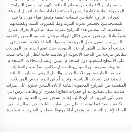
باستمرار أو الاقتراب من مصادر الطاقة الكهربائية. وتتميز المراوح
المحمولة القابلة لإعادة الشحن الحديثة بإعدادات قابلة للتعديل لسرعة
الدوران، تتراوح عادةً بين نسمات خفيفة وتدفق هواء قوي، ما يتيح
للمستخدمين تخصيص تجربة التبريد وفقًا للظروف البيئية وتفضيلاتهم
الشخصية. كما تتضمن هذه المراوح تقنيات متقدمة في المحرك تضمن
تشغيلًا هادئًا مع تحقيق تدوير فعّال للهواء. ويجعل التصميم الصغير والخفيف
الوزن من السهل حمل المروحة المحمولة القابلة لإعادة الشحن في
الحقائب أو حقائب الظهر أو حتى الجيوب، حيث تضم العديد من الموديلات
مقابض مريحة من الناحية الإنجوبيّة أو تصاميم قابلة للطي أو آليات تثبيت
على الأسطح لتشغيلها دون استخدام اليدين. وتشمل مجالات الاستخدام
مجموعة متنوعة من السيناريوهات مثل مكاتب المكاتب، والفعاليات
الرياضية الخارجية، ورحلات التخييم، والتنقل اليومي، وتمارين اللياقة
البدنية في الصالات الرياضية، وتبريد أماكن النوم. وبعض الموديلات
المتقدمة من المراوح المحمولة القابلة لإعادة الشحن تحتوي على ميزات
إضافية مثل مصابيح ليد أو حجرات للعلاج العطري أو وظائف الرش التي
تعزز تأثير التبريد. كما أن قابلية إعادة الشحن تضمن الفعالية من حيث
التكلفة والصداقة للبيئة، إذ تقلل من النفايات الناتجة عن البطاريات غير
القابلة لإعادة الاستخدام، وتوفر أداءً موثوقًا به طوال اليوم بشحنة واحدة.