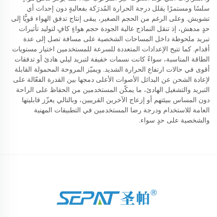
سلسًا ومستمرًا يقلل درجة الحرارة المُدرَكة بفعاليةٍ دون إحداث أي
تشويش. وعلى الرغم من الحجم الصغير، يبقى إنتاج تدفق الهواء قويًّا إلى
حدٍ مدهش، إذ تنقل النماذج عالية الجودة حجم هواءٍ كافٍ لتوليد تأثيرات
تبريد ملحوظة داخل المساحات الشخصية على مسافة تصل إلى عدة
أقدام. كما تتيح الإعدادات المتعددة للسرعة للمستخدمين اختيار مستويات
الطاقة المناسبة، سواءً كانت نسمات خفيفة لتبريد ليلي هادئ أو تدفقات
أقوى في حالات ارتفاع الحرارة الشديد. ويميّز المروحة المحمولة القابلة
لإعادة الشحن عن البدائل الأصوات الأعلى دمجها بين القدرة الفعّالة على
التبريد والتشغيل الهادئ، ما يمكّن المستخدمين من الحفاظ على الراحة
دون المساس ببيئتهم أو إزعاج الآخرين القريبين، وبالتالي يعزّز قابليتها
العامة للاستخدام ودرجة رضا المستخدمين في التطبيقات المهنية
والشخصية على حدٍ سواء.