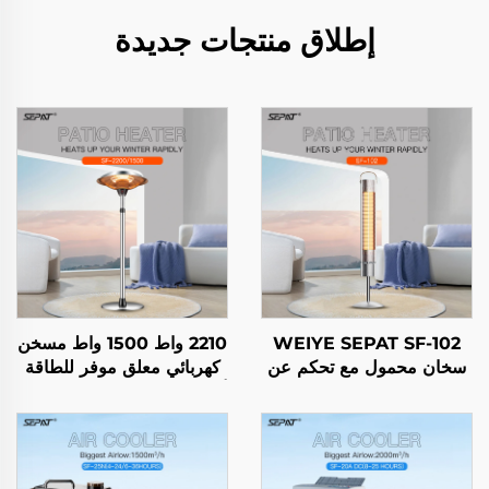
إطلاق منتجات جديدة
WEIYE SEPAT SF-102
2210 واط 1500 واط مسخن
سخان محمول مع تحكم عن
كهربائي معلق موفر للطاقة
بعد ومستوى عالٍ من الأمان
ألياف كربونية بلورية التسخين
للداخل والخارج مع حامل
تحكم ذكي عن بُعد تصنيف
IP65
الحماية من الغبار والماء
IP44