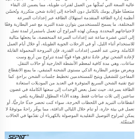
عالية السعة التي تُمكّنها من العمل لفترات طويلة، مما يضمن لك البقاء
منتعشًا طوال يومك بالكامل دون الحاجة إلى إعادة شحن متكررة. وتُحسّن
أنظمة إدارة الطاقة المتقدمة استهلاك الطاقة عبر إعدادات السرعة
المختلفة، ما يسمح للمستخدمين بتوازن شدة التبريد مع عمر البطارية وفقًا
لاحتياجاتهم المحددة. ويمكن لهذه المراوح أن تعمل باستمرار لمدة تصل
إلى اثنتي عشرة ساعة عند إعدادات السرعة المنخفضة، ما يجعلها مثالية
للاستخدام أثناء الليل، أو في الرحلات الجوية الطويلة، أو خلال أيام العمل
الكاملة. وحتى عند أقصى إعدادات القدرة، فإن المروحة المحمولة القابلة
لإعادة الشحن توفر عادةً تدفق هواء قويًّا لمدة تتراوح بين أربع وست
ساعات، وهي مدة كافية لمعظم الأنشطة الخارجية أو حالات التنقل.
ويعرض مؤشر البطارية الذكي مستوى الشحنة المتبقي، ما يمنع الانقطاع
المفاجئ للتشغيل ويتيح للمستخدمين تخطيط جلسات الشحن براحةٍ. كما
تتيح تقنية الشحن السريع المتوفرة في العديد من الموديلات استعادة
الطاقة بسرعة، حيث تصل بعض الوحدات إلى سعتها الكاملة في غضون
ساعتين إلى ثلاث ساعات فقط. وهذه الأداء المطوّل للبطارية يلغي
انقطاعات التبريد في اللحظات الحرجة، سواء كنت تحضر حدثًا خارجيًّا، أو
تعمل في بيئة حارة، أو تنام خلال الليالي الدافئة، مما يوفّر راحةً موثوقةً لا
يمكن لمراوح التوصيل التقليدية الموصولة بالكهرباء أن تقدّمها في الحالات
المتنقّلة.