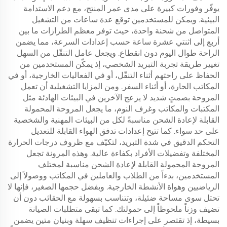
يوفّر وفورات كبيرة على مدى عمر المنتج، مع دعم الاستدامة
البيئية. ويمكن للمستخدمين توقع عدة ساعات من التشغيل
المتواصل من شحنة واحدة، حيث توفر معظم الطرازات ما بين
أربع إلى اثنتي عشرة ساعة حسب إعدادات السرعة، مما يضمن
الراحة طوال اليوم دون انقطاع. ويجعل عامل التنقّل من السهل
تغيير طريقة تجربة التبريد الشخصي، إذ يمكّن المستخدمين من
الحفاظ على راحتهم أثناء التنقّل، أو في الفعاليات الخارجية، أو في
المكاتب الحارة، أو أثناء السفر. ومن المزايا التشغيلية أن تعمل
المروحة بصمتٍ شديد لا يزعج الآخرين في البيئات الهادئة مثل
المكتبات والمكاتب وغرف النوم، ما يجعل المروحة المحمولة
القابلة لإعادة الشحن مناسبةً لكل من البيئات المهنية والشخصية
على حد سواء. كما تتيح إعدادات تدفق الهواء القابلة للتعديل
التحكم الدقيق في شدة التبريد، لتكيّف مع ظروف درجات الحرارة
المختلفة وتفضيلات الأفراد بكفاءة عالية. وهذه المرونة تجعل
المروحة المحمولة القابلة لإعادة الشحن مناسبة لمختلف
المستخدمين، بدءاً من الطلاب والعاملين في المكاتب ووصولاً إلى
الرياضيين وهواة الأنشطة الخارجية. وبفضل حجمها الصغير، فإنها لا
تحتل سوى مساحة ضئيلة، وتتناسب بسهولة مع الحقائب دون أن
تضيف وزناً ملحوظاً إلى حمولتك. كما تبقى متطلبات الصيانة
بسيطة، إذ تقتصر على إجراءات تنظيف سهلة وبنيان متين يضمن