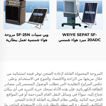
WEIYE SEPAT SF-
ويي سيبات SF-25N مروحة
20ADC مبرد هواء شمسي
هواء شمسية تعمل ببطارية
محمول يعمل بالتيار المستمر
الليثيوم المتنقلة مبرد هواء
مروحة تبريد تبخيرية تعمل
ذكي
بالطاقة الشمسية
المروحة المحمولة القابلة لإعادة الشحن توفر قيمة استثنائية من
خلال مزيجها من الراحة والاقتصاد والتنوع في الاستخدام. وعلى
عكس المراوح التقليدية التي تتطلب الوصول المستمر إلى مصادر
الطاقة الكهربائية، فإن هذه الأداة تمنحك حرية التبريد في أي مكان
تحتاج إليه، سواءً في وسائل النقل العام المزدحمة أو في المواقع
الخارجية النائية. ويُلغي نظام البطارية القابلة لإعادة الشحن
التكاليف المتكررة المرتبطة بالبطاريات ذات الاستخدام الواحد، ما