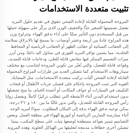
تثبيت متعددة الاستخدامات
المروحة المحمولة القابلة لإعادة الشحن تتفوق في تقديم حلول التبريد
بفضل تصميمها الصغير جدًّا والخفيف الوزن الذي يركّز على سهولة حملها
من قِبل المستخدم دون التأثير سلبًا على أداء تدفق الهواء. وتتراوح وزن
هذه المراوح عادةً بين أربعة وعشر أونصات، ما يسمح لها بالانزلاق بسلاسة
إلى الحقائب النسائية أو حقائب الظهر أو الحقائب الرياضية أو المحافظ
الجلدية، مما يضمن توافر التبريد الفوري في متناول اليد دائمًا. ومن أبرز
ميزات التصميم المبتكر فيها مقابض قابلة للطي، ودعامات قابلة للتمديد،
وقواعد قابلة للفصل، والتي تُغيّر من تكوين المروحة لتتناسب مع مختلف
سيناريوهات الاستخدام. كما تتضمّن العديد من طرازات المراوح المحمولة
القابلة لإعادة الشحن آليات تركيب متعددة الاستخدامات، مثل المشابك
القوية التي تثبت المروحة بإحكام على قضبان عربات الأطفال أو فتحات
التكييف في السيارات أو حواف المكاتب أو أعمدة الخيام، ما يتيح تشغيلها
بدون استخدام اليدين أثناء الأنشطة التي تتطلب تركيزًا كاملاً. وبفضل زوايا
رأس المروحة القابلة للتعديل، والتي تدور غالبًا ما بين ١٨٠ و٣٦٠ درجة،
يمكن توجيه تدفق الهواء بدقة إلى المكان المطلوب، سواءً لتبريد الوجه
أثناء ممارسة التمارين الرياضية أو لتوزيع الهواء في منطقة العمل. وبعض
التصاميم تتميز بقواعد مسطحة لوضعها بثبات على سطح المكتب، بينما
تتضمّن أخرى خطافات مدمجة لتعليقها من الهياكل العلوية. وهذه المرونة