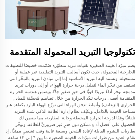
تكنولوجيا التبريد المحمولة المتقدمة
يضم مبرّد الخيمة الصغيرة تقنيات تبريد متطوّرة صُمّمت خصيصًا للتطبيقات
الخارجية المحمولة، حيث تكون أساليب التبريد التقليدية غير عملية أو
مستحيلة. وتستند آلية التبريد الأساسية إما إلى مبادئ التبريد بالتبخّر التي
تستفيد من تبخّر الماء لتقليل درجة حرارة الهواء، أو إلى دورات تبريد
مدمجة توفر أداءً تبريدًا قويًّا في حيزٍ صغيرٍ جدًّا. ويضمن هندسة الحرارة
المتقدمة أقصى درجات تبدّد الحرارة من خلال تصاميم مُحسَّنة للمبادل
الحراري (الزعانف) وأنماط تدفق الهواء التي توزّع الهواء البارد بكفاءة عبر
مساحة الخيمة بالكامل. ويكيّف نظام إدارة الطاقة الذكي شدة التبريد
تلقائيًّا وفقًا لدرجة الحرارة المحيطة وحالة البطارية، مما يضمن لك
الحصول على أفضل أداءٍ ممكن دون هدرٍ غير ضروريٍّ للطاقة. وتوفّر
بطاريات الليثيوم القابلة لإعادة الشحن وبسعة عالية وقت تشغيلٍ ممتدًّا، إذ
تقدّم العديد من طرازات مبرّدات الخيمة الصغيرة ما بين ٦ إلى ١٢ ساعة