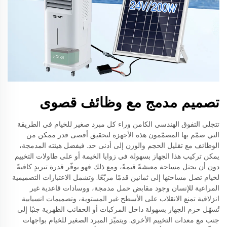
تصميم مدمج مع وظائف قصوى
تتجلى التفوق الهندسي الكامن وراء كل مبرد صغير للخيام في الطريقة
التي صمّم بها المصمّمون هذه الأجهزة لتحقيق أقصى قدر ممكن من
الوظائف مع تقليل الحجم والوزن إلى أدنى حد. فبفضل هيئته المدمجة،
يمكن تركيب هذا الجهاز بسهولة في زوايا الخيمة أو على طاولات التخييم
دون أن يحتل مساحة معيشةً قيمةً، ومع ذلك فهو يوفّر قدرة تبريدٍ كافيةً
لخيام تصل مساحتها إلى ثمانين قدمًا مربّعًا. وتشمل الاعتبارات التصميمية
المراعية للإنسان وجود مقابض حمل مدمجة، ووسادات قاعدية غير
انزلاقية تمنع الانقلاب على الأسطح غير المستوية، وتصميمات انسيابية
تُسهّل حزم الجهاز بسهولة داخل المركبات أو الحقائب الظهرية جنبًا إلى
جنب مع معدات التخييم الأخرى. ويتميّز المبرد الصغير للخيام بواجهات