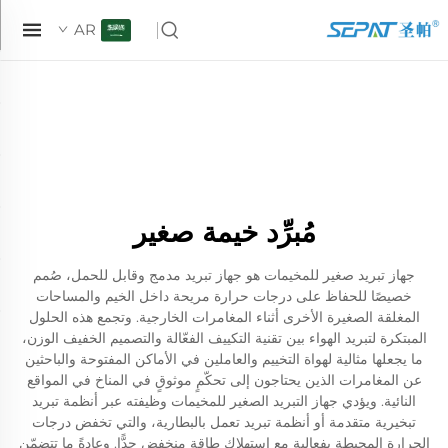
AR
مُبرِّد خيمة صغير
جهاز تبريد صغير للمخيمات هو جهاز تبريد مدمج وقابل للحمل، صُمم
خصيصًا للحفاظ على درجات حرارة مريحة داخل الخيم والمساحات
المغلقة الصغيرة الأخرى أثناء المغامرات الخارجية. وتجمع هذه الحلول
المبتكرة لتبريد الهواء بين تقنية التكييف الفعّالة والتصميم الخفيف الوزن،
ما يجعلها مثالية لهواة التخييم والعاملين في الأماكن المفتوحة والباحثين
عن المغامرات الذين يحتاجون إلى تحكّمٍ موثوقٍ في المناخ في المواقع
النائية. ويؤدي جهاز التبريد الصغير للمخيمات وظيفته عبر أنظمة تبريد
تبخيرية متقدمة أو أنظمة تبريد تعمل بالبطارية، والتي تخفض درجات
الحرارة المحيطة بفعالية مع استهلاك طاقة منخفض جدًّا. وعادةً ما تتضمّن