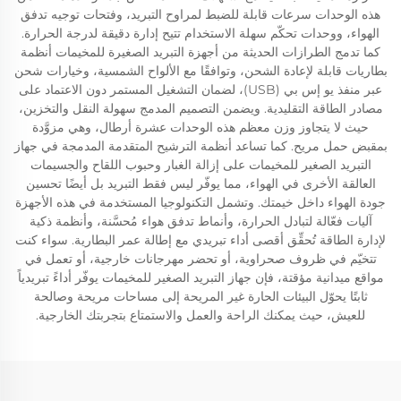
هذه الوحدات سرعات قابلة للضبط لمراوح التبريد، وفتحات توجيه تدفق
الهواء، ووحدات تحكّم سهلة الاستخدام تتيح إدارة دقيقة لدرجة الحرارة.
كما تدمج الطرازات الحديثة من أجهزة التبريد الصغيرة للمخيمات أنظمة
بطاريات قابلة لإعادة الشحن، وتوافقًا مع الألواح الشمسية، وخيارات شحن
عبر منفذ يو إس بي (USB)، لضمان التشغيل المستمر دون الاعتماد على
مصادر الطاقة التقليدية. ويضمن التصميم المدمج سهولة النقل والتخزين،
حيث لا يتجاوز وزن معظم هذه الوحدات عشرة أرطال، وهي مزوَّدة
بمقبض حمل مريح. كما تساعد أنظمة الترشيح المتقدمة المدمجة في جهاز
التبريد الصغير للمخيمات على إزالة الغبار وحبوب اللقاح والجسيمات
العالقة الأخرى في الهواء، مما يوفّر ليس فقط التبريد بل أيضًا تحسين
جودة الهواء داخل خيمتك. وتشمل التكنولوجيا المستخدمة في هذه الأجهزة
آليات فعّالة لتبادل الحرارة، وأنماط تدفق هواء مُحسَّنة، وأنظمة ذكية
لإدارة الطاقة تُحقِّق أقصى أداء تبريدي مع إطالة عمر البطارية. سواء كنت
تتخيّم في ظروف صحراوية، أو تحضر مهرجانات خارجية، أو تعمل في
مواقع ميدانية مؤقتة، فإن جهاز التبريد الصغير للمخيمات يوفّر أداءً تبريدياً
ثابتًا يحوّل البيئات الحارة غير المريحة إلى مساحات مريحة وصالحة
للعيش، حيث يمكنك الراحة والعمل والاستمتاع بتجربتك الخارجية.