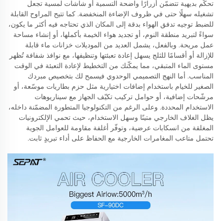
تحكّم بديهية تتضمّن أزرارًا واضحة التسمية أو شاشات لمسية تجعل
تشغيله سهلًا حتى في ظروف الإضاءة المنخفضة. كما تتيح المراوح القابلة
للضبط توجيه تدفق الهواء بدقة إلى المكان الذي تحتاجه فيه أكثر ما يكون،
سواءً لتبريد منطقة النوم، أو تجديد هواء الخيمة بأكملها، أو إنشاء مساحة
عمل مريحة. وبالفعل، يشمل العديد من الموديلات خزانات ماء قابلة
للإزالة أو أقسامًا للثلج يسهل إعادة تعبئتها وتنظيفها، مع نوافذ شفافة تُظهر
مستوى الماء المتبقي، مما يمكّنك من التخطيط لإعادة التعبئة في الوقت
المناسب. أما النهج التصميمي الوحدوي فيسمح لك بتخصيص مبردك
الصغير للخيام باستخدام إضافات اختيارية مثل حزم بطاريات موسّعة، أو
مرشّحات إضافية، أو حوامل تركيب تكيّف الجهاز مع سيناريوهات
الاستخدام المحددة. وعلى الرغم من التكنولوجيا المتطورة المضمّنة داخله،
يظل الغلاف الخارجي متينًا وسهل الاستخدام، حيث تحمي الإلكترونيات
المغلقة من انسكابات عرضية، وتوفّر أغلفة مقاومة للعوامل الجوية
تحتمل متاعب المغامرات الخارجية مع الحفاظ على أداء تبريدٍ ثابت.