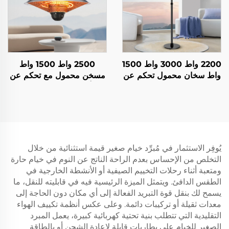
2200 واط 3000 واط 1500
2500 واط 1500 واط
واط سخان محمول تحكم عن
مسخن محمول مع تحكم عن
بعد كربون فيبر للاستخدام
بُعد ألياف كربونية للاستخدام
الداخلي والخارجي مع حامل
الداخلي والخارجي مع حامل
IP44
تصنيف الحماية من الغبار
والماء IP44
يُوفِر الاستثمار في مُبرِّد خيام صغير قيمة استثنائية من خلال
التخلص من الإحساس بعدم الراحة الناتج عن النوم في خيام حارة
ومتعبة أثناء رحلات التخييم الصيفية أو الأنشطة الخارجية في
الطقس الدافئ. ويتمثل الميزة الرئيسية فيه في قابليته للنقل، ما
يسمح لك بنقل قوة التبريد الفعالة إلى أي مكان دون الحاجة إلى
معدات ثقيلة أو تركيبات دائمة. وعلى عكس أنظمة تكييف الهواء
التقليدية التي تتطلب بنية تحتية كهربائية كبيرة، يعمل المبرد
الصغير للخيام على بطاريات قابلة لإعادة الشحن أو بالطاقة