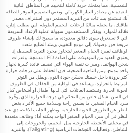
الشمسية، مما يمنحك حرية كاملة للتخييم في المناطق النائية
البعيدة عن مصادر التيار الكهربائي. ويعني التصميم الموفر للطاقة
أنك تستمتع بساعات من التبريد المستمر دون استنزاف مصدر
طاقتك، ما يجعله مثاليًا لرحلات التخييم الطويلة التي تتطلب إدارة
فعّالة للموارد. ويقدّر المستخدمون سهولة عملية الإعداد السريعة
التي لا تستغرق سوى دقائق معدودة، ما يسمح لك بإنشاء ظروف
مريحة فور وصولك إلى موقع التخييم. ويمتد الطابع متعدد
الوظائف لمبرد الخيام الصغير ليتجاوز مجرد التبريد البسيط، إذ
يحتوي العديد من الموديلات على إضاءة LED مدمجة، وقدرات
شحن الهواتف، وميزات تنقية الهواء التي تضيف فائدة كبيرة لجهاز
واحد مدمج. ومن الناحية الصحية، فإن الحفاظ على درجات حرارة
أكثر برودة داخل خيمتك يحسّن جودة النوم، ويقلل من التوتر
المرتبط بالحرارة، ويساعد في الوقاية من الجفاف في الظروف
الجوية الحارة. وتستفيد العائلات التي لديها أطفال أو أشخاص كبار
في السن بشكل خاص من التحكم في درجة الحرارة الذي يوفّره
مبرد الخيام الصغير، ما يضمن راحة وسلامة جميع الأفراد بغض
النظر عن الظروف الجوية الخارجية. ويظهر الجانب الاقتصادي عند
النظر في أن مبرد الخيام الصغير الواحد يمكنه أداء وظائف متعددة
في مختلف الأنشطة الخارجية مثل التخييم، والخروجات إلى
الشاطئ، وفعاليات التجمّعات الرياضية (Tailgating)، والتبريد