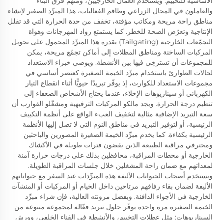
الأساسية للتخييم. ويستخدم العمال الخارجيين، ومنهم فرق البناء
والعاملون في المجال الزراعي وطاقم الفعاليات، هذا المبرِّد الصغير لإنشاء
مناطق راحة مريحة ومكاتب مؤقتة، تخفف من حدة الحرارة التي قد تقلل
الإنتاجية وتعرّض الصحة للخطر. كما يستمتع رواد المهرجانات وهواة
التجمّعات الخارجية (Tailgating) بقدرة هذا المبرِّد المحمول على تحويل
المركبات الساخنة ومناطق المظلات إلى أماكن تجمّع مريحة، يمكن
للمجموعات أن تسترخِي فيها بين الأنشطة. ويوصي خبراء الاستعداد
لحالات الطوارئ باستخدام مبرِّد الخيمة الصغيرة كعنصر أساسي في
مجموعات الاستعداد للكوارث، إذ يوفّر تبريدًا حيويًّا أثناء انقطاع التيار
الكهربائي أو سيناريوهات الإخلاء، عندما يحتاج الأشخاص الضعفاء إلى
تنظيم درجة الحرارة. ويجد مالكو المركبات الترفيهية ومشغّلو القوارب أن
سعة التبريد الإضافية مثالية لتخفيف العبء الواقع على أنظمة التكييف
الرئيسية، أو لتوفير التبريد في مناطق النوم التي لا تصل إليها الأنظمة
الرئيسية بكفاءة. كما يخدم مبرِّد الخيمة الصغيرة المصورين والباحثين
ومحترفي مراقبة الطبيعة الذين يقضون فترات طويلة في الأكشاك
الخارجية أو محطات المراقبة، محافظين بذلك على درجات حرارة آمنة
لمعداتهم مع ضمان راحة المشغلين خلال جلسات المراقبة الطويلة.
ويستخدم أصحاب الحيوانات الأليفة هذه المبرِّدات عند السفر مع حيواناتهم
الأليفة لضمان بقاء رفاقهم مرتاحين داخل الخيام أو المركبات أو المنشآت
الخارجية في الأجواء الدافئة. وبفضل مرونته العالية، فإن شراء مبرِّد
الخيمة الصغيرة مرة واحدة يوفّر حلول تبريد فعّالة لمجموعة متنوعة من
السيناريوهات: مثل عطلات التخييم، والأنشطة في الفناء الخلفي، وورش