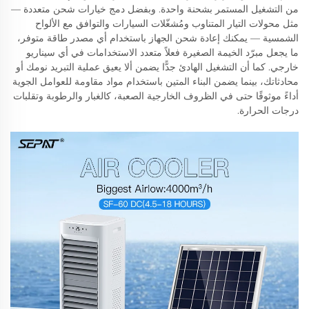
من التشغيل المستمر بشحنة واحدة. وبفضل دمج خيارات شحن متعددة —
مثل محولات التيار المتناوب ومُشغّلات السيارات والتوافق مع الألواح
الشمسية — يمكنك إعادة شحن الجهاز باستخدام أي مصدر طاقة متوفر،
ما يجعل مبرّد الخيمة الصغيرة فعلاً متعدد الاستخدامات في أي سيناريو
خارجي. كما أن التشغيل الهادئ جدًّا يضمن ألا يعيق عملية التبريد نومك أو
محادثاتك، بينما يضمن البناء المتين باستخدام مواد مقاومة للعوامل الجوية
أداءً موثوقًا حتى في الظروف الخارجية الصعبة، كالغبار والرطوبة وتقلبات
درجات الحرارة.