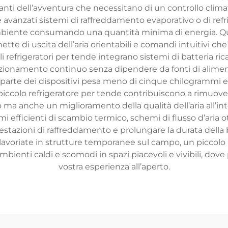
anti dell’avventura che necessitano di un controllo climati
avanzati sistemi di raffreddamento evaporativo o di refrig
biente consumando una quantità minima di energia. Ques
chette di uscita dell’aria orientabili e comandi intuitivi 
i refrigeratori per tende integrano sistemi di batteria rica
nzionamento continuo senza dipendere da fonti di aliment
gior parte dei dispositivi pesa meno di cinque chilogrammi
l piccolo refrigeratore per tende contribuiscono a rimuover
 ma anche un miglioramento della qualità dell’aria all’int
efficienti di scambio termico, schemi di flusso d’aria ott
estazioni di raffreddamento e prolungare la durata della 
 o lavoriate in strutture temporanee sul campo, un piccolo
ienti caldi e scomodi in spazi piacevoli e vivibili, dove 
vostra esperienza all’aperto.