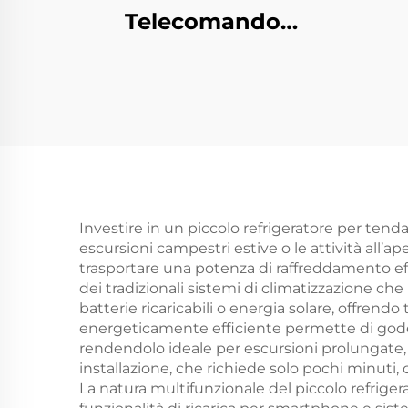
Telecomando
Aloogeno Placcato in
Oro Rosa Griglia di
Risc
Sicurezza Corpo in
di 
Lega di Alluminio
es
Riscaldatore IP65
Con
Investire in un piccolo refrigeratore per tend
escursioni campestri estive o le attività all’ap
trasportare una potenza di raffreddamento eff
dei tradizionali sistemi di climatizzazione che
batterie ricaricabili o energia solare, offrend
energeticamente efficiente permette di goder
rendendolo ideale per escursioni prolungate, i
installazione, che richiede solo pochi minut
La natura multifunzionale del piccolo refriger