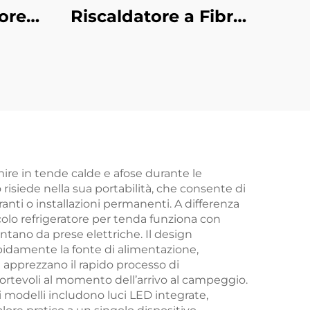
ore a
Riscaldatore a Fibra
nio
di Carbonio Portatile
n
con Telecomando
per
per Uso Esterno e
e
Interno Con
n
Supporto IP44
44
mire in tende calde e afose durante le
o risiede nella sua portabilità, che consente di
nti o installazioni permanenti. A differenza
ccolo refrigeratore per tenda funziona con
ontano da prese elettriche. Il design
pidamente la fonte di alimentazione,
i apprezzano il rapido processo di
ortevoli al momento dell’arrivo al campeggio.
i modelli includono luci LED integrate,