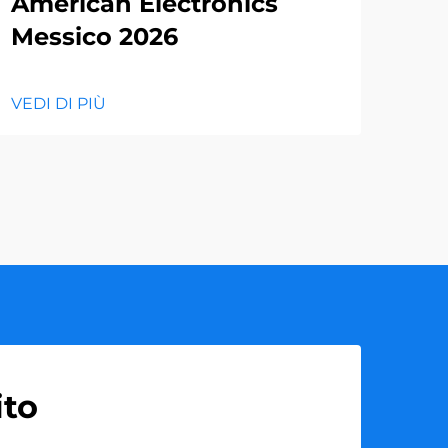
American Electronics
ev
Messico 2026
SH
VEDI DI PIÙ
VEDI
ito