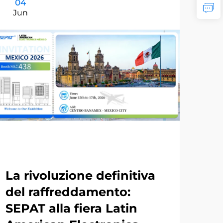
04
1
Jun
Ju
La rivoluzione definitiva
In
del raffreddamento:
in
SEPAT alla fiera Latin
ra