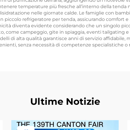
emi di purificazione dell’aria, aggiungendo un notevole va
tenere temperature più fresche all’interno della tenda mig
 disidratazione nelle giornate calde. Le famiglie con bamb
un piccolo refrigeratore per tenda, assicurando comfort 
cità diventa evidente considerando che un singolo picco
perto, come campeggio, gite in spiaggia, eventi tailgatin
elli di alta qualità garantisce anni di servizio affidabile
ienti, senza necessità di competenze specialistiche o ri
Ultime Notizie