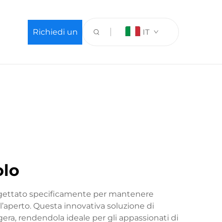
Richiedi un
IT
preventivo
olo
rogettato specificamente per mantenere
ll’aperto. Questa innovativa soluzione di
era, rendendola ideale per gli appassionati di