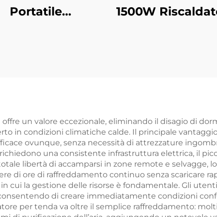
Portatile
1500W Riscaldat
Telecomando
Fibra di Carbo
aldatore in fibra
Portatile co
carbonio per uso
Telecomando 
terno e interno
Uso Esterno 
 supporto IP44
Interno Co
Supporto IP
a offre un valore eccezionale, eliminando il disagio di dor
erto in condizioni climatiche calde. Il principale vantaggi
icace ovunque, senza necessità di attrezzature ingombra
 richiedono una consistente infrastruttura elettrica, il pi
o totale libertà di accamparsi in zone remote e selvagge, l
e di ore di raffreddamento continuo senza scaricare ra
n cui la gestione delle risorse è fondamentale. Gli utent
i, consentendo di creare immediatamente condizioni conf
atore per tenda va oltre il semplice raffreddamento: molt