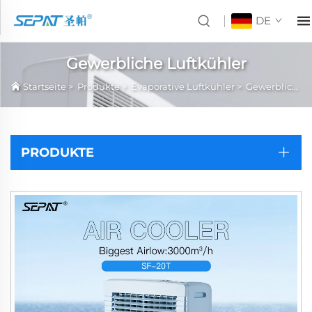
DE
Gewerbliche Luftkühler
Startseite
>
Produkte
>
Evaporative Luftkühler
>
Gewerbliche Luftkühler
PRODUKTE