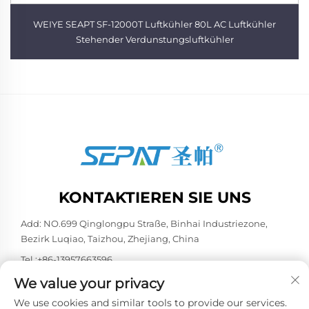
WEIYE SEAPT SF-12000T Luftkühler 80L AC Luftkühler
Stehender Verdunstungsluftkühler
KONTAKTIEREN SIE UNS
Add: NO.699 Qinglongpu Straße, Binhai Industriezone,
Bezirk Luqiao, Taizhou, Zhejiang, China
Tel.:
+86-13957663596
E-Mail:
[email protected]
We value your privacy
We use cookies and similar tools to provide our services.