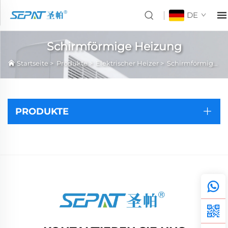
DE
Schirmförmige Heizung
Startseite
>
Produkte
>
Elektrischer Heizer
>
Schirmförmige Heizung
PRODUKTE