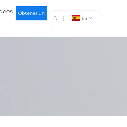
ídeos
Obtener un
ES
presupuesto