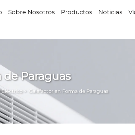
o
Sobre Nosotros
Productos
Noticias
V
a de Paraguas
 Eléctrico
>
Calefactor en Forma de Paraguas