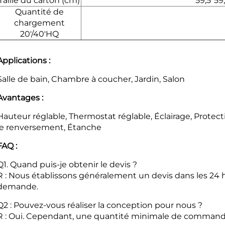
Taille du carton (cm)
59,5*59
Quantité de
chargement
20'/40'HQ
Applications :
Salle de bain, Chambre à coucher, Jardin, Salon
Avantages :
Hauteur réglable, Thermostat réglable, Éclairage, Protect
le renversement, Étanche
FAQ :
Q1. Quand puis-je obtenir le devis ?
R : Nous établissons généralement un devis dans les 24 h
demande.
Q2 : Pouvez-vous réaliser la conception pour nous ?
R : Oui. Cependant, une quantité minimale de commande