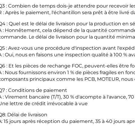
Q3 : Combien de temps dois-je attendre pour recevoir les
R : Après le paiement, l'échantillon sera prêt à être livré 
Q4 : Quel est le délai de livraison pour la production en sé
A : Honnêtement, cela dépend de la quantité commandée
commande. Le délai de livraison pour la quantité minima
Q5 : Avez-vous une procédure d'inspection avant l'expédi
A : Oui, nous en faisons une inspection qualité à 100 % av
Q6 : Et les pièces de rechange FOC, peuvent-elles être f
A : Nous fournissons environ 1 % de pièces fragiles en f
composants principaux comme les PCB, MOTEUR, nous o
Q7 : Conditions de paiement
A : Virement bancaire (T/T), 30 % d'acompte à l'avance, 
Une lettre de crédit irrévocable à vue
Q8: Délai de livraison
A: 15 jours après réception du paiement, 35 à 40 jours 