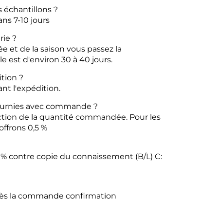
 échantillons ?
dans
7-10 jours
rie ?
 et de la saison
vous passez la
le est d'environ 30 à 40
jours.
tion ?
ant l'expédition.
ournies avec
commande ?
onction de la quantité commandée.
Pour les
ffrons 0,5 %
70 % contre copie du connaissement (B/L)
C:
après la commande
confirmation