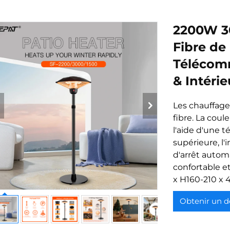
2200W 3
Fibre de
Télécomm
& Intéri
Les chauffage
fibre. La cou
l'aide d'une 
supérieure, l'
d'arrêt autom
confortable et
x H160-210 x 
Obtenir un d