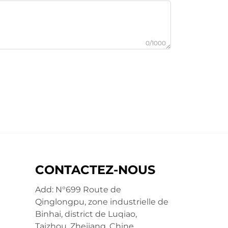
0/1000
CONTACTEZ-NOUS
Add: N°699 Route de
Qinglongpu, zone industrielle de
Binhai, district de Luqiao,
Taizhou, Zhejiang, Chine