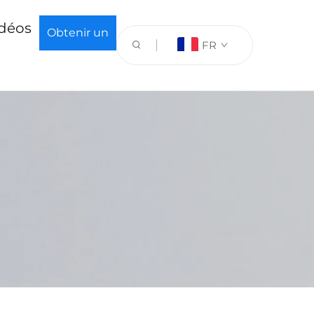
déos
Obtenir un
FR
devis