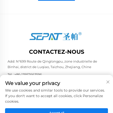
CONTACTEZ-NOUS
Add: N°699 Route de Qinglongpu, zone industrielle de
Binhai, district de Luqiao, Taizhou, Zhejiang, Chine
Tél. :
+86-13957663596
E-mail :
[email protected]
We value your privacy
We use cookies and similar tools to provide our services.
If you don't want to accept all cookies, click Personalize
Copyright © 2026 China Taizhou Weiye Refrigeration
cookies.
Equipment Co., Ltd. Tous droits réservés. -
Politique de
confidentialité
Accept all