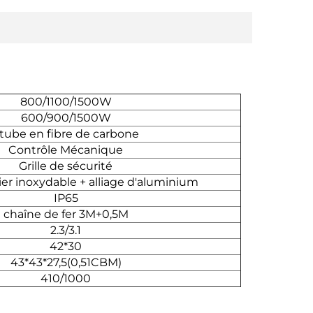
800/1100/1500W
600/900/1500W
 tube en fibre de carbone
Contrôle Mécanique
Grille de sécurité
ier inoxydable + alliage d'aluminium
IP65
chaîne de fer 3M+0,5M
2.3/3.1
42*30
43*43*27,5(0,51CBM)
410/1000