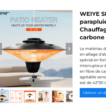
WEIYE SE
paraplui
Chauffag
carbone 
Le matériau d
en alliage d'
spécial en fo
interrupteur 
en fibre de ca
agréable sensa
est de 42*30 
Obtenir un d