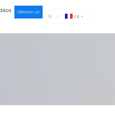
déos
Obtenir un
FR
devis