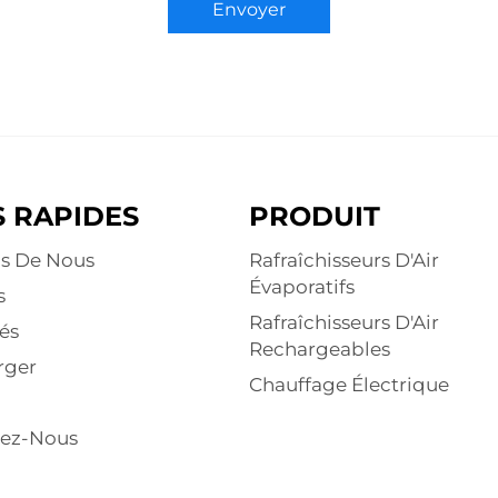
Envoyer
S RAPIDES
PRODUIT
s De Nous
Rafraîchisseurs D'Air
Évaporatifs
s
Rafraîchisseurs D'Air
és
Rechargeables
rger
Chauffage Électrique
tez-Nous