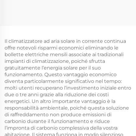
Raffreddatore d'aria
evaporativo portatile
solare Ventilatore di
AC/DC ricaricabile con
raffreddamento
pannelli solari
evaporativo
Condizionatore d'aria
Raffreddatore d'aria
per esterni in plastica
solare
innovativa per
Il climatizzatore ad aria solare in corrente continua
ambienti aridi
offre notevoli risparmi economici eliminando le
bollette elettriche mensili associate ai tradizionali
impianti di climatizzazione, poiché sfrutta
gratuitamente l’energia solare per il suo
funzionamento. Questo vantaggio economico
diventa particolarmente significativo nel tempo:
molti utenti recuperano l’investimento iniziale entro
due o tre anni grazie alla riduzione dei costi
energetici. Un altro importante vantaggio è la
responsabilità ambientale, poiché questa soluzione
di raffreddamento non produce emissioni di
carbonio durante il funzionamento e riduce
l’impronta di carbonio complessiva della vostra
abitazione. Il sistema funziona in modo silenzioso