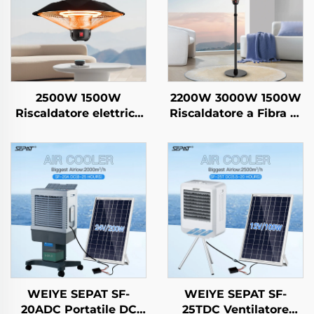
2500W 1500W
2200W 3000W 1500W
Riscaldatore elettrico
Riscaldatore a Fibra di
risparmio energetico
Carbonio Portatile con
Sospeso in fibra di
Telecomando per Uso
carbonio cristallina
Esterno e Interno Con
Riscaldamento
Supporto IP44
intelligente
telecomandato IP44
WEIYE SEPAT SF-
WEIYE SEPAT SF-
20ADC Portatile DC
25TDC Ventilatore