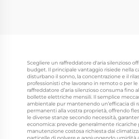
Alogene Tubo Oro
m
Alogene in Fibra di
pl
Carbonio
Co
Rivestimento Ruby
Alogene IP65
Ri
Scegliere un raffreddatore d'aria silenzioso o
budget. Il principale vantaggio risiede nella c
disturbano il sonno, la concentrazione e il ri
professionisti che lavorano in remoto o per le 
raffreddatore d’aria silenzioso consuma fino a
bollette elettriche mensili. Il semplice mecc
ambientale pur mantenendo un’efficacia di raf
permanenti alla vostra proprietà, offrendo fless
le diverse stanze secondo necessità, garante
economica: prevede generalmente ricariche per
manutenzione costosa richiesta dai climatizzator
particelle di polvere e aggiungendo umidità all’