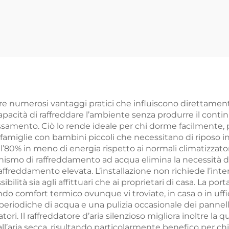
obile Oro rosa
Raffreddatore d
accato Alogeno
solare Ventilato
rpo in lega di
raffreddamen
alluminio
evaporativo
scaldatore IP65
Raffreddatore d
solare
ffre numerosi vantaggi pratici che influiscono direttamen
apacità di raffreddare l’ambiente senza produrre il continu
lassamento. Ciò lo rende ideale per chi dorme facilmente, 
famiglie con bambini piccoli che necessitano di riposo ind
ll’80% in meno di energia rispetto ai normali climatizzato
anismo di raffreddamento ad acqua elimina la necessità di
freddamento elevata. L’installazione non richiede l’inter
ibilità sia agli affittuari che ai proprietari di casa. La po
ndo comfort termico ovunque vi troviate, in casa o in uf
iodiche di acqua e una pulizia occasionale dei pannelli 
i. Il raffreddatore d’aria silenzioso migliora inoltre la qu
aria secca, risultando particolarmente benefico per chi sof