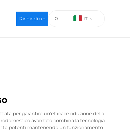
Richiedi un
IT
preventivo
so
tata per garantire un’efficace riduzione della
lettrodomestico avanzato combina la tecnologia
damento potenti mantenendo un funzionamento