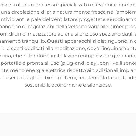
nzioso sfrutta un processo specializzato di evaporazione del
na circolazione di aria naturalmente fresca nell’ambien
 antivibranti e pale del ventilatore progettate aerodinam
ispongono di regolazioni della velocità variabile, timer p
i di un climatizzatore ad aria silenzioso spaziano dagli 
namento tranquillo. Questi apparecchi si distinguono in c
arie e spazi dedicati alla meditazione, dove l’inquinamen
’aria, che richiedono installazioni complesse e generano ru
 portatile e pronta all’uso (plug-and-play), con livelli sonor
 meno energia elettrica rispetto ai tradizionali impi
 secca degli ambienti interni, rendendolo la scelta ide
sostenibili, economiche e silenziose.