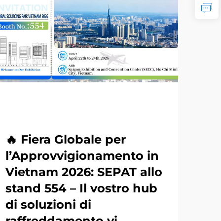
🔥 Fiera Globale per
In
l’Approvvigionamento in
in
Vietnam 2026: SEPAT allo
ra
stand 554 – Il vostro hub
ev
di soluzioni di
SH
raffreddamento vi