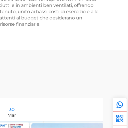
utti e in ambienti ben ventilati, offrendo
nuto, unito ai bassi costi di esercizio e alle
attenti al budget che desiderano un
sorse finanziarie.
30
1
Mar
Ju