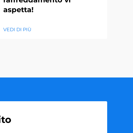
aspetta!
VEDI
VEDI DI PIÙ
ito