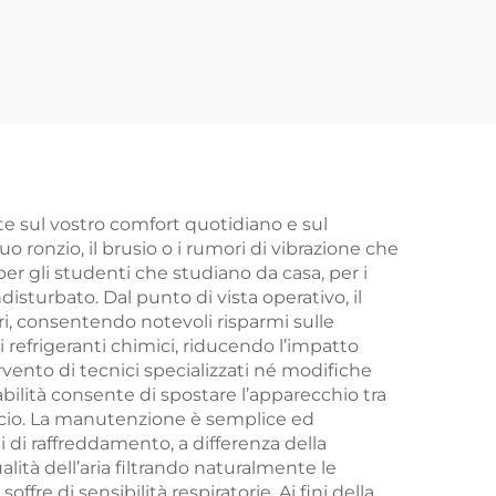
'aria
Raffreddatore d’Aria
re di
Solare Portatile DC
to
Condizionatore
Evaporativo
'aria
te sul vostro comfort quotidiano e sul
o ronzio, il brusio o i rumori di vibrazione che
per gli studenti che studiano da casa, per i
isturbato. Dal punto di vista operativo, il
ri, consentendo notevoli risparmi sulle
 refrigeranti chimici, riducendo l’impatto
vento di tecnici specializzati né modifiche
rtabilità consente di spostare l’apparecchio tra
ficio. La manutenzione è semplice ed
di raffreddamento, a differenza della
alità dell’aria filtrando naturalmente le
fre di sensibilità respiratorie. Ai fini della