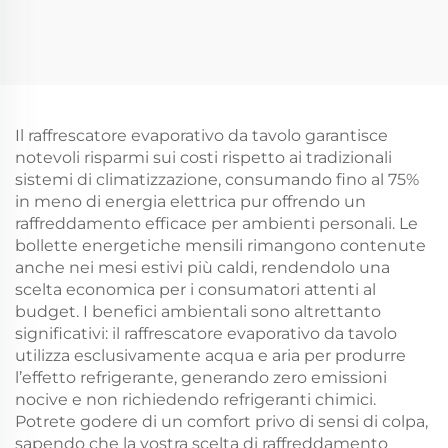
a sospensione con
Cina Ventilatore solare
risparmio energetico,
portatile DC
tubi in fibra di
Raffreddatore d'aria
carbonio cristallina,
evaporativo
controllo intelligente a
Raffreddatore d'aria
distanza IP44
solare
Il raffrescatore evaporativo da tavolo garantisce
notevoli risparmi sui costi rispetto ai tradizionali
sistemi di climatizzazione, consumando fino al 75%
in meno di energia elettrica pur offrendo un
raffreddamento efficace per ambienti personali. Le
bollette energetiche mensili rimangono contenute
anche nei mesi estivi più caldi, rendendolo una
scelta economica per i consumatori attenti al
budget. I benefici ambientali sono altrettanto
significativi: il raffrescatore evaporativo da tavolo
utilizza esclusivamente acqua e aria per produrre
l’effetto refrigerante, generando zero emissioni
nocive e non richiedendo refrigeranti chimici.
Potrete godere di un comfort privo di sensi di colpa,
sapendo che la vostra scelta di raffreddamento