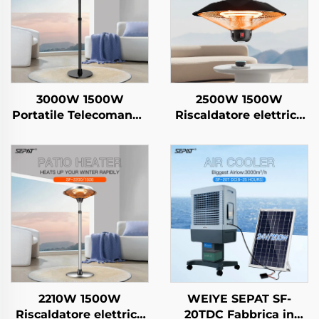
3000W 1500W
2500W 1500W
Portatile Telecomando
Riscaldatore elettrico
Riscaldatore in fibra di
risparmio energetico
carbonio per uso
Sospeso in fibra di
esterno e interno Con
carbonio cristallina
supporto IP44
Riscaldamento
intelligente
telecomandato IP44
2210W 1500W
WEIYE SEPAT SF-
Riscaldatore elettrico
20TDC Fabbrica in