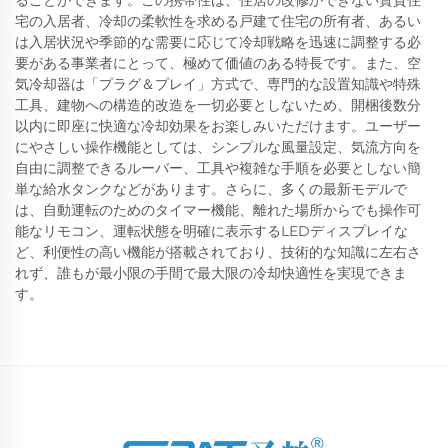
ることができます。この携帯性は、住居の改修ができない賃貸住
宅の入居者、冷却の柔軟性を求める戸建て住宅の所有者、あるい
は入居状況や季節的な需要に応じて冷却戦略を迅速に調整する必
要がある事業者にとって、極めて価値のある特長です。また、空
気冷却器は「プラグ＆プレイ」方式で、専門的な設置知識や特殊
工具、建物への構造的改造を一切必要としないため、開梱後数分
以内に即座に快適な冷却効果をお楽しみいただけます。ユーザー
にやさしい操作機能としては、シンプルな風量設定、気流方向を
自由に調整できるルーバー、工具や複雑な手順を必要としない簡
単な給水タンクなどがあります。さらに、多くの最新モデルで
は、自動運転のためのタイマー機能、離れた場所からでも操作可
能なリモコン、運転状態を明確に表示するLEDディスプレイな
ど、利便性の高い機能が搭載されており、技術的な知識に左右さ
れず、誰もが最小限の手間で最大限の冷却快適性を実現できま
す。