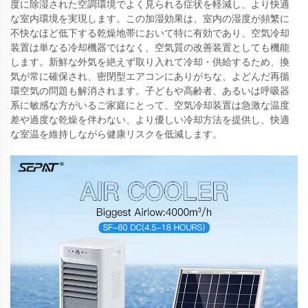
度に除湿された空調環境でよく見られる症状を軽減し、より快適
な室内環境を実現します。この加湿効果は、室内の湿度が頻繁に
不快なほど低下する乾燥地帯において特に有効であり、空気冷却
装置は単なる冷却機器ではなく、空気質の改善装置としても機能
します。新鮮な外気を絶えず取り入れて冷却・供給するため、換
気が常に確保され、密閉型エアコンにありがちな、よどんだ再循
環空気の問題も解消されます。子どもや高齢者、あるいは呼吸器
系に敏感な方がいるご家庭にとって、空気冷却装置は急激な温度
差や過度な乾燥を伴わない、より優しい冷却方法を提供し、快適
な室温を維持しながら健康リスクを低減します。