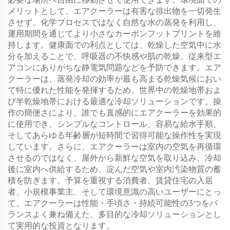
メリットとして、エアクーラーは有害な排出物を一切発生
させず、化学プロセスではなく自然な水の蒸発を利用し、
運用期間を通じてより小さなカーボンフットプリントを維
持します。健康面での利点としては、乾燥した空気中に水
分を加えることで、呼吸器の不快感や肌の乾燥、従来型エ
アコンにありがちな静電気問題などを予防できます。エア
クーラーは、蒸発冷却の効率が最も高まる乾燥気候におい
て特に優れた性能を発揮するため、世界中の乾燥地帯およ
び半乾燥地帯における最適な冷却ソリューションです。操
作の簡便さにより、誰でも直感的にエアクーラーを効果的
に使用でき、シンプルなコントロール、容易な給水手順、
そしてあらゆる年齢層が短時間で習得可能な操作性を実現
しています。さらに、エアクーラーは室内の空気を再循環
させるのではなく、屋外から新鮮な空気を取り込み、冷却
後に室内へ供給するため、淀んだ空気や室内汚染物質の蓄
積を防ぎます。予算を重視する消費者、賃貸住宅の入居
者、小規模事業主、そして環境意識の高いユーザーにとっ
て、エアクーラーは性能・手頃さ・持続可能性の3つをバ
ランスよく兼ね備えた、多目的な冷却ソリューションとし
て実用的な投資となります。