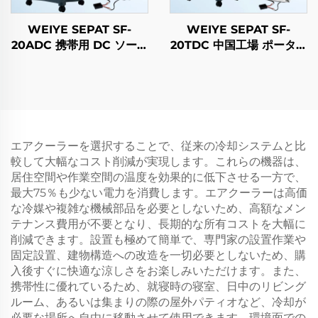
WEIYE SEPAT SF-
WEIYE SEPAT SF-
20ADC 携帯用 DC ソーラ
20TDC 中国工場 ポータブ
ーエアーコーラー 蒸発式
ルDCソーラーエアーコー
冷却ファン ソーラーエア
ラー 蒸発式冷却ファン ソ
ーコーラー
ーラーエアーコーラー
エアクーラーを選択することで、従来の冷却システムと比
較して大幅なコスト削減が実現します。これらの機器は、
居住空間や作業空間の温度を効果的に低下させる一方で、
最大75％も少ない電力を消費します。エアクーラーは高価
な冷媒や複雑な機械部品を必要としないため、高額なメン
テナンス費用が不要となり、長期的な所有コストを大幅に
削減できます。設置も極めて簡単で、専門家の設置作業や
固定設置、建物構造への改造を一切必要としないため、購
入後すぐに快適な涼しさをお楽しみいただけます。また、
携帯性に優れているため、就寝時の寝室、日中のリビング
ルーム、あるいは集まりの際の屋外パティオなど、冷却が
必要な場所へ自由に移動させて使用できます。環境面での