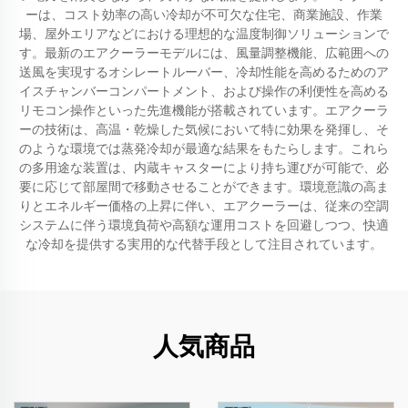
ーは、コスト効率の高い冷却が不可欠な住宅、商業施設、作業
場、屋外エリアなどにおける理想的な温度制御ソリューションで
す。最新のエアクーラーモデルには、風量調整機能、広範囲への
送風を実現するオシレートルーバー、冷却性能を高めるためのア
イスチャンバーコンパートメント、および操作の利便性を高める
リモコン操作といった先進機能が搭載されています。エアクーラ
ーの技術は、高温・乾燥した気候において特に効果を発揮し、そ
のような環境では蒸発冷却が最適な結果をもたらします。これら
の多用途な装置は、内蔵キャスターにより持ち運びが可能で、必
要に応じて部屋間で移動させることができます。環境意識の高ま
りとエネルギー価格の上昇に伴い、エアクーラーは、従来の空調
システムに伴う環境負荷や高額な運用コストを回避しつつ、快適
な冷却を提供する実用的な代替手段として注目されています。
人気商品