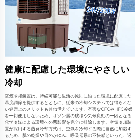
健康に配慮した環境にやさしい
冷却
空気冷却装置は、持続可能な生活の原則に沿った環境に配慮した
温度調節を提供するとともに、従来の冷却システムでは得られな
い健康上のメリットも兼ね備えています。有害なCFCやHFC冷媒
を一切使用しないため、オゾン層の破壊や気候変動の一因となる
化学冷媒による環境への悪影響を完全に排除します。空気冷却装
置が採用する蒸発冷却方式は、空気を冷却する際に自然に加湿す
るため、肌の乾燥や目のかゆみ、呼吸器系の不快感といった、過