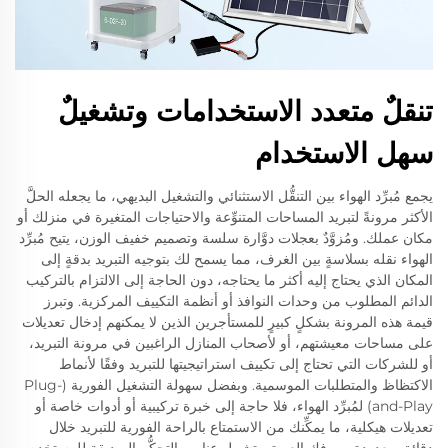
تنقلٌ متعدد الاستخدامات وتشغيلٌ
سهل الاستخدام
يجمع مُبرِّد الهواء بين التنقُّل الاستثنائي والتشغيل البديهي، ما يجعله الحلَّ
الأكثر مرونةً لتبريد المساحات المتنوِّعة والاحتياجات المتغيرة في منزلك أو
مكان عملك. ومُزوَّدٌ بعجلات دوَّارة سلسة وتصميم خفيف الوزن، يتيح مُبرِّد
الهواء نقله بسلاسةٍ بين الغرف، مما يسمح لك بتوجيه التبريد بدقةٍ إلى
المكان الذي يحتاج إليه أكثر ما يحتاجه، دون الحاجة إلى الالتزام بالتركيب
الدائم المطلوب من وحدات النوافذ أو أنظمة التكييف المركزية. وتبرز
قيمة هذه المرونة بشكلٍ كبيرٍ للمستأجرين الذين لا يمكنهم إدخال تعديلات
على مساحات معيشتهم، أو لأصحاب المنازل الراغبين في مرونة التبريد،
أو للشركات التي تحتاج إلى تكييف استراتيجيتها للتبريد وفقًا لأنماط
الاكتظاظ والمتطلبات الموسمية. وبفضل سهولة التشغيل الفورية (Plug-
and-Play) لمُبرِّد الهواء، فلا حاجة إلى خبرة تركيبية أو أدوات خاصة أو
تعديلات هيكلية، ما يمكِّنك من الاستمتاع بالراحة الفورية للتبريد خلال