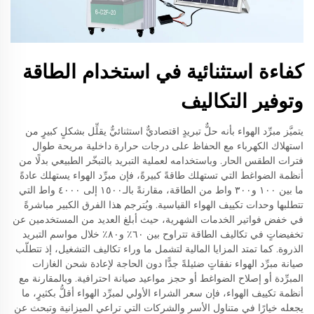
كفاءة استثنائية في استخدام الطاقة
وتوفير التكاليف
يتميَّز مبرِّد الهواء بأنه حلٌّ تبريدٍ اقتصاديٌّ استثنائيٌّ يقلِّل بشكلٍ كبيرٍ من
استهلاك الكهرباء مع الحفاظ على درجات حرارة داخلية مريحة طوال
فترات الطقس الحار. وباستخدامه لعملية التبريد بالتبخّر الطبيعي بدلًا من
أنظمة الضواغط التي تستهلك طاقةً كبيرةً، فإن مبرِّد الهواء يستهلك عادةً
ما بين ١٠٠ و٣٠٠ واط من الطاقة، مقارنةً بالـ١٥٠٠ إلى ٤٠٠٠ واط التي
تتطلبها وحدات تكييف الهواء القياسية. ويُترجم هذا الفرق الكبير مباشرةً
في خفض فواتير الخدمات الشهرية، حيث أبلغ العديد من المستخدمين عن
تخفيضاتٍ في تكاليف الطاقة تتراوح بين ٦٠٪ و٨٠٪ خلال مواسم التبريد
الذروة. كما تمتد المزايا المالية لتشمل ما وراء تكاليف التشغيل، إذ تتطلّب
صيانة مبرِّد الهواء نفقاتٍ ضئيلةً جدًّا دون الحاجة لإعادة شحن الغازات
المبرِّدة أو إصلاح الضواغط أو حجز مواعيد صيانة احترافية. وبالمقارنة مع
أنظمة تكييف الهواء، فإن سعر الشراء الأولي لمبرِّد الهواء أقلُّ بكثيرٍ، ما
يجعله خيارًا في متناول الأسر والشركات التي تراعي الميزانية وتبحث عن