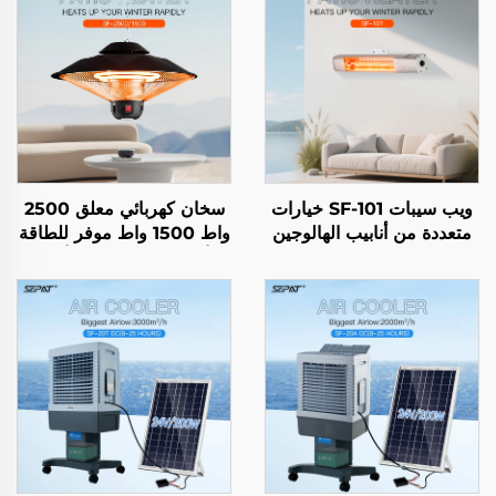
ويب سيبات SF-101 خيارات
سخان كهربائي معلق 2500
متعددة من أنابيب الهالوجين
واط 1500 واط موفر للطاقة
ذات الأنبوب الذهبي المغطى
| أنبوب التسخين من ألياف
بطبقة من ألياف الكربون
الكربون البلورية | التحكم
والأحمر المطلي IP65
الذكي عن بُعد | مقاوم للماء
IP44