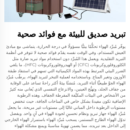
تبريد صديق للبيئة مع فوائد صحية
يوفّر مُبرِّد الهواء تحكُّمًا بيئيًّا مسؤولًا في درجة الحرارة، يتماشى مع مبادئ
العيش المستدام، وفي الوقت نفسه يقدّم فوائد صحية لا تتوفر في أنظمة
التبريد التقليدية. ويعمل هذا المُبرِّد دون استخدام مواد تبريد ضارة مثل
الكلوروفلوروكربونات (CFC) أو الهيدروفلوروكربونات (HFC)، ما يلغي
الضرر البيئي المرتبط بهذه المواد الكيميائية التي تسهم في استنفاد طبقة
الأوزون وتغير المناخ. وباستخدامه لعملية التبخر لتبريد الهواء، يرطّب مُبرِّد
الهواء الجوَّ طبيعيًّا أثناء التبريد، مُنشئًا بيئةً أكثر راحةً تساعد على الوقاية
من جفاف الجلد، وتهيُّج العينين، والانزعاج التنفسي الذي يُعاني منه كثيرٌ
من الأشخاص في البيئات المكيَّفة المفرطة الجفاف. وهذه الرطوبة
الإضافية تكون مفيدةً بشكل خاص في المناخات الجافة، حيث تنخفض
مستويات الرطوبة داخل المباني غالبًا إلى مستويات غير مريحة، ما يجعل
مُبرِّد الهواء جهاز تبريدٍ ونظام تحسينٍ لجودة الهواء في آنٍ واحد. وبفضل
تدوّل الهواء الطازج المستمر، يسحب مُبرِّد الهواء باستمرار الهواء الخارجي
إلى الداخل بعد تبريده، مما يضمن تهويةً مناسبةً ويمنع مشكلة الهواء