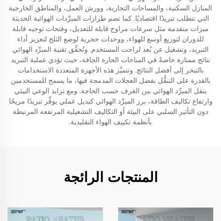
المنازل السكنية، والمساحات التجارية، وورش العمل، والمناطق الخارجية
التي تتطلب تبريدًا اقتصاديًا. كما تضم طرازات المبرِّدات الهوائية الحديثة
ميزات متقدمة مثل سرعات مراوح قابلة للتعديل، وفتحات توجيه قابلة
للدوران لتوزيع أوسع للهواء، ووحدات حجرية لوضع الثلج لتعزيز أداء
التبريد، وتشغيل عن بُعد لراحت المستخدم. وتُحقِّق تقنية المبرِّد الهوائي
نتائج ممتازة خاصةً في المناخات الحارة الجافة، حيث تؤدي عملية التبريد
بالتبخر إلى أفضل النتائج. وتتميَّز هذه الأجهزة المتعددة الاستخدامات
بالقدرة على التنقُّل بفضل العجلات المدمجة فيها، ما يسمح للمستخدمين
بنقل المبرِّد الهوائي بين الغرف حسب الحاجة. ومع تزايد الوعي البيئي
وارتفاع تكاليف الطاقة، برز المبرِّد الهوائي كبديل عملي يوفِّر تبريدًا مريحًا
دون التأثير السلبي على البيئة أو التكاليف التشغيلية المرتفعة المرتبطة
بأنظمة تكييف الهواء التقليدية.
المنتجات الرائجة