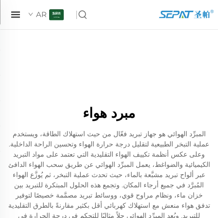
AR
مبرد هواء
المبرِّد الهوائي هو جهاز تبريد فعّال من حيث استهلاك الطاقة، ويستخدم
عملية التبخر الطبيعية لتقليل درجة حرارة الهواء وتحسين الراحة الداخلية.
وعلى عكس أنظمة تكييف الهواء التقليدية التي تعتمد على مواد التبريد
الكيميائية والضواغط، يعمل المبرِّد الهوائي عن طريق سحب الهواء الدافئ
عبر ألواح تبريد مشبَّعة بالماء، حيث تحدث عملية التبخر، ثم يُوزَّع الهواء
المُبرَّد في جميع أرجاء المكان. وتجمع هذه الحلول المبتكرة للتبريد بين
خزان ماء، ونظام مراوح قوي، ووسائط تبريد مصمَّمة خصيصًا لتوفير
تدفق هواء منعش مع استهلاك كهربائي أقل بكثير مقارنةً بالطرق التقليدية
للتبريد. ويُعد المبرِّد الهوائي حلاً مثاليًا للتحكم في درجة الحرارة في