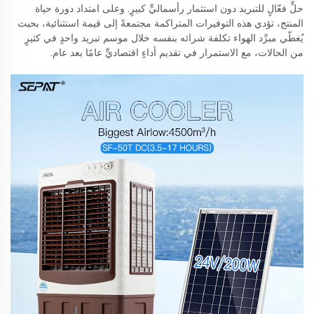
حلٍّ فعّالٍ للتبريد دون استثمار رأسماليٍّ كبيرٍ. وعلى امتداد دورة حياة
المنتج، تؤدي هذه التوفيرات المتراكمة مجتمعةً إلى قيمة استثنائية، بحيث
يُغطّي مبرِّد الهواء تكلفة شرائه بنفسه خلال موسم تبريد واحدٍ في كثيرٍ
من الحالات، مع الاستمرار في تقديم أداءٍ اقتصاديٍّ عامًا بعد عام.