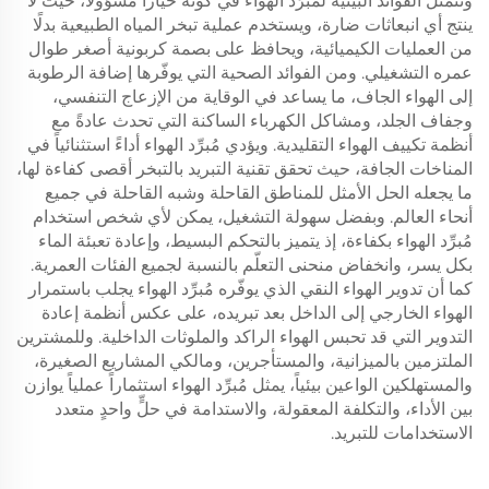
وتتمثّل الفوائد البيئية لمُبرِّد الهواء في كونه خياراً مسؤولًا، حيث لا
ينتج أي انبعاثات ضارة، ويستخدم عملية تبخر المياه الطبيعية بدلًا
من العمليات الكيميائية، ويحافظ على بصمة كربونية أصغر طوال
عمره التشغيلي. ومن الفوائد الصحية التي يوفّرها إضافة الرطوبة
إلى الهواء الجاف، ما يساعد في الوقاية من الإزعاج التنفسي،
وجفاف الجلد، ومشاكل الكهرباء الساكنة التي تحدث عادةً مع
أنظمة تكييف الهواء التقليدية. ويؤدي مُبرِّد الهواء أداءً استثنائياً في
المناخات الجافة، حيث تحقق تقنية التبريد بالتبخر أقصى كفاءة لها،
ما يجعله الحل الأمثل للمناطق القاحلة وشبه القاحلة في جميع
أنحاء العالم. وبفضل سهولة التشغيل، يمكن لأي شخص استخدام
مُبرِّد الهواء بكفاءة، إذ يتميز بالتحكم البسيط، وإعادة تعبئة الماء
بكل يسر، وانخفاض منحنى التعلّم بالنسبة لجميع الفئات العمرية.
كما أن تدوير الهواء النقي الذي يوفّره مُبرِّد الهواء يجلب باستمرار
الهواء الخارجي إلى الداخل بعد تبريده، على عكس أنظمة إعادة
التدوير التي قد تحبس الهواء الراكد والملوثات الداخلية. وللمشترين
الملتزمين بالميزانية، والمستأجرين، ومالكي المشاريع الصغيرة،
والمستهلكين الواعين بيئياً، يمثل مُبرِّد الهواء استثماراً عملياً يوازن
بين الأداء، والتكلفة المعقولة، والاستدامة في حلٍّ واحدٍ متعدد
الاستخدامات للتبريد.