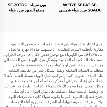
WEIYE SEPAT SF-
ويي سيبات SF-20TDC
20ADC مبرد هواء شمسي
مصنع الصين مبرد هواء
محمول يعمل بالتيار المستمر
شمسي متنقل تبخيري مروحة
مروحة تبريد تبخيرية تعمل
تبريد شمسية
بالطاقة الشمسية
يؤدي اختيار مُبرِّد هواء إلى تحقيق وفورات كبيرة في التكاليف
مقارنةً بأنظمة التبريد التقليدية، إذ تستهلك هذه الأجهزة ما يصل
إلى ٧٥٪ أقل من الكهرباء مع توفير خفض فعّال في درجة الحرارة
لمساحتك السكنية أو المكتبية. ويُشغَّل مُبرِّد الهواء دون الحاجة إلى
مواد تبريد باهظة الثمن أو مكونات ميكانيكية معقدة، ما يلغي
متطلبات الصيانة المكلفة ويقلل بشكل كبير من تكاليف الملكية
على المدى الطويل. كما أن تركيب مُبرِّد الهواء بسيطٌ للغاية، لأنه لا
يتطلب أي إعداد احترافي أو تركيب دائم أو إجراء تعديلات على
هيكل المبنى، مما يسمح لك بالاستمتاع بالراحة الباردة فور شرائك
له. وبفضل قابليته للنقل، يمكنك نقل مُبرِّد الهواء إلى أي مكان
تحتاج فيه إلى التبريد أكثر ما يكون، سواءً كان ذلك غرفتك النوم
ليلاً، أو غرفة المعيشة نهاراً، أو الشرفة الخارجية أثناء التجمعات.