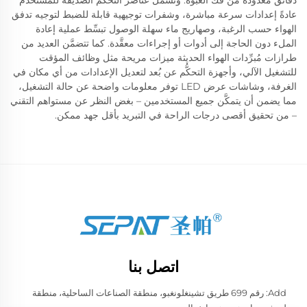
دقائق معدودة من فك العبوة. وتشمل عناصر التحكُّم الصديقة للمستخدم
عادةً إعدادات سرعة مباشرة، وشفرات توجيهية قابلة للضبط لتوجيه تدفق
الهواء حسب الرغبة، وصهاريج ماء سهلة الوصول تبسِّط عملية إعادة
الملء دون الحاجة إلى أدوات أو إجراءات معقَّدة. كما تتضمَّن العديد من
طرازات مُبرِّدات الهواء الحديثة ميزات مريحة مثل وظائف المؤقت
للتشغيل الآلي، وأجهزة التحكُّم عن بُعد لتعديل الإعدادات من أي مكان في
الغرفة، وشاشات عرض LED توفر معلومات واضحة عن حالة التشغيل،
مما يضمن أن يتمكَّن جميع المستخدمين – بغض النظر عن مستواهم التقني
– من تحقيق أقصى درجات الراحة في التبريد بأقل جهد ممكن.
اتصل بنا
Add: رقم 699 طريق تشينغلونغبو، منطقة الصناعات الساحلية، منطقة