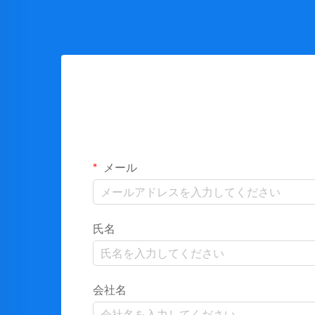
メール
氏名
会社名