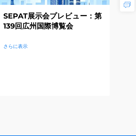
SEPAT展示会プレビュー：第
究
139回広州国際博覧会
「
ロ
登
さらに表示
さら