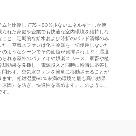
ムと比較して75～80％少ないエネルギーしか使
限られた家庭や企業でも快適な室内環境を維持しな
なこと、定期的な給水および時折のパッド清掃のみ
また、空気水ファンは化学冷媒を一切使用しないた
下のようなシーンでその価値が発揮されます：湿度
められる屋外のパティオや娯楽スペース、家畜や植
冷却効果を発揮し、電源投入と同時に瞬時に応答し
を問わず、空気水ファンを簡単に移動させることが
ます。相対湿度60％未満の環境で最も高い効果
す原因）を防ぎ、快適性を高めます。このように、
です。