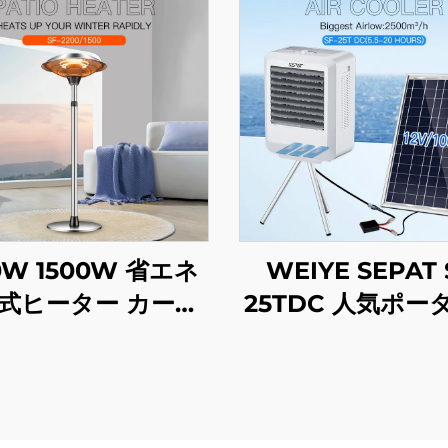
0W 1500W 省エネ
WEIYE SEPAT 
式ヒーター カーボ
25TDC 人気ポー
リスタルファイバ
AC/DC 蒸発式冷
熱 智能型リモコン
ン ソーラーパワー
操作 IP44
型プラスチック製
エアコン 屋外