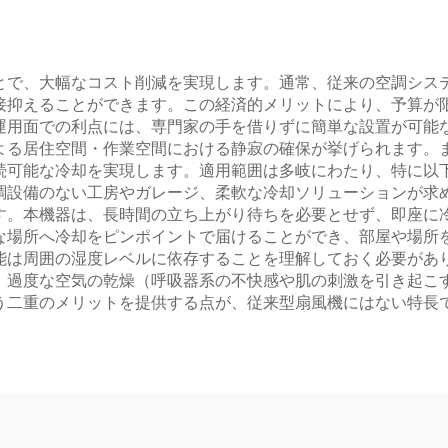
で、大幅なコスト削減を実現します。通常、従来の空調システ
接抑えることができます。この経済的メリットにより、予算が
運用面での利点には、専門家の手を借りずに簡単な設置が可能
よる居住空間・作業空間における静寂の確保が挙げられます。
続可能な冷却を実現します。適用範囲は多岐にわたり、特に以
調設備のない工房やガレージ、柔軟な冷却ソリューションが求
す。本機器は、長時間の立ち上がり待ちを必要とせず、即座に
な場所へ冷却をピンポイントで届けることができ、部屋や場所
能は周囲の湿度レベルに依存することを理解しておく必要があり
、過度な空気の乾燥（呼吸器系の不快感や肌の刺激を引き起こ
う二重のメリットを提供する点が、従来型扇風機にはない特長