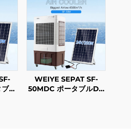
SF-
WEIYE SEPAT SF-
タブル
50MDC ポータブルDC
却ファ
ソーラーエアーコーラー
式 新
蒸発式冷却ファン ソー
砂漠用
ラーエアーコーラー
用