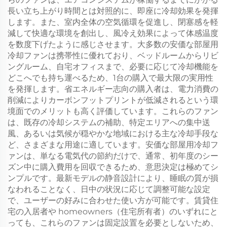
長い立ち上がり時間とは対照的に、即座に冷却効果を発揮
します。また、室内全体の空気循環を促進し、閉塞感を軽
減して快適な環境を創出し、風冷え効果によって体感温度
を数度下げたように感じさせます。大多数の安価な部屋用
冷却ファンは携帯性に優れており、ベッドルームからリビ
ングルーム、自宅オフィスまで、必要に応じて冷却機能を
どこへでも持ち運べるため、1台の購入で最大限の実用性
を発揮します。省エネルギー志向の購入者は、電力消費の
削減によりカーボンフットプリントが低減されるという環
境面でのメリットも高く評価しています。これらのファン
は、既存の冷却システムの補助、特定エリアへの集中送
風、あるいは気候が穏やかな地域における主な冷却手段な
ど、さまざまな用途に適しています。安価な部屋用冷却フ
ァンは、単なる電気代の節約だけで、通常、初年度のシー
ズン中に購入費用を回収できるため、意思決定は極めてシ
ンプルです。最新モデルの静音設計により、睡眠の質が損
なわれることなく、日中の状況に応じて調整可能な設定
で、ユーザーの好みに合わせた使い方が可能です。賃貸住
宅の入居者や homeowners（住宅所有者）のいずれにと
っても、これらのファンは固定設置を必要としないため、