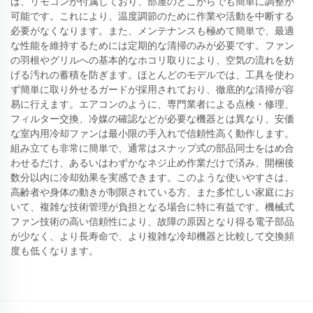
は、リモコンが付属しており、部屋のどこからでも簡単に調整が
可能です。これにより、温度調節のために作業や活動を中断する
必要がなくなります。また、メンテナンスも極めて簡単で、最適
な性能を維持するためには定期的な清掃のみが必要です。ファン
の羽根やグリルへの基本的なホコリ取りにより、空気の流れを妨
げる汚れの蓄積を防ぎます。ほとんどのモデルでは、工具を使わ
ず簡単に取り外せるガードが採用されており、徹底的な清掃が容
易に行えます。エアコンのように、専門業者による点検・修理、
フィルター交換、冷媒の確認などが必要な機器とは異なり、安価
な室内用冷却ファンは最小限の手入れで信頼性高く動作します。
組み立ても非常に簡単で、通常はスナップ式の部品同士をはめ合
わせるだけ、あるいはわずかなネジ止め作業だけで済み、開梱後
数分以内に冷却効果を実感できます。このような使いやすさは、
高齢者や身体の動きが制限されている方、また多忙しい家庭にお
いて、複雑な技術管理が負担となる場合に特に有益です。機械式
ファン技術の高い信頼性により、故障の原因となり得る電子部品
が少なく、より長寿命で、より複雑な冷却機器と比較して交換頻
度も低くなります。