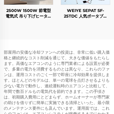
2500W 1500W 節電型
WEIYE SEPAT SF-
電気式 吊り下げヒーター
25TDC 人気ポータブル
カーボンクリスタルファイ
AC/DC 蒸発式冷却ファン
バー加熱 インテリジェン
ソーラーパワー式 新型プ
ト リモコン IP44
ラスチック製砂漠用エアコ
ン 屋外用
部屋用の安価な冷却ファンへの投資は、非常に低い購入価
格と継続的なコスト削減を通じて、大きな価値をもたらし
ます。高価なエアコンのように専門業者による設置が必要
で、多量の電力を消費するものとは異なり、これらのファ
ンは、運用コストのごく一部で即座に冷却効果を提供しま
す。ほとんどのモデルは、単一の電球を点灯させるよりも
少ない電力で動作し、連続運転時のエアコンと比較して、
年間で数百ドルもの電気代を節約できます。この手頃さ
は、初期購入費用にとどまらず、ホームオーナーが専門家
の助けを借りずに簡単に実施できる清掃といった、最小限
のメンテナンス要件にも及んでいます。運用面では、これ
らのファンは、エアコンシステムが稼働するまでにかかる