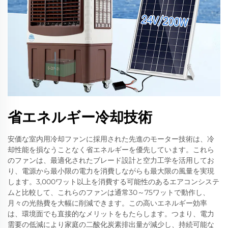
省エネルギー冷却技術
安価な室内用冷却ファンに採用された先進のモーター技術は、冷
却性能を損なうことなく省エネルギーを優先しています。これら
のファンは、最適化されたブレード設計と空力工学を活用してお
り、電源から最小限の電力を消費しながらも最大限の風量を実現
します。3,000ワット以上を消費する可能性のあるエアコンシステ
ムと比較して、これらのファンは通常30～75ワットで動作し、
月々の光熱費を大幅に削減できます。この高いエネルギー効率
は、環境面でも直接的なメリットをもたらします。つまり、電力
需要の低減により家庭の二酸化炭素排出量が減少し、持続可能な