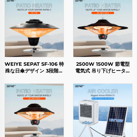
WEIYE SEPAT SF-106 特
2500W 1500W 節電型
殊な日傘デザイン 3段階調
電気式 吊り下げヒーター
整 カーボンファイバーチ
カーボンクリスタルファイ
ューブヒーター IP65
バー加熱 インテリジェン
ト リモコン IP44