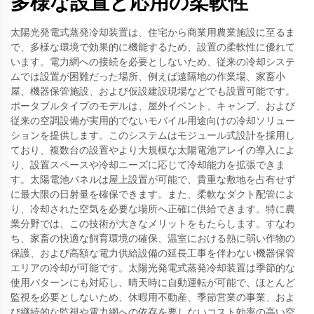
多様な設置と応用の柔軟性
太陽光発電式蒸発冷却装置は、住宅から商業用農業施設に至るま
で、多様な環境で効果的に機能するため、設置の柔軟性に優れて
います。電力網への接続を必要としないため、従来の冷却システ
ムでは設置が困難だった場所、例えば遠隔地の作業場、家畜小
屋、機器保管施設、および仮設建設現場などでも設置可能です。
ポータブルタイプのモデルは、屋外イベント、キャンプ、および
従来の空調設備が実用的でないモバイル用途向けの冷却ソリュー
ションを提供します。このシステムはモジュール式設計を採用し
ており、複数台の設置やより大規模な太陽電池アレイの導入によ
り、設置スペースや冷却ニーズに応じて冷却能力を拡張できま
す。太陽電池パネルは屋上設置が可能で、貴重な敷地を占有せず
に最大限の日射量を確保できます。また、柔軟なダクト配管によ
り、冷却された空気を必要な場所へ正確に供給できます。特に農
業分野では、この技術が大きなメリットをもたらします。すなわ
ち、家畜の快適な飼育環境の確保、温室における熱に弱い作物の
保護、および高額な電力供給設備の延長工事を伴わない機器保管
エリアの冷却が可能です。太陽光発電式蒸発冷却装置は季節的な
使用パターンにも対応し、晴天時に自動運転が可能で、ほとんど
監視を必要としないため、休暇用不動産、季節営業の事業、およ
び継続的な監視や電力網への依存を要しないコスト効率の高い空