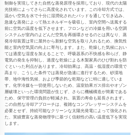
制御を実現してきた自然な蒸発原理を採用しており、現代の太陽
光技術によってさらに高度化されています。この冷却方式では、
温かい空気を水で十分に湿潤化されたパッドを通して引き込み、
急速な蒸発によって熱エネルギーを吸収し、室内空間へ送風する
前に空気の温度を低下させます。フロンなどの冷媒を用いる空調
システムが室内のよどんだ空気を再循環させるのとは異なり、蒸
発冷却装置は常に屋外から新鮮な空気を取り入れるため、換気性
能と室内空気質の向上に寄与します。また、乾燥した気候におい
ては適度な湿度を加えることで、呼吸器系の不快感を和らげ、静
電気の発生を抑制し、過度な乾燥による木製家具のひび割れを防
ぐといった利点があります。冷却効果は、高温・低湿度の環境で
高まり、こうした条件では蒸発が急速に進行するため、砂漠地
帯、地中海性気候、および季節的な乾期などに特に適していま
す。化学冷媒を一切使用しないため、温室効果ガス排出やオゾン
層破壊といった環境問題が生じず、さらに機械構造が簡素である
ため、保守管理の負担が軽減され、装置の寿命も延長されます。
この自然な冷却アプローチは、複雑なコンプレッサーシステムを
必要とせず、持続可能なクリーンな太陽光発電によって強化され
た、実績豊富な蒸発物理学に基づく信頼性の高い温度低下を実現
します。