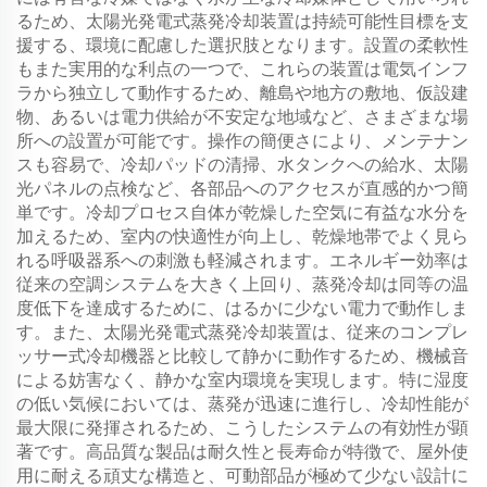
るため、太陽光発電式蒸発冷却装置は持続可能性目標を支
援する、環境に配慮した選択肢となります。設置の柔軟性
もまた実用的な利点の一つで、これらの装置は電気インフ
ラから独立して動作するため、離島や地方の敷地、仮設建
物、あるいは電力供給が不安定な地域など、さまざまな場
所への設置が可能です。操作の簡便さにより、メンテナン
スも容易で、冷却パッドの清掃、水タンクへの給水、太陽
光パネルの点検など、各部品へのアクセスが直感的かつ簡
単です。冷却プロセス自体が乾燥した空気に有益な水分を
加えるため、室内の快適性が向上し、乾燥地帯でよく見ら
れる呼吸器系への刺激も軽減されます。エネルギー効率は
従来の空調システムを大きく上回り、蒸発冷却は同等の温
度低下を達成するために、はるかに少ない電力で動作しま
す。また、太陽光発電式蒸発冷却装置は、従来のコンプレ
ッサー式冷却機器と比較して静かに動作するため、機械音
による妨害なく、静かな室内環境を実現します。特に湿度
の低い気候においては、蒸発が迅速に進行し、冷却性能が
最大限に発揮されるため、こうしたシステムの有効性が顕
著です。高品質な製品は耐久性と長寿命が特徴で、屋外使
用に耐える頑丈な構造と、可動部品が極めて少ない設計に