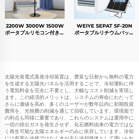
2200W 3000W 1500W
WEIYE SEPAT SF-20N
ポータブルリモコン付きカ
ポータブルリチウムバッテ
ーボンファイバーヒーター
リーソーラーファン DC
屋内外兼用 スタンド付き
スマートエアーコーラー
IP44
太陽光発電式蒸発冷却装置は、豊富な日射から無料の電力
を生成する太陽光パネルを活用することで、冷却運転に伴
う電気料金を完全に不要とし、大幅なコスト削減を実現し
ます。この経済的メリットは、システムの寿命にわたって
さらに価値を高め、多くのユーザーが数年以内に初期投資
費用を、光熱費の削減を通じて回収しています。環境面で
の利点も同様に重要であり、これらのシステムは運用中に
一切の排出ガスを発生させず、化石燃料由来の電力ではな
く再生可能な太陽エネルギーのみに依存しています。冷却
には有害な冷媒ではなく水が主な冷却媒体として用いられ