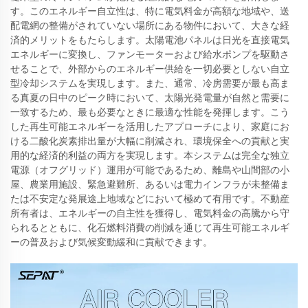
す。このエネルギー自立性は、特に電気料金が高額な地域や、送
配電網の整備がされていない場所にある物件において、大きな経
済的メリットをもたらします。太陽電池パネルは日光を直接電気
エネルギーに変換し、ファンモーターおよび給水ポンプを駆動さ
せることで、外部からのエネルギー供給を一切必要としない自立
型冷却システムを実現します。また、通常、冷房需要が最も高ま
る真夏の日中のピーク時において、太陽光発電量が自然と需要に
一致するため、最も必要なときに最適な性能を発揮します。こう
した再生可能エネルギーを活用したアプローチにより、家庭にお
ける二酸化炭素排出量が大幅に削減され、環境保全への貢献と実
用的な経済的利益の両方を実現します。本システムは完全な独立
電源（オフグリッド）運用が可能であるため、離島や山間部の小
屋、農業用施設、緊急避難所、あるいは電力インフラが未整備ま
たは不安定な発展途上地域などにおいて極めて有用です。不動産
所有者は、エネルギーの自主性を獲得し、電気料金の高騰から守
られるとともに、化石燃料消費の削減を通じて再生可能エネルギ
ーの普及および気候変動緩和に貢献できます。