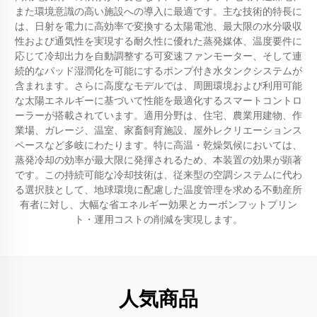
また環境意識の高い施設への導入に最適です。主な技術的特長に
は、日射を電力に高効率で変換する太陽電池、最大限の水分吸収
性および通気性を実現する耐久性に優れた蒸発媒体、温度要件に
応じて冷却出力を自動調整する可変速ファンモーター、そして連
続的なパッド湿潤化を可能にするポンプ付き水タンクシステムが
含まれます。さらに高度なモデルでは、周囲環境および利用可能
な太陽エネルギーに基づいて性能を最適化するスマートコントロ
ーラーが搭載されています。適用分野は、住宅、農業用建物、作
業場、ガレージ、温室、家畜飼育施設、屋外レクリエーションス
ペースなど多岐にわたります。特に高温・乾燥気候においては、
蒸発冷却の効率が最大限に発揮されるため、本装置の効果が顕著
です。この持続可能な冷却技術は、従来型の空調システムに代わ
る選択肢として、地球環境に配慮した温度管理を求める不動産所
有者に対し、大幅な省エネルギー効果とカーボンフットプリン
ト・運用コストの削減を実現します。
人気商品