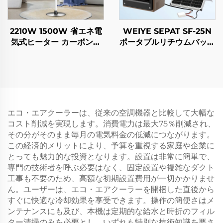
2210W 1500W 省エネ電
WEIYE SEPAT SF-25N
気式ヒーター カーボンク
ポータブルリチウムバッテ
リスタルファイバー加熱
リーソーラーファン DC
智能型リモコン操作 IP44
スマートエアーコーラー
エコ・エアクーラーは、従来の空調機器と比較して大幅な
コスト削減を実現します。消費電力は最大75％削減され、
その分がそのまま毎月の電気料金の低減につながります。
この経済的メリットにより、予算を重視する家庭や企業に
とっても魅力的な投資となります。設置は非常に簡単で、
専門の技術者を呼ぶ必要はなく、固定設置や複雑なダクト
工事も不要のため、高額な初期設置費用が一切かかりませ
ん。ユーザーは、エコ・エアクーラーを開梱した直後から
すぐに快適な冷却効果を享受できます。操作の簡便さはメ
ンテナンスにも及び、本機は定期的な給水と時折のフィル
ター清掃のみを必要とし、いずれも特別な技術知識を要さ