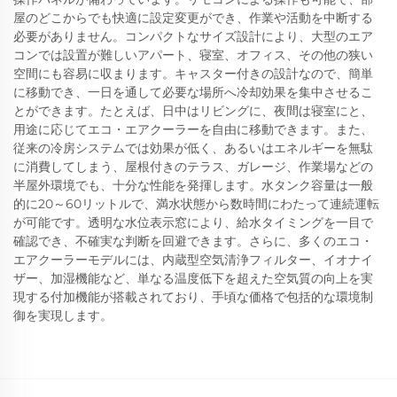
屋のどこからでも快適に設定変更ができ、作業や活動を中断する
必要がありません。コンパクトなサイズ設計により、大型のエア
コンでは設置が難しいアパート、寝室、オフィス、その他の狭い
空間にも容易に収まります。キャスター付きの設計なので、簡単
に移動でき、一日を通して必要な場所へ冷却効果を集中させるこ
とができます。たとえば、日中はリビングに、夜間は寝室にと、
用途に応じてエコ・エアクーラーを自由に移動できます。また、
従来の冷房システムでは効果が低く、あるいはエネルギーを無駄
に消費してしまう、屋根付きのテラス、ガレージ、作業場などの
半屋外環境でも、十分な性能を発揮します。水タンク容量は一般
的に20～60リットルで、満水状態から数時間にわたって連続運転
が可能です。透明な水位表示窓により、給水タイミングを一目で
確認でき、不確実な判断を回避できます。さらに、多くのエコ・
エアクーラーモデルには、内蔵型空気清浄フィルター、イオナイ
ザー、加湿機能など、単なる温度低下を超えた空気質の向上を実
現する付加機能が搭載されており、手頃な価格で包括的な環境制
御を実現します。