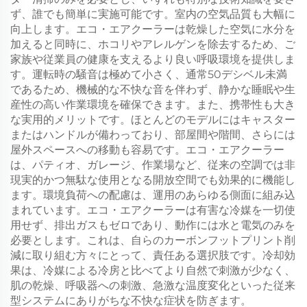
ず、誰でも簡単に実施可能です。室内の空気品質も大幅に
向上します。エコ・エアクーラーは乾燥した空気に水分を
加えると同時に、ホコリやアレルゲンを除去するため、ご
家族や従業員の健康を支えるより良い呼吸環境を提供しま
す。運転時の騒音は極めて小さく、通常50デシベル未満
であるため、機械的な不快な音を伴わず、静かな睡眠や生
産性の高い作業環境を確保できます。また、携帯性も大き
な実用的メリットです。ほとんどのモデルにはキャスター
またはハンドルが備わっており、部屋間や階間、さらには
屋外スペースへの移動も容易です。エコ・エアクーラー
は、パティオ、ガレージ、作業場など、従来の空調では非
現実的かつ無駄な使用となる開放空間でも効果的に機能し
ます。環境負荷への配慮は、運用のあらゆる側面に組み込
まれています。エコ・エアクーラーは有害な冷媒を一切使
用せず、排出ガスもゼロであり、動作には水と電気のみを
必要とします。これは、自らのカーボンフットプリント削
減に取り組む方々にとって、責任ある選択肢です。冷却効
果は、冷媒による冷房と比べてより自然で刺激が少なく、
肌の乾燥、呼吸器への刺激、急激な温度変化といった従来
型システムにありがちな不快な症状を防ぎます。