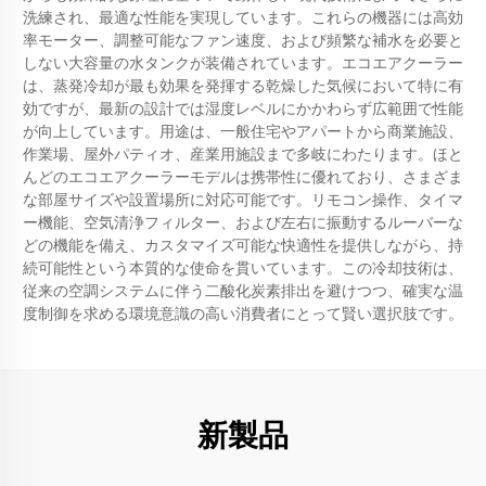
洗練され、最適な性能を実現しています。これらの機器には高効
率モーター、調整可能なファン速度、および頻繁な補水を必要と
しない大容量の水タンクが装備されています。エコエアクーラー
は、蒸発冷却が最も効果を発揮する乾燥した気候において特に有
効ですが、最新の設計では湿度レベルにかかわらず広範囲で性能
が向上しています。用途は、一般住宅やアパートから商業施設、
作業場、屋外パティオ、産業用施設まで多岐にわたります。ほと
んどのエコエアクーラーモデルは携帯性に優れており、さまざま
な部屋サイズや設置場所に対応可能です。リモコン操作、タイマ
ー機能、空気清浄フィルター、および左右に振動するルーバーな
どの機能を備え、カスタマイズ可能な快適性を提供しながら、持
続可能性という本質的な使命を貫いています。この冷却技術は、
従来の空調システムに伴う二酸化炭素排出を避けつつ、確実な温
度制御を求める環境意識の高い消費者にとって賢い選択肢です。
新製品