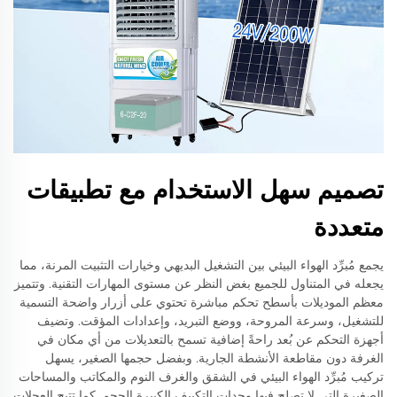
تصميم سهل الاستخدام مع تطبيقات
متعددة
يجمع مُبرِّد الهواء البيئي بين التشغيل البديهي وخيارات التثبيت المرنة، مما
يجعله في المتناول للجميع بغض النظر عن مستوى المهارات التقنية. وتتميز
معظم الموديلات بأسطح تحكم مباشرة تحتوي على أزرار واضحة التسمية
للتشغيل، وسرعة المروحة، ووضع التبريد، وإعدادات المؤقت. وتضيف
أجهزة التحكم عن بُعد راحةً إضافية تسمح بالتعديلات من أي مكان في
الغرفة دون مقاطعة الأنشطة الجارية. وبفضل حجمها الصغير، يسهل
تركيب مُبرِّد الهواء البيئي في الشقق والغرف النوم والمكاتب والمساحات
الصغيرة التي لا تصلح فيها وحدات التكييف الكبيرة الحجم. كما تتيح العجلات