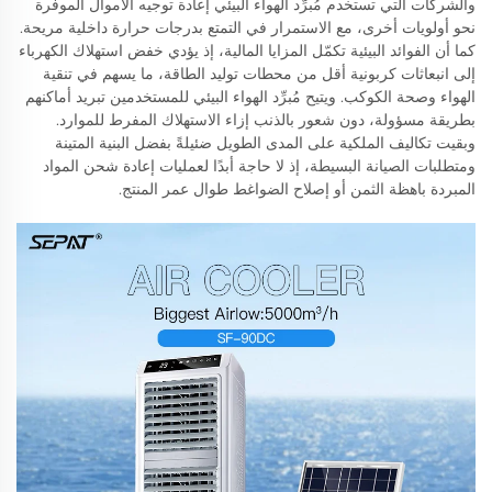
والشركات التي تستخدم مُبرِّد الهواء البيئي إعادة توجيه الأموال الموفَّرة
نحو أولويات أخرى، مع الاستمرار في التمتع بدرجات حرارة داخلية مريحة.
كما أن الفوائد البيئية تكمّل المزايا المالية، إذ يؤدي خفض استهلاك الكهرباء
إلى انبعاثات كربونية أقل من محطات توليد الطاقة، ما يسهم في تنقية
الهواء وصحة الكوكب. ويتيح مُبرِّد الهواء البيئي للمستخدمين تبريد أماكنهم
بطريقة مسؤولة، دون شعور بالذنب إزاء الاستهلاك المفرط للموارد.
وبقيت تكاليف الملكية على المدى الطويل ضئيلةً بفضل البنية المتينة
ومتطلبات الصيانة البسيطة، إذ لا حاجة أبدًا لعمليات إعادة شحن المواد
المبردة باهظة الثمن أو إصلاح الضواغط طوال عمر المنتج.