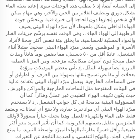
إلى الصيانة أيضاً، إذ لا تتطلّب هذه الوحدات سوى إعادة تعبئة الماء
بشكل دوري وتنظيف الفلاتر بين الحين والآخر، وهي مهام يمكن
لأي شخص إنجازها دون الحاجة إلى خبرة فنية. ويتحسّن جودة
الهواء الداخلي بشكل ملحوظ، لأن مبرّد الهواء البيئي يضيف
الرطوبة إلى الهواء الجاف، وفي الوقت نفسه يرشّح جزيئات الغبار
والمواد المسبّبة للحساسية، ما يخلق بيئة تنفس أكثر صحةً لأفراد
الأسرة أو الموظفين. ويُصدر مبرّد الهواء البيئي ضجيجاً ضئيلاً أثناء
التشغيل، عادةً أقل من ٥٠ ديسيبل، مما يضمن نوماً هادئاً وبيئات
عمل منتجةً دون أصوات ميكانيكية مزعجة. ومن المزايا العملية
البارزة أيضاً سهولة التنقّل، إذ تأتي معظم الموديلات مزوّدةً
بعجلات أو مقابض تسمح بنقلها بسهولة بين الغرف أو الطوابق أو
حتى المساحات الخارجية. ويعمل مبرّد الهواء البيئي بكفاءة عالية
في البيئات المفتوحة مثل الساحات الخارجية والمراكن والورش،
حيث يكون تكييف الهواء التقليدي غير عمليٍّ وهدّاراً. كما أن
المسؤولية البيئية مدمجةٌ في كل جوانب التشغيل، إذ لا يستخدم
مبرّد الهواء البيئي أي مواد تبريد ضارة، ولا ينتج أي انبعاثات، ويعتمد
فقط على الماء والكهرباء للعمل. وهذا يجعله خياراً مسؤولاً لأولئك
الملتزمين بتقليل بصمتهم الكربونية. كما أن تأثير التبريد يبدو أكثر
طبيعيةً وأقل قسوةً مقارنةً بالهواء المبرّد بواسطة التبريد، ما يمنع
جفاف الجلد، والتهيّج التنفسي، والصدمة الناتجة عن التغيرات