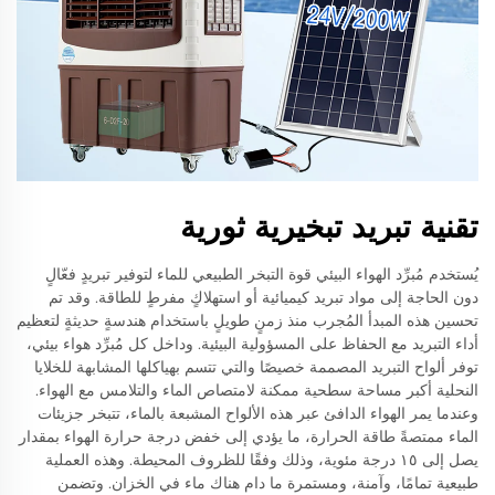
تقنية تبريد تبخيرية ثورية
يُستخدم مُبرِّد الهواء البيئي قوة التبخر الطبيعي للماء لتوفير تبريدٍ فعّالٍ
دون الحاجة إلى مواد تبريد كيميائية أو استهلاكٍ مفرطٍ للطاقة. وقد تم
تحسين هذه المبدأ المُجرب منذ زمنٍ طويلٍ باستخدام هندسةٍ حديثةٍ لتعظيم
أداء التبريد مع الحفاظ على المسؤولية البيئية. وداخل كل مُبرِّد هواء بيئي،
توفر ألواح التبريد المصممة خصيصًا والتي تتسم بهياكلها المشابهة للخلايا
النحلية أكبر مساحة سطحية ممكنة لامتصاص الماء والتلامس مع الهواء.
وعندما يمر الهواء الدافئ عبر هذه الألواح المشبعة بالماء، تتبخر جزيئات
الماء ممتصةً طاقة الحرارة، ما يؤدي إلى خفض درجة حرارة الهواء بمقدار
يصل إلى ١٥ درجة مئوية، وذلك وفقًا للظروف المحيطة. وهذه العملية
طبيعية تمامًا، وآمنة، ومستمرة ما دام هناك ماء في الخزان. وتضمن