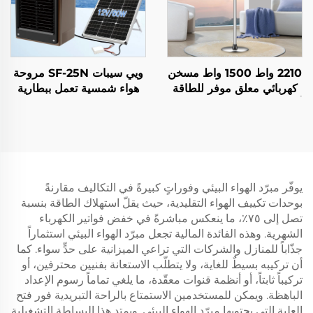
2210 واط 1500 واط مسخن
ويي سيبات SF-25N مروحة
كهربائي معلق موفر للطاقة
هواء شمسية تعمل ببطارية
ألياف كربونية بلورية التسخين
الليثيوم المتنقلة مبرد هواء
تحكم ذكي عن بُعد تصنيف
ذكي
الحماية من الغبار والماء
IP44
يوفّر مبرّد الهواء البيئي وفوراتٍ كبيرةً في التكاليف مقارنةً
بوحدات تكييف الهواء التقليدية، حيث يقلّ استهلاك الطاقة بنسبة
تصل إلى ٧٥٪، ما ينعكس مباشرةً في خفض فواتير الكهرباء
الشهرية. وهذه الفائدة المالية تجعل مبرّد الهواء البيئي استثماراً
جذّاباً للمنازل والشركات التي تراعي الميزانية على حدٍّ سواء. كما
أن تركيبه بسيطٌ للغاية، ولا يتطلّب الاستعانة بفنيين محترفين، أو
تركيباً ثابتاً، أو أنظمة قنوات معقّدة، ما يلغي تماماً رسوم الإعداد
الباهظة. ويمكن للمستخدمين الاستمتاع بالراحة التبريدية فور فتح
العلبة التي يحتويها مبرّد الهواء البيئي. ويمتد هذا البساطة التشغيلية