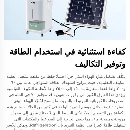
كفاءة استثنائية في استخدام الطاقة
وتوفير التكاليف
يكلّف تشغيل مُبرِّد الهواء البيئي جزءًا ضئيلًا فقط من تكلفة تشغيل أنظمة
التكييف التقليدية، حيث يتراوح استهلاك الطاقة النموذجي له ما بين ٦٠
و٢٠٠ واط فقط، مقارنةً بـ١٥٠٠ إلى ٣٥٠٠ واط لأنظمة التكييف القياسية.
ويؤدي هذا الفارق الكبير إلى وفورات شهرية قد تتجاوز ٧٠ في المئة في
المصروفات الكهربائية المرتبطة بالتبريد، ما يسمح لمُبرِّد الهواء البيئي
باسترداد قيمته خلال موسم التبريد الواحد في كثير من الحالات. وتنبع هذه
الكفاءة من التصميم الميكانيكي البسيط الذي لا يحتاج سوى إلى محرك
مروحة ومضخة ماء، مما يلغي الحاجة إلى الضواغط والمكثفات التي
تستهلك طاقةً كبيرةً في أنظمة التبريد بال Refrigeration. ويمكن للأسر