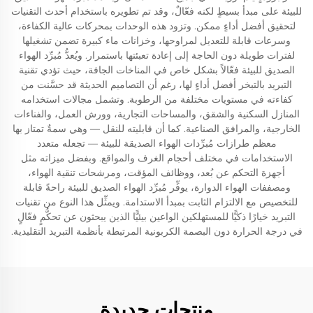
للبيئة على مبدأ بسيطٍ لكنه فعّالٌ، وقد تم تطويره باستخدام أحدث التقنيات
لتحقيق أفضل أداءٍ ممكن. وتزود هذه الوحدات بمحركات عالية الكفاءة،
وسرعات قابلة للتعديل لمراوحها، وخزانات ماء كبيرة تضمن تشغيلها
لفترات طويلة دون الحاجة إلى إعادة تعبئتها باستمرار. ويُعدُّ مُبرِّد الهواء
الصديق للبيئة فعّالاً بشكل خاص في المناخات الجافة، حيث تؤدي تقنية
التبريد بالتبخر أفضل أداءٍ لها، رغم أن التصاميم الحديثة قد حسَّنت من
كفاءته في مستويات مختلفة من الرطوبة. وتشمل مجالات استخدامه
المنازل السكنية والشقق، والمساحات التجارية، وورش العمل، والفناءات
الخارجية، والمرافق الصناعية. كما أن قابليته للنقل — وهي سمةٌ تمتاز بها
معظم طرازات مُبرِّدات الهواء الصديقة للبيئة — تجعله متعدد
الاستخدامات في مختلف أحجام الغرف والمواقع. وبفضل ميزاته مثل
أجهزة التحكم عن بُعد، ووظائف المؤقت، ومرشحات تنقية الهواء،
ومصففات الهواء الدوارة، يوفِّر مُبرِّد الهواء الصديق للبيئة راحةً قابلة
للتخصيص مع الالتزام الثابت بمبدأ الاستدامة. ويمثِّل هذا النوع من تقنيات
التبريد خيارًا ذكيًّا للمستهلكين الواعين بيئيًّا الذين يبحثون عن تحكُّمٍ فعّالٍ
في درجة الحرارة دون البصمة الكربونية المرتبطة بأنظمة التبريد التقليدية.
منتجات جديدة