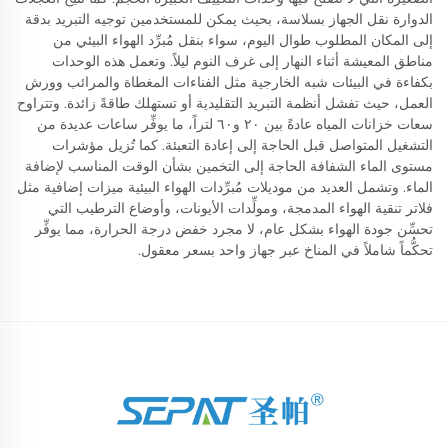
الدوارة نقل الجهاز بسلاسة، بحيث يمكن للمستخدمين توجيه التبريد بدقة
إلى المكان المطلوب طوال اليوم، سواء بنقل مُبرِّد الهواء البيئي من
مناطق المعيشة أثناء النهار إلى غرف النوم ليلاً. وتعمل هذه الوحدات
بكفاءة في البيئات شبه الخارجية مثل الفناءات المغطاة والمرائب وورش
العمل، حيث تفشل أنظمة التبريد التقليدية أو تستهلك طاقةً زائدة. وتتراوح
سعات خزانات المياه عادةً بين ٢٠ و٦٠ لتراً، ما يوفِّر ساعات عديدة من
التشغيل المتواصل قبل الحاجة إلى إعادة التعبئة. كما تُزيل مؤشرات
مستوى الماء الشفافة الحاجة إلى التخمين بشأن الوقت المناسب لإضافة
الماء. وتشمل العديد من موديلات مُبرِّدات الهواء البيئية ميزات إضافية مثل
فلاتر تنقية الهواء المدمجة، ومولِّدات الأيونات، وأوضاع الترطيب التي
تحسِّن جودة الهواء بشكل عام، لا مجرد خفض درجة الحرارة، مما يوفِّر
تحكُّماً شاملاً في المناخ عبر جهاز واحد بسعر معقول.