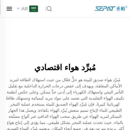
AR
مُبرِّد هواء اقتصادي
مُبرِّد هواء صديق للبيئة هو حلٌّ فعّال من حيث استهلاك الطاقة لتبريد
الأماكن المغلقة، ويهدف إلى خفض درجات الحرارة الداخلية مع تقليل
التأثير البيئي واستهلاك الكهرباء إلى أدنى حدٍّ ممكن. وعلى عكس أنظمة
تكييف الهواء التقليدية التي تعتمد على مواد تبريد كيميائية وتستهلك طاقةً
كهربائيةً كبيرةً، فإن مُبرِّد الهواء الصديق للبيئة يستخدم عملية التبخر
الطبيعي للماء لإنتاج نسيم منعش يُبرِّد الهواء بكفاءة. ويعمل هذا الجهاز
المبتكر لتبريد الهواء عن طريق سحب الهواء الدافئ عبر ألواح مشبَّعة
بالماء، حيث تحدث عملية التبخر بشكل طبيعي، مما يؤدي إلى إنتاج هواءٍ
أكثر برودةٍ يتم توزيعه في جميع أنحاء المكان. ويعتمد مُبرِّد الهواء الصديق