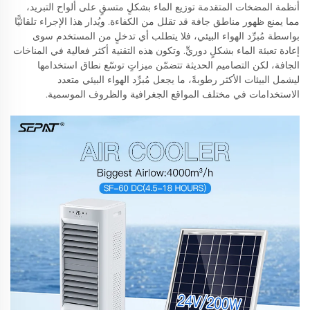
أنظمة المضخات المتقدمة توزيع الماء بشكلٍ متسقٍ على ألواح التبريد،
مما يمنع ظهور مناطق جافة قد تقلل من الكفاءة. ويُدار هذا الإجراء تلقائيًّا
بواسطة مُبرِّد الهواء البيئي، فلا يتطلب أي تدخلٍ من المستخدم سوى
إعادة تعبئة الماء بشكلٍ دوريٍّ. وتكون هذه التقنية أكثر فعالية في المناخات
الجافة، لكن التصاميم الحديثة تتضمّن ميزاتٍ توسّع نطاق استخدامها
ليشمل البيئات الأكثر رطوبةً، ما يجعل مُبرِّد الهواء البيئي متعدد
الاستخدامات في مختلف المواقع الجغرافية والظروف الموسمية.