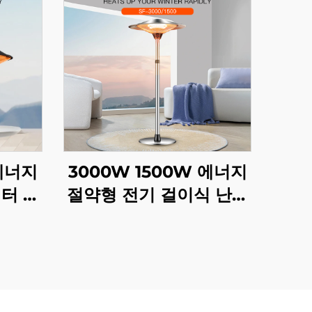
 에너지
3000W 1500W 에너지
터 탄
절약형 전기 걸이식 난로
방 스마
탄소 결정 섬유 난방 지능
4
형 리모컨 조절 IP44