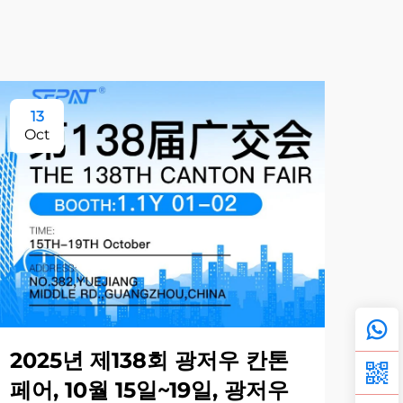
13
3
Oct
Ma
2025년 제138회 광저우 칸톤
페어, 10월 15일~19일, 광저우