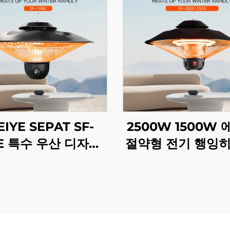
IYE SEPAT SF-
2500W 1500W
6E 특수 우산 디자인
절약형 전기 행잉히
안전 메쉬 탄소 섬유
소 결정체 섬유 난
튜브 히터 IP44
트 리모컨 IP4