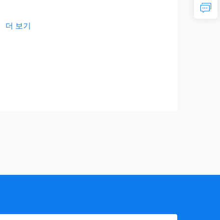
🔥
더 보기
20
사
립
더 