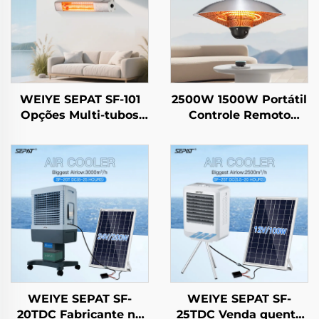
WEIYE SEPAT SF-101
2500W 1500W Portátil
Opções Multi-tubos
Controle Remoto
Tubo Dourado
Aquecimento Fibra de
Halógeno Fibra de
Carbono Uso Externo e
Carbono Revestimento
Interno Com Suporte
Rubi Halógeno IP65
IP44
WEIYE SEPAT SF-
WEIYE SEPAT SF-
20TDC Fabricante na
25TDC Venda quente