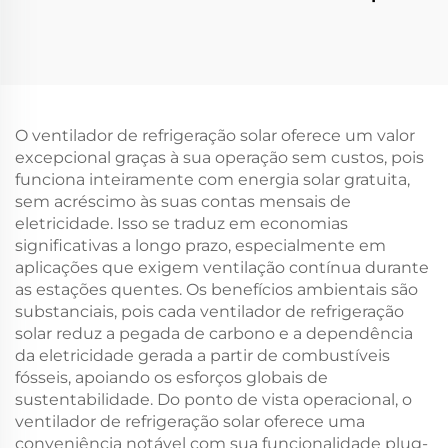
China Resfriador de ar
Resfriador evaporativo
solar portátil DC
portátil AC/DC com
Ventilador de
ventoinha de
refrigeração
refrigeração solar
evaporativa Resfriador
Plástico novo
de ar solar
condicionador de ar
O ventilador de refrigeração solar oferece um valor
para exterior
excepcional graças à sua operação sem custos, pois
funciona inteiramente com energia solar gratuita,
sem acréscimo às suas contas mensais de
eletricidade. Isso se traduz em economias
significativas a longo prazo, especialmente em
aplicações que exigem ventilação contínua durante
as estações quentes. Os benefícios ambientais são
substanciais, pois cada ventilador de refrigeração
solar reduz a pegada de carbono e a dependência
da eletricidade gerada a partir de combustíveis
fósseis, apoiando os esforços globais de
sustentabilidade. Do ponto de vista operacional, o
ventilador de refrigeração solar oferece uma
conveniência notável com sua funcionalidade plug-