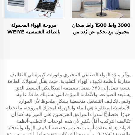
3000 واط 1500 واط سخان
مروحة الهواء المحمولة
محمول مع تحكم عن بُعد من
بالطاقة الشمسية WEIYE
ألياف الكربون للاستخدام
SEPAT SF-20N ذات
الداخلي والخارجي مع حامل
البطارية الليثيومية مبرد هواء
IP44
ذكي
يوفّر مبرّد الهواء الصناعي التبخيري وفورات كبيرة في التكاليف
مقارنةً بأنظمة تكييف الهواء التقليدية، حيث يقلّل استهلاك الطاقة
بنسبة تصل إلى ٧٥٪ بفضل تصميمه الميكانيكي البسيط الذي
يستبعد الضواغط والأنظمة المبرّدة التي تستهلك طاقةً عالية.
وتبقى تكاليف التشغيل منخفضةً بشكلٍ ملحوظ لأن الموارد
الأساسية المطلوبة هي الماء والكهرباء لمحرك المروحة، ما يجعله
خيارًا اقتصاديًّا لمدراء المرافق الحريصين على الميزانية. كما أن
تكاليف التركيب أقلُّ بكثيرٍ لأن هذه الوحدات لا تتطلب أنظمة
قنوات هواء معقدة أو بنية تحتية متخصصة لتكييف الهواء والتدفئة
والتهوية (HVAC)، ما يسمح للشركات بتنفيذ حلول التبريد بسرعةٍ