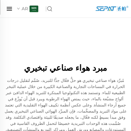
AR
مبرد هواء صناعي تبخيري
مُبرِّد هواء صناعي تبخيري هو حلٌّ فعَّال جدًّا للتبريد، صُمِّم لتقليل درجات
الحرارة في المساحات التجارية والصناعية الكبيرة من خلال عملية التبخر
الطبيعية للماء. وتستمد هذه التكنولوجيا المبتكرة للتبريد الهواء الدافئ عبر
ألواح مشبَّعة بالماء، حيث يمتص الهواء الرطوبة ويبرد قبل أن يُوزَّع في
جميع أرجاء المنشأة. وعلى عكس أنظمة تكييف الهواء التقليدية التي تعتمد
على مواد التبريد والمضخَّمات، فإن المبرِّد الهوائي الصناعي التبخيري يعمل
وفق مبدأ بسيطٍ لكنه فعَّال، ما يجعله صديقًا للبيئة واقتصادي التكلفة. وقد
صُمِّمت هذه الوحدات التبريدية خصيصًا لتحمل الظروف القاسية في
المستودعات والمصانع وورش العمل ومراكز التوزيع والمنشآت التصنيعية،