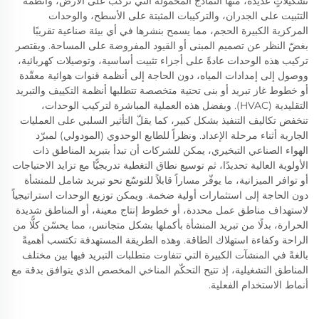
تشكيلاتٍ عديدة، منها النماذج المحمولة التي تُركَّب على الأرض، وأنظمة
التثبيت على الجدران، والتركيبات المثبتة على الأسطح، والوحدات
المركزية الكبيرة الحجم، مما يسمح بنشرها في أي بيئة صناعية تقريبًا
بغضّ النظر عن تصميم المبنى أو القيود المفروضة على المساحة. ويقتصر
تركيب هذه الوحدات عادةً على أجزاء تثبيت أساسية، وتوصيلات كهربائية،
ووصول إلى إمدادات المياه، دون الحاجة إلى أنظمة قنوات هوائية معقّدة
أو خطوط غاز تبريد أو بنى تحتية متخصصة تتطلبها أنظمة التكييف والتبريد
التقليدية (HVAC). وبفضل هذه العملية المباشرة لتركيب الوحدات،
تنخفض تكاليف التنفيذ بشكل كبير، كما يقلّ التأثير السلبي على العمليات
الجارية أثناء مرحلة الإعداد. ونظراً للطابع الوحدوي (المودولي) لمبرّد
الهواء الصناعي التبخيري، يمكن للشركات أن تبدأ بتبريد المناطق ذات
الأولوية العالية تحديدًا، ثم توسيع نطاق التغطية تدريجيًّا مع تزايد الاحتياجات
أو توافر الميزانية، ما يوفّر مساراً قابلاً للتوسّع نحو تبريد شامل للمنشأة
دون الحاجة إلى استثمارات أولية ضخمة. ويمكن توزيع الوحدات استراتيجياً
لاستهداف مناطق عمل محددة، أو خطوط إنتاج معينة، أو المناطق شديدة
الحرارة، بدلًا من تبريد المنشأة بأكملها بشكل متجانس، مما يحسّن كلًّا من
الراحة وكفاءة استهلاك الطاقة. وهذه الطريقة المستهدفة تكتسب أهميةً
بالغةً في المنشآت الكبيرة التي تتفاوت متطلبات التبريد فيها بين مختلف
المناطق التشغيلية، إذ تتيح التحكّم المناخي المخصص الذي يتوافق بدقة مع
أنماط الاستخدام الفعلية.