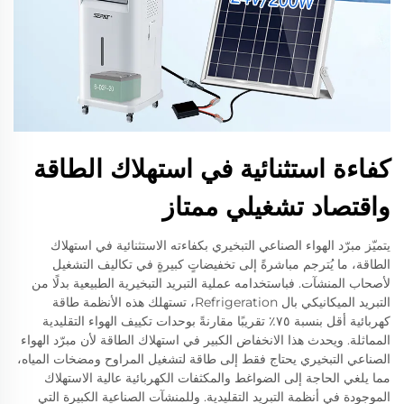
كفاءة استثنائية في استهلاك الطاقة
واقتصاد تشغيلي ممتاز
يتميّز مبرّد الهواء الصناعي التبخيري بكفاءته الاستثنائية في استهلاك
الطاقة، ما يُترجم مباشرةً إلى تخفيضاتٍ كبيرةٍ في تكاليف التشغيل
لأصحاب المنشآت. فباستخدامه عملية التبريد التبخيرية الطبيعية بدلًا من
التبريد الميكانيكي بال Refrigeration، تستهلك هذه الأنظمة طاقة
كهربائية أقل بنسبة ٧٥٪ تقريبًا مقارنةً بوحدات تكييف الهواء التقليدية
المماثلة. ويحدث هذا الانخفاض الكبير في استهلاك الطاقة لأن مبرّد الهواء
الصناعي التبخيري يحتاج فقط إلى طاقة لتشغيل المراوح ومضخات المياه،
مما يلغي الحاجة إلى الضواغط والمكثفات الكهربائية عالية الاستهلاك
الموجودة في أنظمة التبريد التقليدية. وللمنشآت الصناعية الكبيرة التي