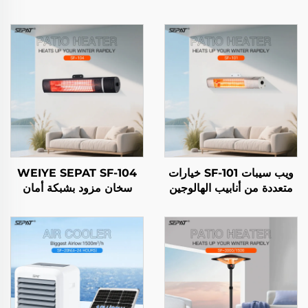
ويب سيبات SF-101 خيارات
WEIYE SEPAT SF-104
متعددة من أنابيب الهالوجين
سخان مزود بشبكة أمان
ذات الأنبوب الذهبي المغطى
ومصنوع من سبيكة الألومنيوم
بطبقة من ألياف الكربون
مع تحكم عن بعد ومطلي
والأحمر المطلي IP65
بالذهب الوردي IP65