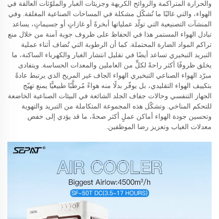
والحرارة المتراكمة والروائح الكريهة وجزيئات الغبار والملوّثات العالقة في
الهواء، والتي غالبًا ما تُشكّل مشكلة في المساحات الصناعية المغلقة. وفي
المنشآت التصنيعية التي تولّد عملياتها أبخرةً أو غازاتٍ أو جسيماتٍ، يساعد
تبادل الهواء المستمر هذا في الحفاظ على ظروف جوية آمنة من خلال منع
تراكم المواد الضارة المحتملة. كما أن الرطوبة التي تُضاف أثناء عملية
التبريد التبخيري تساعد أيضًا في تقليل انتشار الغبار والكهرباء الساكنة، ما
يخلق ظروفًا أكثر راحةً لكلٍّ من العاملين والمعدات الحساسة. ويتفادى
مبرّد الهواء الصناعي التبخيري الهواء الجاف غير المريح الذي يرتبط عادةً
بتكييف الهواء التقليدي، بل يوفّر بدلًا منه هواءً مُرطَّبًا طبيعيًّا يمنع تهيّج
الجهاز التنفسي وحالات جفاف الجلد الشائعة في البيئات الصناعية الخاضعة
للتحكم المناخي. وتشكّل هذه المجموعة المتكاملة من التبريد والتهوية
وتحسين جودة الهواء أماكن عملٍ أكثر صحةً، ما قد يؤدي إلى خفض
معدلات الغياب وتعزيز رضا الموظفين.