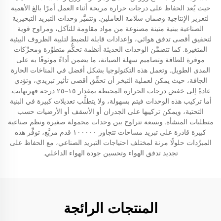
حيث يُعد الحفاظ على درجات حرارة مريحة أثناء العمل أمرًا بالغ الأهمية
لتعزيز الإنتاجية وضمان سلامة العاملين. وتتميَّز وحدات التبريد التبخيرية
الصناعية ببنية متينة مصنوعة من مواد مقاومة للتآكل، ومراوح قوية
لتحقيق أقصى تدفق هوائي، وإعدادات قابلة للضبط لتلبية الظروف البيئية
المتغيرة. كما تتضمَّن الوحدات الحديثة أنظمة تحكُّم متطوِّرة ومحرِّكات
موفرة للطاقة وتصاميم سهلة الصيانة، ما يضمن أداءً موثوقًا به على
المدى الطويل. وتعمل هذه التكنولوجيا بشكل أفضل في المناخات الحارة
الجافة، حيث يمكن لعملية التبخر أن تحقِّق أقصى تأثير تبريدي، وتؤدي
عادةً إلى خفض درجات الحرارة المحيطة بمقدار ١٥–٢٥ درجة فهرنهايت.
أما تركيب هذه الوحدات فيتم بسهولة، ولا يتطلَّب تعديلات كبيرة في البنية
التحتية، ويمكن تركيبها على الجدران أو الأسقف أو الأرضيات حسب
متطلبات المنشأة. وبسعة تتراوح بين وحدات محمولة صغيرة ونظم صناعية
كبيرة قادرة على تبريد مساحات تتجاوز ١٠٠٠٠٠ قدم مربَّع، توفِّر هذه
المبرِّدات حلولًا مرنة لمختلف احتياجات التبريد الصناعي، مع الحفاظ على
تجديد تدفق الهواء وتحسين جودة الهواء الداخلي.
المنتجات الرائجة