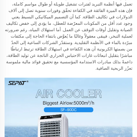
تعمل فيها أنظمة التبريد لفترات تشغيل طويلة أو طوال مواسم كاملة،
فإن هذه الميزة الفائقة في الكفاءة تحقّق وفورات سنوية تصل إلى آلاف
الدولارات في تكاليف الطاقة. كما أن التصميم الميكانيكي البسيط يعني
وجود عدد أقل من المكونات المعرّضة للعطل، ما يؤدي إلى خفض تكاليف
الصيانة وتقليل أوقات التوقف عن العمل. أما استهلاك المياه، رغم ضرورته
لعملية التبخر، فيبقى معقولاً وغالبًا ما يُعوَّض بانتفاء الحاجة إلى مكثفات
مبرّدة بالماء في الأنظمة التقليدية. وستقدّر الشركات الساعية إلى الحدّ
من بصمتها الكربونية أن هذه الكفاءة في استهلاك الطاقة ترتبط ارتباطًا
مباشرًا بتقليل انبعاثات غازات الاحتباس الحراري الناتجة عن توليد الطاقة،
داعمةً بذلك مبادرات الاستدامة المؤسسية مع تحقيق فوائد مالية ملموسة
تعزّز الربحية الصافية.