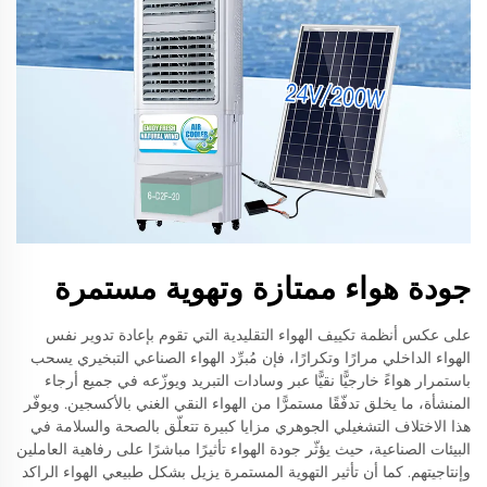
جودة هواء ممتازة وتهوية مستمرة
على عكس أنظمة تكييف الهواء التقليدية التي تقوم بإعادة تدوير نفس
الهواء الداخلي مرارًا وتكرارًا، فإن مُبرِّد الهواء الصناعي التبخيري يسحب
باستمرار هواءً خارجيًّا نقيًّا عبر وسادات التبريد ويوزّعه في جميع أرجاء
المنشأة، ما يخلق تدفّقًا مستمرًّا من الهواء النقي الغني بالأكسجين. ويوفّر
هذا الاختلاف التشغيلي الجوهري مزايا كبيرة تتعلّق بالصحة والسلامة في
البيئات الصناعية، حيث يؤثّر جودة الهواء تأثيرًا مباشرًا على رفاهية العاملين
وإنتاجيتهم. كما أن تأثير التهوية المستمرة يزيل بشكل طبيعي الهواء الراكد