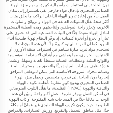
دون الحاجة إلى استثمارات رأسمالية كبيرة. ويقوم مبرّد الهواء
الصناعي التبخيري بإدخال هواء خارجي نقي باستمرار إلى مكان
العمل بدلًا من إعادة تدوير الهواء الداخلي الراكد، ما يخلق بيئات
أكثر صحةً تقلّل الملوثات العالقة في الهواء والروائح والملوثات
الأخرى، وتعزّز راحة الموظفين وإنتاجيتهم. وهذه العملية المستمرة
لتبادل الهواء مفيدةٌ جدًّا في البيئات الصناعية التي قد تحتوي على
غبارٍ أو أبخرةٍ أو أبخرة كيميائية، إذ يوفّر النظام تهويةً طبيعيةً أثناء
التبريد. كما أن الفوائد البيئية كبيرةٌ جدًّا، لأن هذه المبرّدات لا
تستخدم مواد تبريد ضارةً تساهم في استنزاف طبقة الأوزون أو
الاحتباس الحراري، مما يتماشى مع أهداف الاستدامة المؤسسية
واللوائح البيئية. ومتطلبات الصيانة بسيطةٌ للغاية وسهلةٌ، وتشمل
عادةً تنظيف وسادات المياه دوريًّا والتحقق من مستويات الماء
وصيانة محرك المروحة الأساسية التي يمكن لموظفي المرافق
إنجازها دون الحاجة إلى تدريبٍ متخصص. ويعمل مبرّد الهواء
الصناعي التبخيري بهدوءٍ كبيرٍ مقارنةً بأنظمة تكييف الهواء
والتدفئة والتهوية (HVAC) التقليدية، ما يقلّل التلوث الضوضائي
في أماكن العمل ويوفر ظروف عملٍ أكثر راحةً. وتبيّن أن هذه
الوحدات فعّالةٌ جدًّا في المساحات شبه المفتوحة أو ذات التهوية
الطبيعية، حيث يكون تكييف الهواء التقليدي غير عمليٍّ أو مكلفًا
جدًّا، مثل مناطق التحميل والتفريغ، وورش السيارات، والمرافق