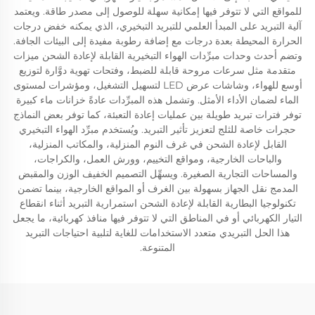
للمواقع التي لا تتوفر فيها إمكانية سهلة للوصول إلى مصدر طاقة. ويعتمد
آلية التبريد على المبدأ العلمي للتبريد التبخيري، الذي يمكنه خفض درجات
الحرارة المحيطة بعدة درجات مع إضافة رطوبة مفيدة إلى البيئات الجافة.
وتضم أحدث وحدات مبرِّدات الهواء التبخيرية القابلة لإعادة الشحن ميزات
متقدمة مثل سرعات مروحة قابلة للضبط، وفتحات تهوية دوَّارة لتوزيع
أوسع للهواء، وشاشات عرض LED لتسهيل التشغيل، ومؤشرات لمستوى
الماء لضمان الأداء الأمثل. وتشمل هذه المبرِّدات عادةً خزانات ماء كبيرة
توفر فترات تبريد طويلة بين عمليات إعادة التعبئة، كما توفر بعض النماذج
حجرات خاصة للثلج لتعزيز تأثير التبريد. ويُستخدم مبرِّد الهواء التبخيري
القابل لإعادة الشحن في غرف النوم المنزلية، والمكاتب المنزلية،
والباحات الخارجية، ومواقع التخييم، وورش العمل، والكراجات،
والمساحات التجارية الصغيرة. ويسهِّل التصميم الخفيف الوزن والمقبض
المدمج نقل الجهاز بسهولة بين الغرف أو المواقع الخارجية، بينما تضمن
تكنولوجيا البطارية القابلة لإعادة الشحن استمرارية التبريد أثناء انقطاع
التيار الكهربائي أو في المناطق التي لا تتوفر فيها منافذ كهربائية، ما يجعل
هذا الحل التبريدي متعدد الاستخدامات للغاية لتلبية احتياجات التبريد
المتنوعة.