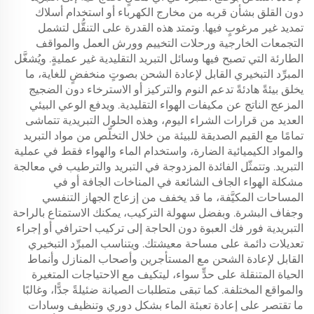
دون القلق بشأن قربه من مخارج الكهرباء أو استخدام أسلاك
تمديد غير مرغوبٍ فيها. وتمتد هذه القدرة على التنقُّل لتشمل
التجمعات الخارجية ورحلات التخييم وورش العمل والمواقف
الطارئة التي تصبح فيها وسائل التبريد التقليدية غير عمليةٍ. ويُشغَّل
المبرِّد التبخيري القابل لإعادة الشحن بصوتٍ منخفضٍ للغاية، ما
يخلق بيئةً هادئةً تدعم النوم والتركيز أو الاسترخاء دون الضجيج
المزعج الناتج عن مكيفات الهواء التقليدية. ويدفع الوعي البيئي
العديد من قرارات الشراء اليوم، وهذه الحلول التبريدية تتماشى
تمامًا مع القيم الصديقة للبيئة من خلال التخلّص من مواد التبريد
والمواد الكيميائية الضارة، واستخدام الماء والهواء فقط في عملية
التبريد. وتتمثّل الفائدة المزدوجة في التبريد والترطيب في معالجة
مشكلة الهواء الجاف الشائعة في المناخات الجافة أو في
المساحات المكيَّفة، ما قد يخفف من إزعاج الجهاز التنفسي
وجفاف البشرة. وبفضل سهولة التركيب، يمكنك الاستمتاع بالراحة
التبريدية فور فك العبوة دون الحاجة إلى تركيب احترافي أو إجراء
تعديلات دائمة على مساحة معيشتك. ويتناسب المبرِّد التبخيري
القابل لإعادة الشحن مع المستأجرين وأصحاب المنازل وأنماط
الحياة المتنقلة على حدٍّ سواء، ليتكيف مع الاحتياجات المتغيرة
والمواقع المختلفة. كما تبقى متطلبات الصيانة ضئيلةً جدًّا، وغالبًا
ما تقتصر على إعادة تعبئة الماء بشكل دوري وتنظيف وسادات