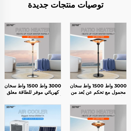
توصيات منتجات جديدة
3000 واط 1500 واط سخان
3000 واط 1500 واط سخان
محمول مع تحكم عن بُعد من
كهربائي موفر للطاقة معلق
ألياف الكربون للاستخدام
ألياف كربونية بلورية التسخين
الداخلي والخارجي مع حامل
تحكم ذكي عن بعد IP44
IP44