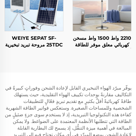
2210 واط 1500 واط مسخن
WEIYE SEPAT SF-
كهربائي معلق موفر للطاقة
25TDC مروحة تبريد تبخيرية
ألياف كربونية بلورية التسخين
محمولة تعمل بالتيار المتردد/
تحكم ذكي عن بُعد تصنيف
التيار المستمر، تعمل بالطاقة
الحماية من الغبار والماء
الشمسية، صديقة للبيئة،
IP44
مناسبة للمناطق الصحراوية،
منتج جديد من البلاستيك،
مكيف هواء للخارج
يوفّر مبرّد الهواء التبخيري القابل لإعادة الشحن وفوراتٍ كبيرةً في
التكاليف مقارنةً بوحدات تكييف الهواء التقليدية، حيث يستهلك
طاقةً كهربائيةً أقلَّ بكثيرٍ مع تقديم تبريدٍ فعّالٍ للتطبيقات
الشخصية وللمساحات الصغيرة. وستعكس فواتير الطاقة الشهرية
كفاءة هذه التكنولوجيا التبريدية، إذ لا يستخدم سوى جزءٍ ضئيلٍ من
الطاقة التي تتطلبها الأنظمة المعتمدة على الضواغط. ولا يمكن
المبالغة في أهمية ميزة التنقُّل، إذ يسمح لك البطارية القابلة
لإعادة الشحن بوضع المبرِّد في أي مكانٍ تحتاج فيه إلى التبريد