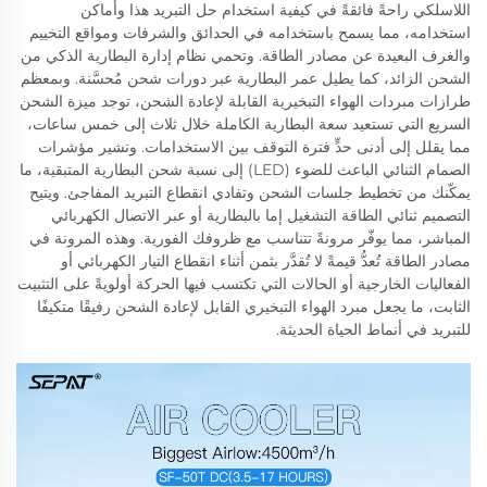
اللاسلكي راحةً فائقةً في كيفية استخدام حل التبريد هذا وأماكن
استخدامه، مما يسمح باستخدامه في الحدائق والشرفات ومواقع التخييم
والغرف البعيدة عن مصادر الطاقة. وتحمي نظام إدارة البطارية الذكي من
الشحن الزائد، كما يطيل عمر البطارية عبر دورات شحن مُحسَّنة. وبمعظم
طرازات مبردات الهواء التبخيرية القابلة لإعادة الشحن، توجد ميزة الشحن
السريع التي تستعيد سعة البطارية الكاملة خلال ثلاث إلى خمس ساعات،
مما يقلل إلى أدنى حدٍّ فترة التوقف بين الاستخدامات. وتشير مؤشرات
الصمام الثنائي الباعث للضوء (LED) إلى نسبة شحن البطارية المتبقية، ما
يمكّنك من تخطيط جلسات الشحن وتفادي انقطاع التبريد المفاجئ. ويتيح
التصميم ثنائي الطاقة التشغيل إما بالبطارية أو عبر الاتصال الكهربائي
المباشر، مما يوفّر مرونةً تتناسب مع ظروفك الفورية. وهذه المرونة في
مصادر الطاقة تُعدُّ قيمةً لا تُقدَّر بثمن أثناء انقطاع التيار الكهربائي أو
الفعاليات الخارجية أو الحالات التي تكتسب فيها الحركة أولويةً على التثبيت
الثابت، ما يجعل مبرد الهواء التبخيري القابل لإعادة الشحن رفيقًا متكيفًا
للتبريد في أنماط الحياة الحديثة.