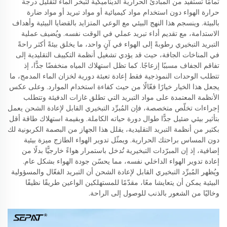
تمامًا تستفيد من المبادئ الحرارية الديناميكية لتبخر الماء لتقليل درجة
حرارة الهواء دون استخدام مواد كيميائية أو مواد تبريد أو مواد ضارة
بالبيئة. وينسجم هذا النهج البيئي مع الوعي المتزايد بالقضايا البيئية وأهداف
الاستدامة، مع تقديم أداء تبريد عملي في الوقت نفسه. ويُضيف عملية
التبريد التبخيري رطوبةً إلى الهواء في آنٍ واحد، ما يخلق بيئةً أكثر راحةً
في المناخات الجافة، حيث قد يؤدي تشغيل أنظمة التكييف التقليدية إلى
تفاقم الجفاف مسببًا إزعاجًا. كما تظل استهلاك المياه منخفضًا جدًّا، إذ
تتطلب الوحدات النموذجية فقط إعادة تعبئة دورية لخزان الماء المدمج، ما
يجعل هذا الخيار خيارًا فعّالًا من حيث كفاءة استخدام الموارد. وعلى عكس
الأنظمة المعتمدة على مواد التبريد التي تطلق غازات الدفيئة وتتطلب
إجراءات تخلّص متخصصة، فإن المُبرِّد التبخيري القابل لإعادة الشحن يعمل
بتأثير بيئي ضئيل جدًّا طوال دورة حياته الكاملة. وبقيمة استهلاك طاقة أقل
بكثير من أنظمة التبريد التقليدية، يقلل هذا الجهاز من البصمة الكربونية لك
دون المساس براحتك الحرارية. ويمثّل تدوير الهواء الطازج ميزة بيئية
إضافية، إذ إن المبرّدات التبخيرية تُدخل باستمرار هواءً خارجيًّا بدلًا من
إعادة تدوير الهواء الداخلي نفسه، مما يحسّن جودة الهواء بشكل عام.
ويُظهر المُبرِّد التبخيري القابل لإعادة الشحن أن التبريد الفعّال والمسؤولية
البيئية يمكن أن يتعايشا معًا، مقدّمًا للمستهلكين الواعين طريقًا نظيفًا
وخاليًا من الشعور بالذنب للوصول إلى الراحة.