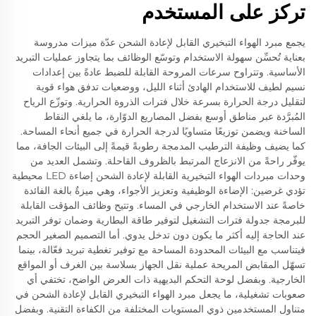
تركز على المستخدم
يجمع مبرد الهواء التبخيري القابل لإعادة الشحن عدّة ميزات مدروسة
بعناية تُحسِّن سهولة الاستخدام وتوسّع الوظائف بما يتجاوز عمليات التبريد
الأساسية. وتتراوح سرعات المروحة القابلة للضبط عادةً بين إعدادات
نسيم لطيف للاستخدام الهادئ أثناء الليل، ووضعيات تدفق هواء قوية
لتقليل درجة الحرارة بسرعة خلال فترات الذروة الحرارية. وتوزّع الرياح
المُبرَّدة عبر مناطق أوسع بفضل المصاريع الدوّارة، ما يلغي النقاط
الساخنة ويضمن توزيعًا متساويًا لدرجة الحرارة في جميع أنحاء المساحة.
كما يضيف وظيفة الترطيب المدمجة رطوبةً قيمةً إلى البيئات الجافة، مما
يوفّر راحةً من الانزعاج المرتبط بالظروف القاحلة. وتشمل العديد من
وحدات مبردات الهواء التبخيرية القابلة لإعادة الشحن إضاءة LED محيطية
تؤدي غرضين: الإضاءة الوظيفية وتعزيز الأجواء، وهي ميزةٌ بالغة الفائدة
خاصةً عند الاستخدام الخارجي في المساء. وتتيح وظائف المؤقت القابلة
للبرمجة جدولة فترات التشغيل لتوفير طاقة البطارية وضمان توفر التبريد
عند الحاجة إليه أكثر ما يكون دون تدخل يدوي. أما التصميم الصغير الحجم
فيتناسب مع البيئات المحدودة المساحة مع توفير تغطية تبريد فعّالة، بينما
تسهّل المقابض المريحة عملية نقل الجهاز بسلاسة بين الغرف أو المواقع
الخارجية. وبفضل لوحة التحكم البديهية ذات العرض الواضح، تختفي أي
صعوبات تشغيلية، ما يجعل مبرد الهواء التبخيري القابل لإعادة الشحن في
متناول المستخدمين ذوي المستويات المختلفة من الكفاءة التقنية. وبفضل