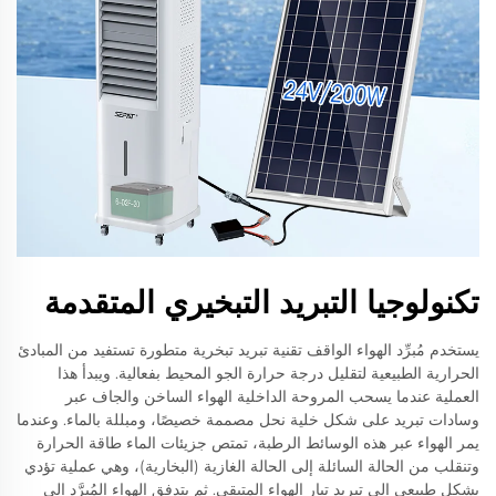
تكنولوجيا التبريد التبخيري المتقدمة
يستخدم مُبرِّد الهواء الواقف تقنية تبريد تبخرية متطورة تستفيد من المبادئ
الحرارية الطبيعية لتقليل درجة حرارة الجو المحيط بفعالية. ويبدأ هذا
العملية عندما يسحب المروحة الداخلية الهواء الساخن والجاف عبر
وسادات تبريد على شكل خلية نحل مصممة خصيصًا، ومبللة بالماء. وعندما
يمر الهواء عبر هذه الوسائط الرطبة، تمتص جزيئات الماء طاقة الحرارة
وتنقلب من الحالة السائلة إلى الحالة الغازية (البخارية)، وهي عملية تؤدي
بشكل طبيعي إلى تبريد تيار الهواء المتبقي. ثم يتدفق الهواء المُبرَّد إلى