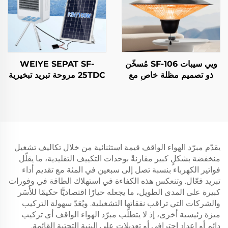
ويي سيبات SF-106 مُسخّن
WEIYE SEPAT SF-
ذو تصميم مظلة خاص مع
25TDC مروحة تبريد تبخيرية
تعديل ثلاثي الإعدادات وأنبوب
محمولة تعمل بالتيار المتردد/
من ألياف الكربون مقاوم
التيار المستمر، تعمل بالطاقة
للغبار والرش IP65
الشمسية، صديقة للبيئة،
مناسبة للمناطق الصحراوية،
منتج جديد من البلاستيك،
مكيف هواء للخارج
يقدّم مبرّد الهواء الواقف قيمة استثنائية من خلال تكاليف تشغيل
منخفضة بشكلٍ كبير مقارنةً بوحدات التكييف التقليدية، ما يقلّل
فواتير الكهرباء بنسبة تصل إلى سبعين في المئة مع تقديم أداء
تبريد فعّال. وتنعكس هذه الكفاءة في استهلاك الطاقة في وفورات
كبيرة على المدى الطويل، ما يجعله خيارًا اقتصاديًّا حكيمًا للأُسَر
والشركات التي تراقب نفقاتها التشغيلية. ويُعَدّ سهولة التركيب
ميزة رئيسية أخرى، إذ لا يتطلّب مبرّد الهواء الواقف أي تركيب
دائم أو إعداد احترافي أو تعديلات على البنية التحتية القائمة.