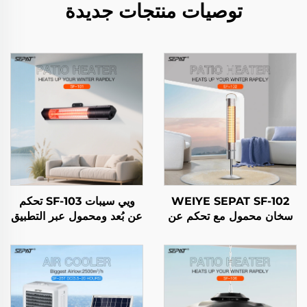
توصيات منتجات جديدة
WEIYE SEPAT SF-102
ويي سيبات SF-103 تحكم
سخان محمول مع تحكم عن
عن بُعد ومحمول عبر التطبيق
بعد ومستوى عالٍ من الأمان
مصنوع من الهالوجين ومطلي
للداخل والخارج مع حامل
بالذهب الوردي جسم من
IP65
سبيكة الألومنيوم سخان
IP65