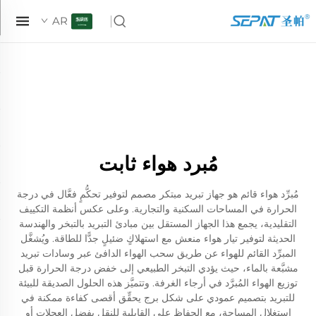
AR
مُبرد هواء ثابت
مُبرِّد هواء قائم هو جهاز تبريد مبتكر مصمم لتوفير تحكُّمٍ فعَّال في درجة
الحرارة في المساحات السكنية والتجارية. وعلى عكس أنظمة التكييف
التقليدية، يجمع هذا الجهاز المستقل بين مبادئ التبريد بالتبخر والهندسة
الحديثة لتوفير تيار هواء منعش مع استهلاكٍ ضئيلٍ جدًّا للطاقة. ويُشغَّل
المبرِّد القائم للهواء عن طريق سحب الهواء الدافئ عبر وسادات تبريد
مشبَّعة بالماء، حيث يؤدي التبخر الطبيعي إلى خفض درجة الحرارة قبل
توزيع الهواء المُبرَّد في أرجاء الغرفة. وتتميَّز هذه الحلول الصديقة للبيئة
للتبريد بتصميم عمودي على شكل برج يحقِّق أقصى كفاءة ممكنة في
استغلال المساحة، مع الحفاظ على القابلية للنقل بفضل العجلات أو