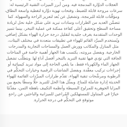
العجلات الدوَّارة المدمجة فيه. ومن أبرز الميزات التقنية الرئيسية له:
سرعات مروحة قابلة للضبط، وفتحات تهوية دوَّارة لتغطية واسعة النطاق،
ومؤقِّتات قابلة للبرمجة، وتشغيل عن بُعد لتعزيز الراحة والسهولة. كما
تتضمَّن العديد من الطرازات وسادات تبريد على شكل خلية نحل لزيادة
مساحة السطح وتحقيق أعلى كفاءة ممكنة في عملية التبخر، بينما تتميز
الوحدات المتقدمة بغرف جليدية لتقليل درجة حرارة الهواء بشكل إضافي.
ويُستخدم المبرِّد القائم للهواء في تطبيقات متعددة في مختلف البيئات،
مثل المنازل والمكاتب وورش العمل والمساحات التجارية والمدرجات
الخارجية. وبفضل مرونته، يكتسب هذا الجهاز أهمية خاصة في المناخات
الجافة التي تؤدي فيها تقنية التبريد بالتبخر أفضل أداءٍ لها. ويتطلَّب تشغيل
الجهاز الماء والكهرباء فقط، ما يلغي الحاجة إلى مواد تبريد كيميائية أو
إجراءات تركيب معقَّدة. وبفضل الشاشات الرقمية وخيارات التحكُّم في
الرطوبة ومرشَّحات تنقية الهواء، تقدِّم طرازات المبرِّدات القائمة للهواء
الحديثة إدارة شاملة للمناخ. ويمثِّل هذا الحل للتبريد حلًّا وسطًا يجمع بين
المزايا الجوهرية للمراوح البسيطة وأنظمة التكييف باهظة الثمن، مقدِّمًا
خيارًا في المتناول للمستهلكين المُراعين للميزانية والباحثين عن راحةٍ
موثوقةٍ في التحكُّم في درجة الحرارة.