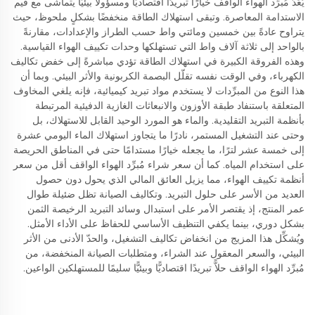
يُعَدّ مُبرِّد الهواء الواقف خيارًا تبريدًا اقتصاديًّا ومسؤولًا بيئيًّا يتماشى مع قيم
الاستدامة المعاصرة. وتبقى استهلاك الطاقة منخفضًا بشكلٍ ملحوظ، حيث
يتراوح عادةً بين خمسين ومائتي واط حسب الطراز والإعدادات، مقارنةً
بالواحد إلى ثلاثة آلاف واط التي تستهلكها وحدات تكييف الهواء القياسية.
وهذه الفروقة الكبيرة في استهلاك الطاقة تؤدي مباشرةً إلى خفض تكاليف
الكهرباء، وفي الوقت نفسه تقلّل البصمة الكربونية والأثر البيئي. وبما أن
هذا النوع من المبرِّدات لا يستخدم مواد تبريد كيميائية، فإنه يلغي المخاوف
المتعلقة باستنفاد طبقة الأوزون والانبعاثات الغازية الدفيئية المرتبطة
بأنظمة التبريد التقليدية. والماء هو المورد الوحيد القابل للاستهلاك، بل
وحتى عند التشغيل المستمر، نادرًا ما يتجاوز استهلاك الماء اليومي عشرة
إلى خمسة عشر لترًا، ما يجعله خيارًا مستدامًا حتى في المناطق الحريصة
على استخدام المياه. كما أن سعر شراء مُبرِّد الهواء الواقف أقل من سعر
أنظمة تكييف الهواء، مما يزيل العائق المالي الذي يحول دون حصول
العديد من الأسر على حلول التبريد. وتكاليف الصيانة تظل ضئيلة طوال
عمر المنتج، إذ يقتصر الأمر على استبدال وسائد التبريد الرخيصة الثمن
بشكل دوري، بينما يكفي التنظيف الأساسي للحفاظ على الأداء الأمثل.
ويُشكِّل هذا المزيج من انخفاض تكاليف التشغيل، والحدّ الأدنى من الأثر
البيئي، والسعر المعقول عند الشراء، ومتطلبات الصيانة المنخفضة، من
مُبرِّد الهواء الواقف حلاًّ تبريدًا اقتصاديًّا وبيئيًّا سليمًا للمستهلكين الواعين.