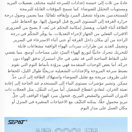
عادةً من ثلاث إلى خمسة إعدادات للسرعة لتلبية مختلف تفضيلات التبريد
ومستويات التحمّل للضوضاء. كما تسمح المؤقتات القابلة للبرمجة
للمستخدمين بجدولة تشغيل المبرد وإيقافه تلقائيًا، مما يضمن وصول درجة
حرارة الغرفة إلى المستوى المريح قبل الوصول إليها، مع الحفاظ على
الطاقة أثناء الغياب. وبفضل إمكانية التحكم عن بُعد، لا يصبح من الضروري
الاقتراب الفعلي من الجهاز لإجراء التعديلات، ما يوفّر التحكّم في درجة
الراحة من أي مكان داخل الغرفة أو حتى أثناء الاسترخاء في السرير.
وتشمل العديد من طرازات مبردات الهواء الواقفة مشعاعات قابلة
للتحريك تتحرك جانبيًّا لتوزيع الهواء المبرّد على مساحات أوسع، مما يقضي
على النقاط الساخنة التي قد تبقى في حال استمرار تدفق الهواء دون
حركة. أما بعض الوحدات المتقدمة فهي مزوّدة بأنماط النوم التي تقوم
بضبط سرعة المروحة والإعدادات التشغيلية تدريجيًّا طوال الليل، للحفاظ
على ظروف مريحة مع تقليل الضوضاء واستهلاك الطاقة إلى أدنى حدٍّ
ممكن. وتشير مؤشرات مستوى الماء إلى المستخدم عند الحاجة إلى إعادة
تعبئة الخزان، لتفادي انقطاع التشغيل. أما ميزات التنقّل، مثل العجلات ذات
الدوران السلس والمقبض المريح، فتحول مبرد الهواء الواقف إلى حلٍّ
تبريدٍ محمولٍ حقًّا، يمكنه التكيّف مع الاحتياجات المتغيرة في المنزل أو
مكان العمل على مدار اليوم.