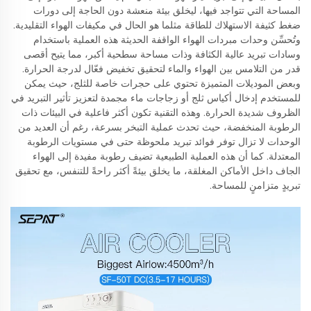
المساحة التي تتواجد فيها، ليخلق بيئة منعشة دون الحاجة إلى دورات
ضغط كثيفة الاستهلاك للطاقة مثلما هو الحال في مكيفات الهواء التقليدية.
وتُحسِّن وحدات مبردات الهواء الواقفة الحديثة هذه العملية باستخدام
وسادات تبريد عالية الكثافة وذات مساحة سطحية أكبر، مما يتيح أقصى
قدر من التلامس بين الهواء والماء لتحقيق تخفيض فعّال لدرجة الحرارة.
وبعض الموديلات المتميزة تحتوي على حجرات خاصة للثلج، حيث يمكن
للمستخدم إدخال أكياس ثلج أو زجاجات ماء مجمدة لتعزيز تأثير التبريد في
الظروف شديدة الحرارة. وهذه التقنية تكون أكثر فاعلية في البيئات ذات
الرطوبة المنخفضة، حيث تحدث عملية التبخر بسرعة، رغم أن العديد من
الوحدات لا تزال توفر فوائد تبريد ملحوظة حتى في مستويات الرطوبة
المعتدلة. كما أن هذه العملية الطبيعية تضيف رطوبة مفيدة إلى الهواء
الجاف داخل الأماكن المغلقة، ما يخلق بيئةً أكثر راحةً للتنفس، مع تحقيق
تبريدٍ متزامنٍ للمساحة.