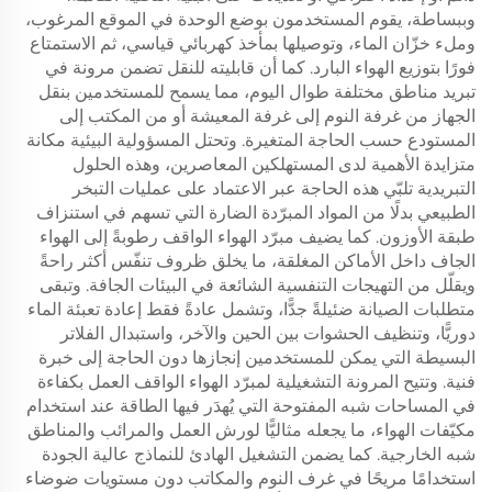
وببساطة، يقوم المستخدمون بوضع الوحدة في الموقع المرغوب،
وملء خزّان الماء، وتوصيلها بمأخذ كهربائي قياسي، ثم الاستمتاع
فورًا بتوزيع الهواء البارد. كما أن قابليته للنقل تضمن مرونة في
تبريد مناطق مختلفة طوال اليوم، مما يسمح للمستخدمين بنقل
الجهاز من غرفة النوم إلى غرفة المعيشة أو من المكتب إلى
المستودع حسب الحاجة المتغيرة. وتحتل المسؤولية البيئية مكانة
متزايدة الأهمية لدى المستهلكين المعاصرين، وهذه الحلول
التبريدية تلبّي هذه الحاجة عبر الاعتماد على عمليات التبخر
الطبيعي بدلًا من المواد المبرّدة الضارة التي تسهم في استنزاف
طبقة الأوزون. كما يضيف مبرّد الهواء الواقف رطوبةً إلى الهواء
الجاف داخل الأماكن المغلقة، ما يخلق ظروف تنفّس أكثر راحةً
ويقلّل من التهيجات التنفسية الشائعة في البيئات الجافة. وتبقى
متطلبات الصيانة ضئيلةً جدًّا، وتشمل عادةً فقط إعادة تعبئة الماء
دوريًّا، وتنظيف الحشوات بين الحين والآخر، واستبدال الفلاتر
البسيطة التي يمكن للمستخدمين إنجازها دون الحاجة إلى خبرة
فنية. وتتيح المرونة التشغيلية لمبرّد الهواء الواقف العمل بكفاءة
في المساحات شبه المفتوحة التي يُهدَر فيها الطاقة عند استخدام
مكيّفات الهواء، ما يجعله مثاليًّا لورش العمل والمرائب والمناطق
شبه الخارجية. كما يضمن التشغيل الهادئ للنماذج عالية الجودة
استخدامًا مريحًا في غرف النوم والمكاتب دون مستويات ضوضاء