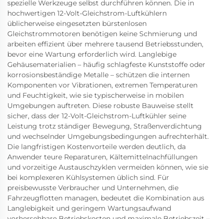
spezielle Werkzeuge selbst durchführen können. Die in
hochwertigen 12-Volt-Gleichstrom-Luftkühlern
üblicherweise eingesetzten bürstenlosen
Gleichstrommotoren benötigen keine Schmierung und
arbeiten effizient über mehrere tausend Betriebsstunden,
bevor eine Wartung erforderlich wird. Langlebige
Gehäusematerialien – häufig schlagfeste Kunststoffe oder
korrosionsbeständige Metalle – schützen die internen
Komponenten vor Vibrationen, extremen Temperaturen
und Feuchtigkeit, wie sie typischerweise in mobilen
Umgebungen auftreten. Diese robuste Bauweise stellt
sicher, dass der 12-Volt-Gleichstrom-Luftkühler seine
Leistung trotz ständiger Bewegung, Straßenverdichtung
und wechselnder Umgebungsbedingungen aufrechterhält.
Die langfristigen Kostenvorteile werden deutlich, da
Anwender teure Reparaturen, Kältemittelnachfüllungen
und vorzeitige Austauschzyklen vermeiden können, wie sie
bei komplexeren Kühlsystemen üblich sind. Für
preisbewusste Verbraucher und Unternehmen, die
Fahrzeugflotten managen, bedeutet die Kombination aus
Langlebigkeit und geringem Wartungsaufwand
vorhersehbare Betriebskosten und maximale Betriebszeit –