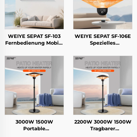
WEIYE SEPAT SF-103
WEIYE SEPAT SF-106E
Fernbedienung Mobile
Spezielles
APP Roségold-
Regenschirm-Design
beschichtetes Halogen
Fernbedienung
Aluminiumlegierung
Sicherheitsgitter
Gehäuse Heizung IP65
Kohlefaserrohr
Heizung IP44
3000W 1500W
2200W 3000W 1500W
Portable
Tragbarer
Fernbedienung
Fernbedienung