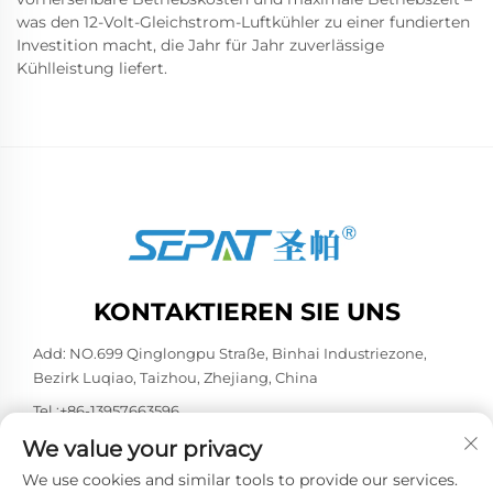
was den 12-Volt-Gleichstrom-Luftkühler zu einer fundierten
Investition macht, die Jahr für Jahr zuverlässige
Kühlleistung liefert.
KONTAKTIEREN SIE UNS
Add: NO.699 Qinglongpu Straße, Binhai Industriezone,
Bezirk Luqiao, Taizhou, Zhejiang, China
Tel.:
+86-13957663596
E-Mail:
[email protected]
We value your privacy
We use cookies and similar tools to provide our services.