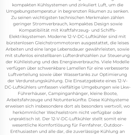
kompakten Kühlsystemen und zirkuliert Luft, um die
Umgebungstemperatur in begrenzten Räumen zu senken.
Zu seinen wichtigsten technischen Merkmalen zählen
geringer Stromverbrauch, kompaktes Design sowie
Kompatibilität mit Kraftfahrzeug- und Schiffs-
Elektriksystemen. Moderne 12-V-DC-Luftkühler sind mit
bürstenlosen Gleichstrommotoren ausgestattet, die leises
Arbeiten und eine lange Lebensdauer gewährleisten, sowie
mit stufenlos einstellbaren Lüfterdrehzahlen zur Steuerung
der Kühlleistung und des Energieverbrauchs. Viele Modelle
verfügen über schwenkbare Lamellen für eine verbesserte
Luftverteilung sowie über Wassertanks zur Optimierung
der Verdunstungskühlung. Die Einsatzgebiete eines 12-V-
DC-Luftkühlers umfassen vielfältige Umgebungen wie Lkw-
Führerhäuser, Campinganhänger, kleine Boote,
Arbeitsfahrzeuge und Notunterkünfte. Diese Kühlsysteme
erweisen sich insbesondere dort als besonders wertvoll, wo
herkömmlicher Wechselstrom nicht verfügbar oder
unpraktisch ist. Der 12-V-DC-Luftkühler stellt somit eine
wesentliche Komfortlösung für Fernfahrer, Outdoor-
Enthusiasten und alle dar, die zuverlässige Kühlung an