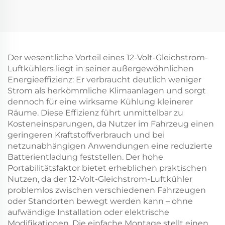
Heizung Kohlefaser
Heizung Kohlefaser
Außen- und
Außen- und
Innenbereich mit
Innenbereich mit
Stand IP44
Stativ IP44
Der wesentliche Vorteil eines 12-Volt-Gleichstrom-
Luftkühlers liegt in seiner außergewöhnlichen
Energieeffizienz: Er verbraucht deutlich weniger
Strom als herkömmliche Klimaanlagen und sorgt
dennoch für eine wirksame Kühlung kleinerer
Räume. Diese Effizienz führt unmittelbar zu
Kosteneinsparungen, da Nutzer im Fahrzeug einen
geringeren Kraftstoffverbrauch und bei
netzunabhängigen Anwendungen eine reduzierte
Batterientladung feststellen. Der hohe
Portabilitätsfaktor bietet erheblichen praktischen
Nutzen, da der 12-Volt-Gleichstrom-Luftkühler
problemlos zwischen verschiedenen Fahrzeugen
oder Standorten bewegt werden kann – ohne
aufwändige Installation oder elektrische
Modifikationen. Die einfache Montage stellt einen