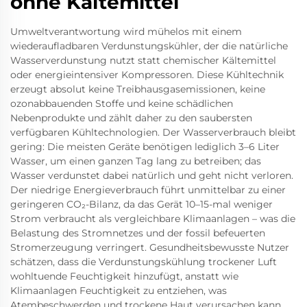
ohne Kältemittel
Umweltverantwortung wird mühelos mit einem
wiederaufladbaren Verdunstungskühler, der die natürliche
Wasserverdunstung nutzt statt chemischer Kältemittel
oder energieintensiver Kompressoren. Diese Kühltechnik
erzeugt absolut keine Treibhausgasemissionen, keine
ozonabbauenden Stoffe und keine schädlichen
Nebenprodukte und zählt daher zu den saubersten
verfügbaren Kühltechnologien. Der Wasserverbrauch bleibt
gering: Die meisten Geräte benötigen lediglich 3–6 Liter
Wasser, um einen ganzen Tag lang zu betreiben; das
Wasser verdunstet dabei natürlich und geht nicht verloren.
Der niedrige Energieverbrauch führt unmittelbar zu einer
geringeren CO₂-Bilanz, da das Gerät 10–15-mal weniger
Strom verbraucht als vergleichbare Klimaanlagen – was die
Belastung des Stromnetzes und der fossil befeuerten
Stromerzeugung verringert. Gesundheitsbewusste Nutzer
schätzen, dass die Verdunstungskühlung trockener Luft
wohltuende Feuchtigkeit hinzufügt, anstatt wie
Klimaanlagen Feuchtigkeit zu entziehen, was
Atembeschwerden und trockene Haut verursachen kann.