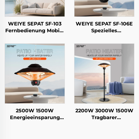
WEIYE SEPAT SF-103
WEIYE SEPAT SF-106E
Fernbedienung Mobile
Spezielles
APP Roségold-
Regenschirm-Design
beschichtetes Halogen
Fernbedienung
Aluminiumlegierung
Sicherheitsgitter
Gehäuse Heizung IP65
Kohlefaserrohr
Heizung IP44
2500W 1500W
2200W 3000W 1500W
Energieeinsparung
Tragbarer
Elektrischer
Fernbedienung
Hängeradiator Kohle-
Heizung Kohlefaser
Kristallfaser Heizung
Außen- und