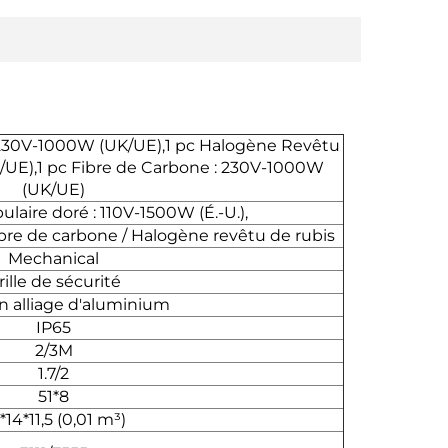
 230V-1000W (UK/UE),1 pc Halogène Revêtu
/UE),1 pc Fibre de Carbone : 230V-1000W
(UK/UE)
laire doré : 110V-1500W (É.-U.),
ibre de carbone / Halogène revêtu de rubis
Mechanical
rille de sécurité
n alliage d'aluminium
IP65
2/3M
1.7/2
51*8
*14*11,5 (0,01 m³)