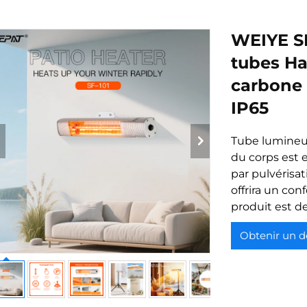
WEIYE SE
tubes Ha
carbone
IP65
Tube lumineu
du corps est 
par pulvérisat
offrira un con
produit est de
Obtenir un d