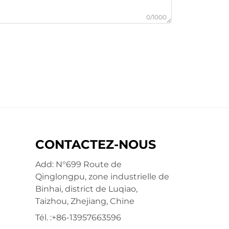
0/1000
CONTACTEZ-NOUS
Add: N°699 Route de
Qinglongpu, zone industrielle de
Binhai, district de Luqiao,
Taizhou, Zhejiang, Chine
Tél. :
+86-13957663596