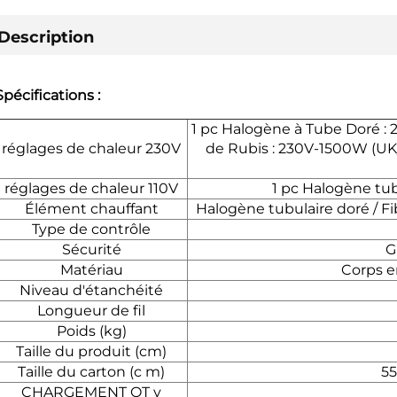
Description
Spécifications :
1 pc Halogène à Tube Doré :
réglages de chaleur 230V
de Rubis : 230V-1500W (UK
réglages de chaleur 110V
1 pc Halogène tubu
Élément chauffant
Halogène tubulaire doré / F
Type de contrôle
Sécurité
G
Matériau
Corps e
Niveau d'étanchéité
Longueur de fil
Poids (kg)
Taille du produit (cm)
Taille du carton (c
m)
55
CHARGEMENT
QT
y