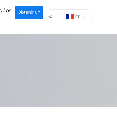
déos
Obtenir un
FR
devis