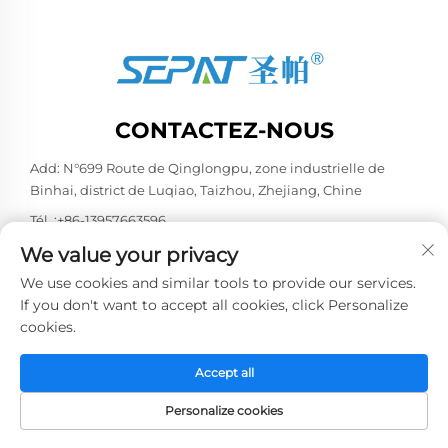
CONTACTEZ-NOUS
Add: N°699 Route de Qinglongpu, zone industrielle de
Binhai, district de Luqiao, Taizhou, Zhejiang, Chine
Tél. :
+86-13957663596
E-mail :
[email protected]
We value your privacy
We use cookies and similar tools to provide our services.
If you don't want to accept all cookies, click Personalize
Copyright © 2026 China Taizhou Weiye Refrigeration
cookies.
Equipment Co., Ltd. Tous droits réservés. -
Politique de
confidentialité
Accept all
Personalize cookies