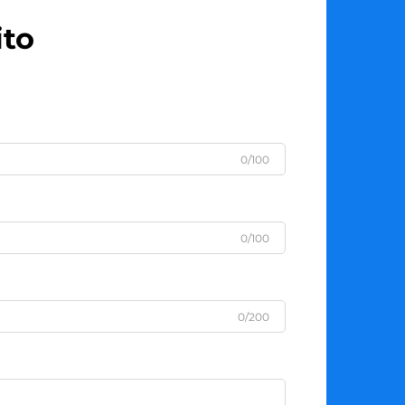
ito
0/100
0/100
0/200