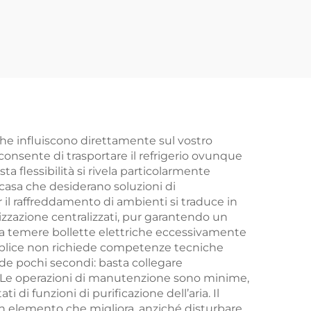
o
a Risparmio
fibra
Energetico Sospeso
 uso
a Fibra Cristallina di
rno
Carbonio con
IP44
Riscaldamento
Telecomandato
Intelligente IP44
 che influiscono direttamente sul vostro
onsente di trasportare il refrigerio ovunque
a flessibilità si rivela particolarmente
i casa che desiderano soluzioni di
r il raffreddamento di ambienti si traduce in
tizzazione centralizzati, pur garantendo un
nza temere bollette elettriche eccessivamente
emplice non richiede competenze tecniche
de pochi secondi: basta collegare
e. Le operazioni di manutenzione sono minime,
 di funzioni di purificazione dell’aria. Il
un elemento che migliora, anziché disturbare,