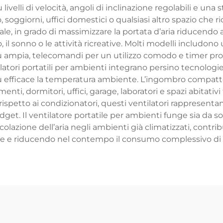
velli di velocità, angoli di inclinazione regolabili e una 
oggiorni, uffici domestici o qualsiasi altro spazio che ri
e, in grado di massimizzare la portata d’aria riducendo a
 il sonno o le attività ricreative. Molti modelli includono 
più ampia, telecomandi per un utilizzo comodo e timer
latori portatili per ambienti integrano persino tecnologi
 efficace la temperatura ambiente. L’ingombro compatto 
nti, dormitori, uffici, garage, laboratori e spazi abitativ
ispetto ai condizionatori, questi ventilatori rappresenta
dget. Il ventilatore portatile per ambienti funge sia da s
rcolazione dell’aria negli ambienti già climatizzati, contri
e e riducendo nel contempo il consumo complessivo di 