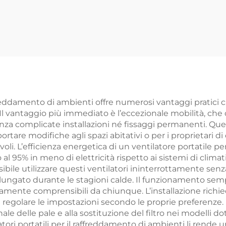
a ombrello
Telecomand
Telecomando
Riscaldatore in 
curezza Rete in
di carbonio per
bra di carbonio
esterno e inte
IP44
Con supporto 
affreddamento di ambienti offre numerosi vantaggi pratici
 vantaggio più immediato è l’eccezionale mobilità, che c
nza complicate installazioni né fissaggi permanenti. Quest
rtare modifiche agli spazi abitativi o per i proprietari d
li. L’efficienza energetica di un ventilatore portatile pe
 al 95% in meno di elettricità rispetto ai sistemi di clima
ibile utilizzare questi ventilatori ininterrottamente se
olungato durante le stagioni calde. Il funzionamento s
amente comprensibili da chiunque. L’installazione richie
 e regolare le impostazioni secondo le proprie preferenz
 delle pale e alla sostituzione del filtro nei modelli dotati
ori portatili per il raffreddamento di ambienti li rende 