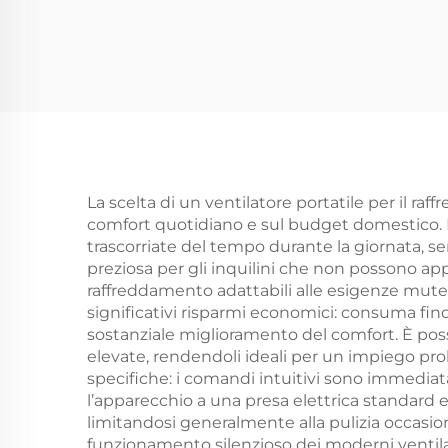
Alogene Tubo Oro
Alogene in Fibra di
Carbonio
Si
Rivestimento Ruby
fi
Alogene IP65
La scelta di un ventilatore portatile per il r
comfort quotidiano e sul budget domestico. Il
trascorriate del tempo durante la giornata, se
preziosa per gli inquilini che non possono appo
raffreddamento adattabili alle esigenze mutevo
significativi risparmi economici: consuma fino
sostanziale miglioramento del comfort. È poss
elevate, rendendoli ideali per un impiego pr
specifiche: i comandi intuitivi sono immediat
l’apparecchio a una presa elettrica standard
limitandosi generalmente alla pulizia occasionale
funzionamento silenzioso dei moderni ventilat