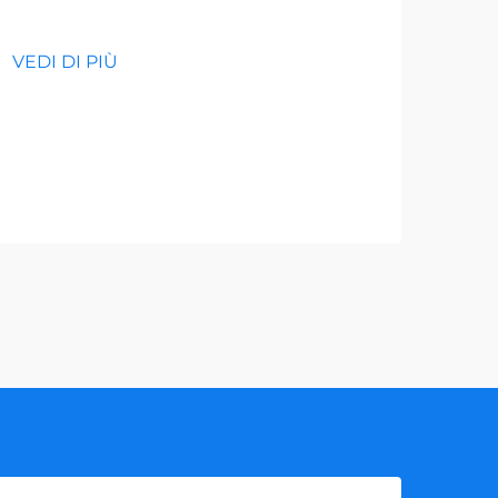
inv
sco
VEDI DI PIÙ
in
raf
VEDI