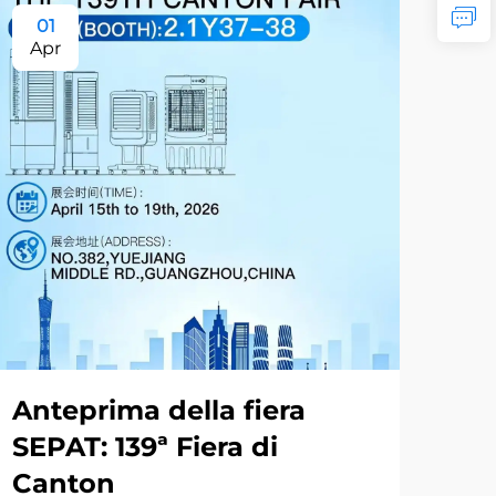
01
0
Apr
Ju
Anteprima della fiera
Viv
SEPAT: 139ª Fiera di
ra
Canton
so