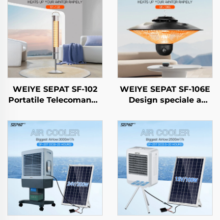
WEIYE SEPAT SF-102
WEIYE SEPAT SF-106E
Portatile Telecomando
Design speciale a
Alto Livello di
ombrello Telecomando
Sicurezza Riscaldatore
Sicurezza Rete in fibra
per Interni ed Esterni
di carbonio IP44
con Supporto IP65