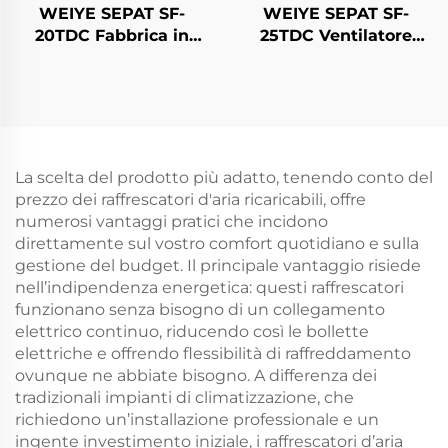
WEIYE SEPAT SF-
WEIYE SEPAT SF-
20TDC Fabbrica in
25TDC Ventilatore
Cina Ventilatore solare
evaporativo portatile
portatile DC
AC/DC ricaricabile con
Raffreddatore d'aria
pannelli solari
evaporativo
Condizionatore d'aria
Raffreddatore d'aria
per esterni in plastica
solare
innovativa per
La scelta del prodotto più adatto, tenendo conto del
ambienti aridi
prezzo dei raffrescatori d'aria ricaricabili, offre
numerosi vantaggi pratici che incidono
direttamente sul vostro comfort quotidiano e sulla
gestione del budget. Il principale vantaggio risiede
nell’indipendenza energetica: questi raffrescatori
funzionano senza bisogno di un collegamento
elettrico continuo, riducendo così le bollette
elettriche e offrendo flessibilità di raffreddamento
ovunque ne abbiate bisogno. A differenza dei
tradizionali impianti di climatizzazione, che
richiedono un’installazione professionale e un
ingente investimento iniziale, i raffrescatori d’aria