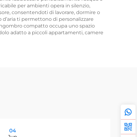
ricabile per ambienti opera in silenzio,
sore, consentendoti di lavorare, dormire o
sso d’aria ti permettono di personalizzare
 L’ingombro compatto occupa uno spazio
olo adatto a piccoli appartamenti, camere
04
0
Jun
Ju