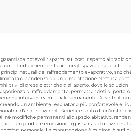
sign speciale a
Fibra di Carbo
ombrello,
Portatile co
golazione su 3
Telecomando 
li, tubi in fibra di
Uso Esterno 
carbonio IP65
Interno Co
Supporto IP
ti garantisce notevoli risparmi sui costi rispetto ai tradiz
ndo un raffreddamento efficace negli spazi personali. Le 
i principi naturali del raffreddamento evaporativo, anziché
 elimina la dipendenza da un’alimentazione elettrica conti
hi privi di prese elettriche o all’aperto, dove le soluzio
tua esperienza di raffreddamento, permettendoti di porta
azione né interventi strutturali permanenti. Durante il funz
 creando un ambiente respiratorio più confortevole e rid
dizionatori d’aria tradizionali. Benefici subito di un’inst
ali né modifiche permanenti allo spazio abitativo, rendendo
ogico non produce emissioni di gas serra ed utilizza escl
ndo comfort personale. La manutenzione è minima: è suffi