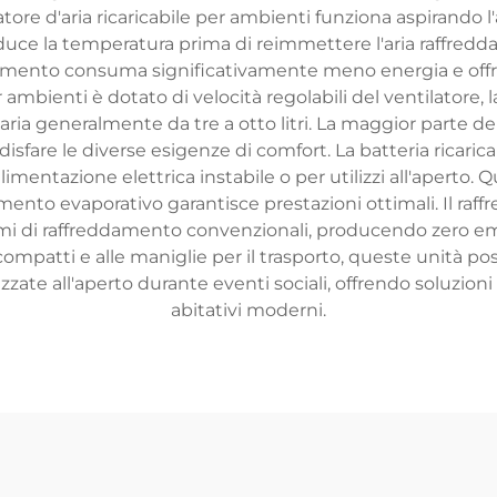
ddatore d'aria ricaricabile per ambienti funziona aspirando
duce la temperatura prima di reimmettere l'aria raffreddat
eddamento consuma significativamente meno energia e off
 per ambienti è dotato di velocità regolabili del ventilatore
aria generalmente da tre a otto litri. La maggior parte de
isfare le diverse esigenze di comfort. La batteria ricari
mentazione elettrica instabile o per utilizzi all'aperto. Q
damento evaporativo garantisce prestazioni ottimali. Il raff
temi di raffreddamento convenzionali, producendo zero 
 compatti e alle maniglie per il trasporto, queste unità 
lizzate all'aperto durante eventi sociali, offrendo soluzion
abitativi moderni.