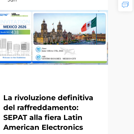
La rivoluzione definitiva
Viv
del raffreddamento:
ra
SEPAT alla fiera Latin
so
American Electronics
inv