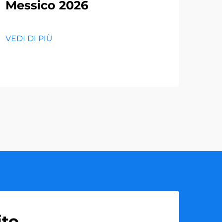
Messico 2026
sco
in
raf
VEDI DI PIÙ
VEDI
ito