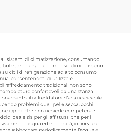
nio
di Carbonio Portatile
n
con Telecomando
per
per Uso Esterno e
e
Interno Con
n
Supporto IP44
44
ionali sistemi di climatizzazione, consumando
tue bollette energetiche mensili diminuiscono
 su cicli di refrigerazione ad alto consumo
nua, consentendoti di utilizzare il
ni di raffreddamento tradizionali non sono
re temperature confortevoli da una stanza
ionamento, il raffreddatore d’aria ricaricabile
ucendo problemi quali pelle secca, occhi
allazione rapida che non richiede competenze
lo ideale sia per gli affittuari che per i
usivamente acqua ed elettricità, in linea con
ciente rabboccare periodicamente l’acqua e