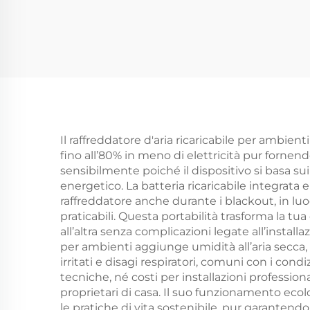
mobile Oro rosa
de
placcato Alogeno
Corpo in lega di
re
alluminio
livel
Riscaldatore IP65
Il raffreddatore d'aria ricaricabile per ambien
fino all’80% in meno di elettricità pur forne
sensibilmente poiché il dispositivo si basa su
energetico. La batteria ricaricabile integrata
raffreddatore anche durante i blackout, in luog
praticabili. Questa portabilità trasforma la 
all’altra senza complicazioni legate all’install
per ambienti aggiunge umidità all’aria secca,
irritati e disagi respiratori, comuni con i con
tecniche, né costi per installazioni profession
proprietari di casa. Il suo funzionamento ecol
le pratiche di vita sostenibile, pur garante