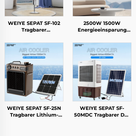
WEIYE SEPAT SF-102
2500W 1500W
Tragbarer
Energieeinsparung
Fernbedienungsheizgerät
Elektrischer
mit Höchster
Hängeradiator Kohle-
Sicherheit für Innen-
Kristallfaser Heizung
und Außenbereich mit
Intelligent
Standfuß IP65
Fernbedienung IP44
WEIYE SEPAT SF-25N
WEIYE SEPAT SF-
Tragbarer Lithium-
50MDC Tragbarer DC-
Batterie-Solar-Lüfter
Solar-Luftkühler mit
DC Smart Air Cooler
Verdunstungskühlung,
Solar-Luftkühler