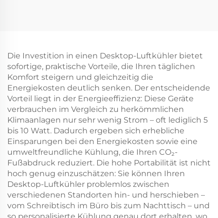
Heizung Kohlefaser
Hängestrahler
Außen- und
Kohlefaserelement
Innenbereich mit
Heizung Intelligent
Stand IP44
Fernbedienung IP44
Die Investition in einen Desktop-Luftkühler bietet
sofortige, praktische Vorteile, die Ihren täglichen
Komfort steigern und gleichzeitig die
Energiekosten deutlich senken. Der entscheidende
Vorteil liegt in der Energieeffizienz: Diese Geräte
verbrauchen im Vergleich zu herkömmlichen
Klimaanlagen nur sehr wenig Strom – oft lediglich 5
bis 10 Watt. Dadurch ergeben sich erhebliche
Einsparungen bei den Energiekosten sowie eine
umweltfreundliche Kühlung, die Ihren CO₂-
Fußabdruck reduziert. Die hohe Portabilität ist nicht
hoch genug einzuschätzen: Sie können Ihren
Desktop-Luftkühler problemlos zwischen
verschiedenen Standorten hin- und herschieben –
vom Schreibtisch im Büro bis zum Nachttisch – und
so personalisierte Kühlung genau dort erhalten, wo