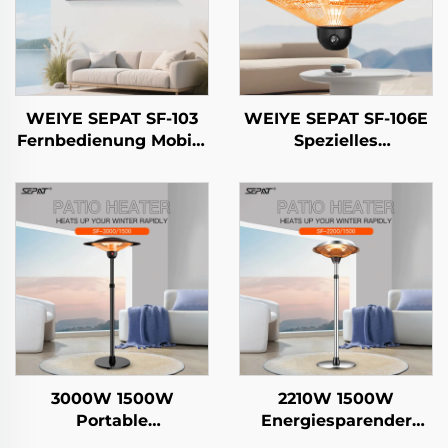
WEIYE SEPAT SF-103
WEIYE SEPAT SF-106E
Fernbedienung Mobile
Spezielles
APP Roségold-
Regenschirm-Design
beschichtetes Halogen
Fernbedienung
Aluminiumlegierung
Sicherheitsgitter
Gehäuse Heizung IP65
Kohlefaserrohr
Heizung IP44
3000W 1500W
2210W 1500W
Portable
Energiesparender
Fernbedienung
elektrischer