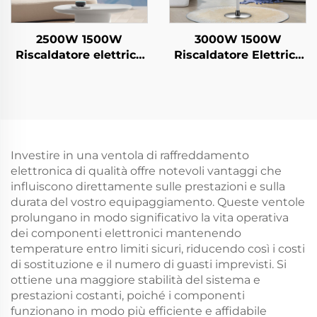
2500W 1500W
3000W 1500W
Riscaldatore elettrico
Riscaldatore Elettrico
risparmio energetico
a Risparmio
Sospeso in fibra di
Energetico Sospeso a
carbonio cristallina
Fibra Cristallina di
Riscaldamento
Carbonio con
intelligente
Riscaldamento
telecomandato IP44
Telecomandato
Investire in una ventola di raffreddamento
Intelligente IP44
elettronica di qualità offre notevoli vantaggi che
influiscono direttamente sulle prestazioni e sulla
durata del vostro equipaggiamento. Queste ventole
prolungano in modo significativo la vita operativa
dei componenti elettronici mantenendo
temperature entro limiti sicuri, riducendo così i costi
di sostituzione e il numero di guasti imprevisti. Si
ottiene una maggiore stabilità del sistema e
prestazioni costanti, poiché i componenti
funzionano in modo più efficiente e affidabile