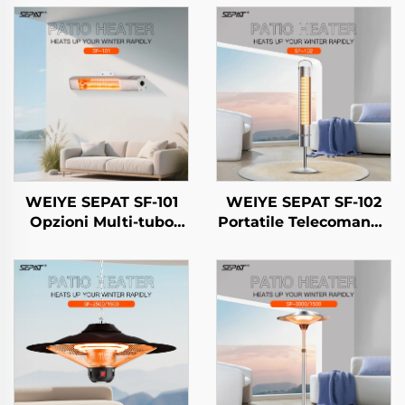
WEIYE SEPAT SF-101
WEIYE SEPAT SF-102
Opzioni Multi-tubo
Portatile Telecomando
Alogene Tubo Oro
Alto Livello di
Alogene in Fibra di
Sicurezza Riscaldatore
Carbonio Rivestimento
per Interni ed Esterni
Ruby Alogene IP65
con Supporto IP65